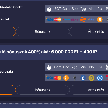
kból álló kínálat
EGT
Gam
Boo
Ygg
Mic
Pla
P
k
felület
Bónuszok
Áttekintés
lő bónuszok 400% akár 6 000 000 Ft + 400 IP
Gam
Boo
Ygg
Mic
Pla
Pla
 sorozata
Bónuszok
Áttekintés