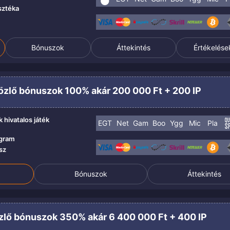
sztéka
Bónuszok
Áttekintés
Értékelése
zlő bónuszok 100% akár 200 000 Ft + 200 IP
EGT
Net
Gam
Boo
Ygg
Mic
Pla
ogram
sz
Bónuszok
Áttekintés
lő bónuszok 350% akár 6 400 000 Ft + 400 IP