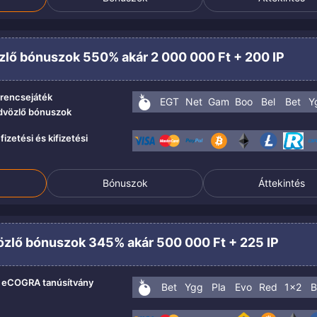
lő bónuszok 550% akár 2 000 000 Ft + 200 IP
erencsejáték
EGT
Net
Gam
Boo
Bel
Bet
Y
Bónuszok
Áttekintés
zlő bónuszok 345% akár 500 000 Ft + 225 IP
Bet
Ygg
Pla
Evo
Red
1x2
B