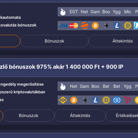
EGT
Net
Gam
Boo
Ygg
Mic
P
tékautomata
tovalutás bónuszok
Bónuszok
Áttekintés
lő bónuszok 975% akár 1 400 000 Ft + 900 IP
t engedély megerősítése
Net
Gam
Boo
Bel
Bet
Ygg
P
épszerű kriptovalutákban
sz
Bónuszok
Áttekintés
Értékelése