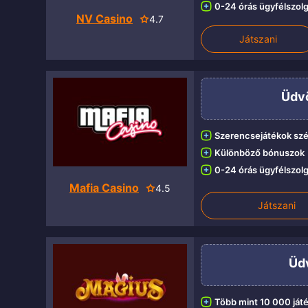
0-24 órás ügyfélszolg
NV Casino
4.7
Játszani
Üdvö
Szerencsejátékok szé
Különböző bónuszok
0-24 órás ügyfélszolg
Mafia Casino
4.5
Játszani
Üdv
Több mint 10 000 ját