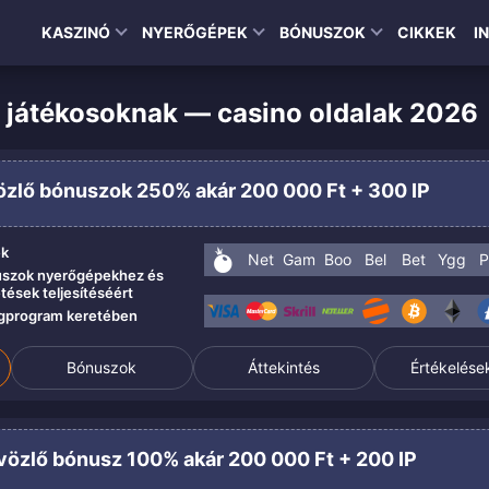
KASZINÓ
NYERŐGÉPEK
BÓNUSZOK
CIKKEK
I
 játékosoknak — casino oldalak 2026
zlő bónuszok 250% akár 200 000 Ft + 300 IP
ék
Net
Gam
Boo
Bel
Bet
Ygg
P
tések teljesítéséért
égprogram keretében
Bónuszok
Áttekintés
Értékelése
özlő bónusz 100% akár 200 000 Ft + 200 IP