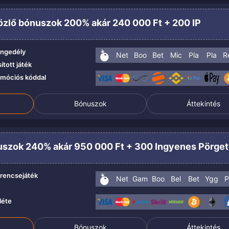
zlő bónuszok 200% akár 240 000 Ft + 200 IP
 engedély
Net
Boo
Bet
Mic
Pla
Pla
R
ított játék
romóciós kóddal
Bónuszok
Áttekintés
szok 240% akár 950 000 Ft + 300 Ingyenes Pörge
erencsejáték
Net
Gam
Boo
Bel
Bet
Ygg
P
léte
Bónuszok
Áttekintés