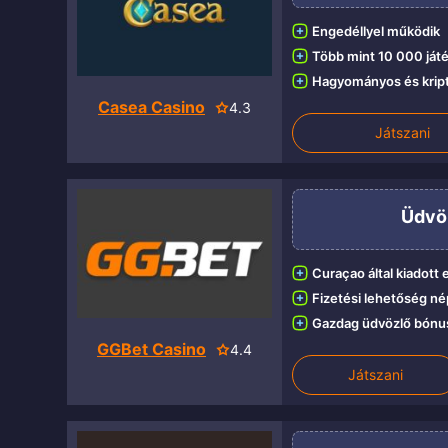
Engedéllyel működik
Több mint 10 000 já
Hagyományos és krip
Casea Casino
4.3
Játszani
Üdvöz
Curaçao által kiadot
Fizetési lehetőség n
Gazdag üdvözlő bónu
GGBet Casino
4.4
Játszani