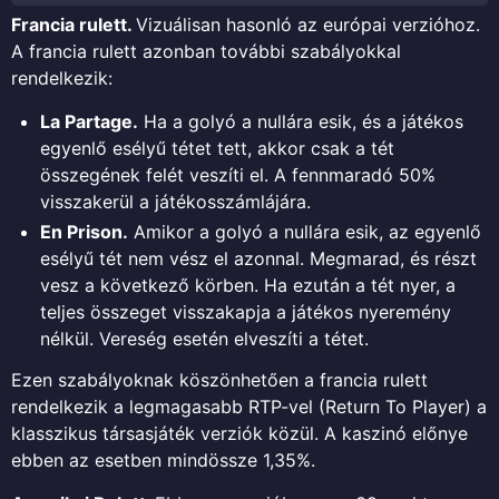
Francia rulett.
Vizuálisan hasonló az európai verzióhoz.
A francia rulett azonban további szabályokkal
rendelkezik:
La Partage.
Ha a golyó a nullára esik, és a játékos
egyenlő esélyű tétet tett, akkor csak a tét
összegének felét veszíti el. A fennmaradó 50%
visszakerül a játékosszámlájára.
En Prison.
Amikor a golyó a nullára esik, az egyenlő
esélyű tét nem vész el azonnal. Megmarad, és részt
vesz a következő körben. Ha ezután a tét nyer, a
teljes összeget visszakapja a játékos nyeremény
nélkül. Vereség esetén elveszíti a tétet.
Ezen szabályoknak köszönhetően a francia rulett
rendelkezik a legmagasabb RTP-vel (Return To Player) a
klasszikus társasjáték verziók közül. A kaszinó előnye
ebben az esetben mindössze 1,35%.