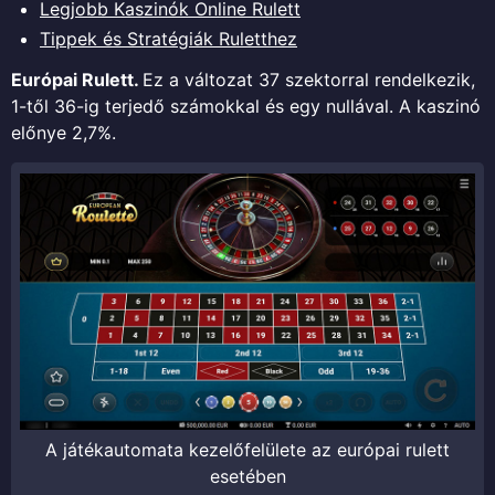
Legjobb Kaszinók Online Rulett
Tippek és Stratégiák Ruletthez
Európai Rulett.
Ez a változat 37 szektorral rendelkezik,
1-től 36-ig terjedő számokkal és egy nullával. A kaszinó
előnye 2,7%.
A játékautomata kezelőfelülete az európai rulett
esetében