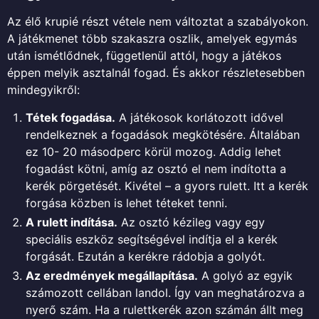
Az élő krupié részt vétele nem változtat a szabályokon.
A játékmenet több szakaszra oszlik, amelyek egymás
után ismétlődnek, függetlenül attól, hogy a játékos
éppen melyik asztalnál fogad. És akkor részletesebben
mindegyikről:
Tétek fogadása.
A játékosok korlátozott idővel
rendelkeznek a fogadások megkötésére. Általában
ez 10- 20 másodperc körül mozog. Addig lehet
fogadást kötni, amíg az osztó el nem indította a
kerék pörgetését. Kivétel – a gyors rulett. Itt a kerék
forgása közben is lehet téteket tenni.
A rulett indítása.
Az osztó kézileg vagy egy
speciális eszköz segítségével indítja el a kerék
forgását. Ezután a kerékre rádobja a golyót.
Az eredmények megállapítása.
A golyó az egyik
számozott cellában landol. Így van meghatározva a
nyerő szám. Ha a rulettkerék azon számán állt meg