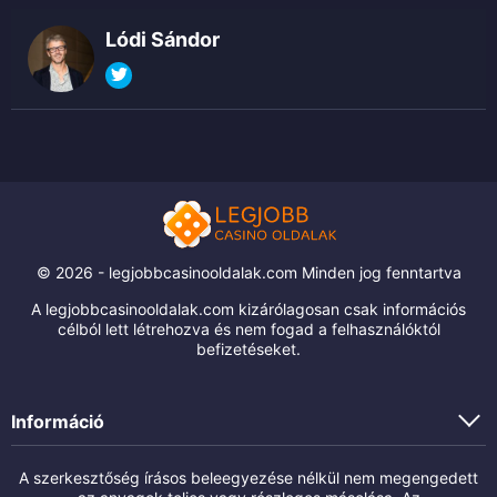
Lódi Sándor
© 2026 - legjobbcasinooldalak.com Minden jog fenntartva
A legjobbcasinooldalak.com kizárólagosan csak információs
célból lett létrehozva és nem fogad a felhasználóktól
befizetéseket.
Információ
A szerkesztőség írásos beleegyezése nélkül nem megengedett