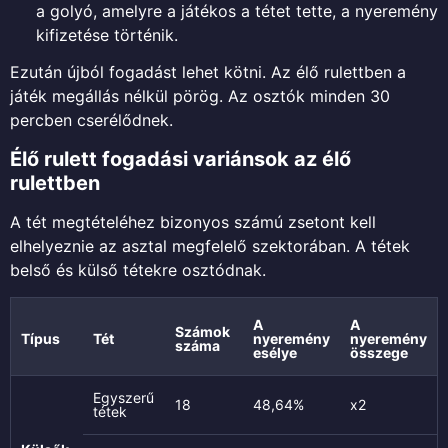
a golyó, amelyre a játékos a tétet tette, a nyeremény
kifizetése történik.
Ezután újból fogadást lehet kötni. Az élő rulettben a
játék megállás nélkül pörög. Az osztók minden 30
percben cserélődnek.
Élő rulett fogadásі varіánsok az élő
rulettben
A tét megtételéhez bizonyos számú zsetont kell
elhelyeznie az asztal megfelelő szektorában. A tétek
belső és külső tétekre osztódnak.
A
A
Számok
Típus
Tét
nyeremény
nyeremény
száma
esélye
összege
Egyszerű
18
48,64%
x2
tétek