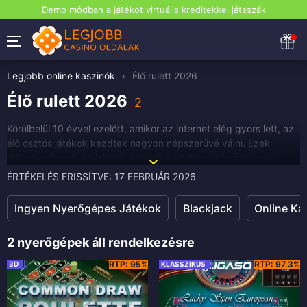
Legjobb online kaszinók
›
Élő rulett 2026
Élő rulett 2026
Körülbelül 10 évvel ezelőtt, amikor az internet elég gyors lett, az
élő osztós játékok kezdtek nagyon népszerűvé válni. Ezek
élőben zajlanak, és lehetővé teszik a játékos számára, hogy
átélje egy valódi kaszinó hangulatát. Különösen népszerű az
ÉRTÉKELÉS FRISSÍTVE: 17 FEBRUÁR 2026
ilyen játékok között az élő rulett. Ennek a játéknak a szabályai
nem különböznek a klasszikus játékautomaták szabályaitól, de
Ingyen Nyerőgépes Játékok
Blackjack
Online Ka
megváltoztatja a játékmenet érzékelését. Ezen az oldalon az
olvasók megismerhetik ennek a játéknak a sajátosságait,
2 nyerőgépek áll rendelkezésre
szabályainak változatait, valamint kapnak egy listát a
megbízható magyar kaszinókról, ahol megtalálható.
RTP: 95%
RTP: 97.3%
3D
KLASSZIKUS