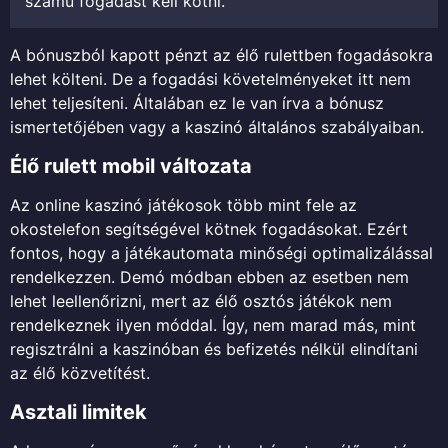
számú fogadást kell kötni.
A bónuszból kapott pénzt az élő rulettben fogadásokra
lehet költeni. De a fogadási követelményeket itt nem
lehet teljesíteni. Általában ez le van írva a bónusz
ismertetőjében vagy a kaszinó általános szabályaiban.
Élő rulett mobil változata
Az online kaszinó játékosok több mint fele az
okostelefon segítségével kötnek fogadásokat. Ezért
fontos, hogy a játékautomata minőségi optimalizálással
rendelkezzen. Demó módban ebben az esetben nem
lehet leellenőrizni, mert az élő osztós játékok nem
rendelkeznek ilyen móddal. Így, nem marad más, mint
regisztrálni a kaszinóban és befizetés nélkül elindítani
az élő közvetítést.
Asztali limitek