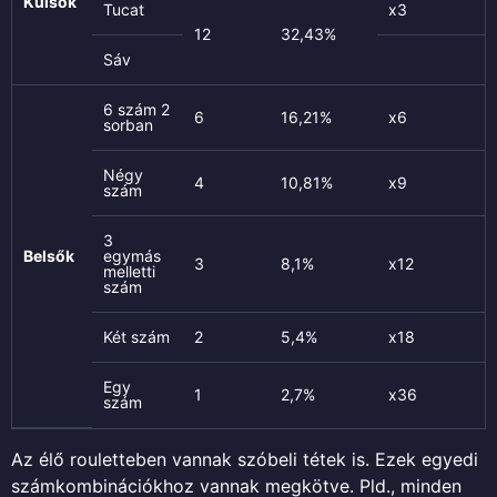
Külsők
Tucat
x3
12
32,43%
Sáv
6 szám 2
6
16,21%
x6
sorban
Négy
4
10,81%
x9
szám
3
Belsők
egymás
3
8,1%
x12
melletti
szám
Két szám
2
5,4%
x18
Egy
1
2,7%
x36
szám
Az élő rouletteben vannak szóbeli tétek is. Ezek egyedi
számkombinációkhoz vannak megkötve. Pld., minden