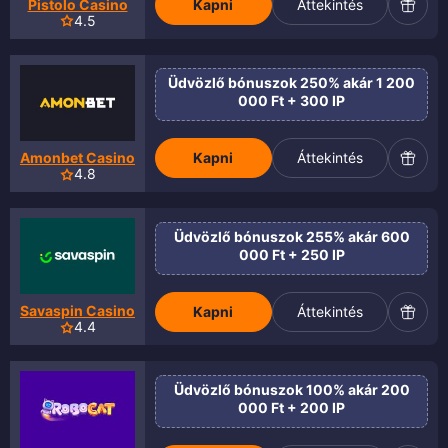
Pistolo Casino
Kapni
Áttekintés
4.5
Üdvözlő bónuszok 250% akár 1 200
000 Ft + 300 IP
Amonbet Casino
Kapni
Áttekintés
4.8
Üdvözlő bónuszok 255% akár 600
000 Ft + 250 IP
Savaspin Casino
Kapni
Áttekintés
4.4
Üdvözlő bónuszok 100% akár 200
000 Ft + 200 IP