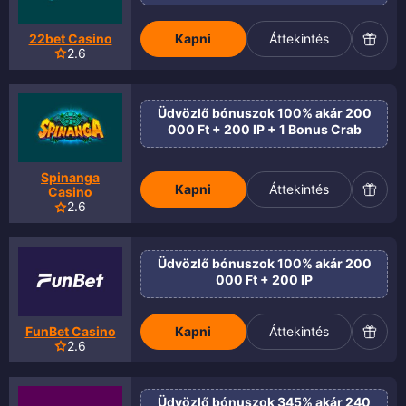
22bet Casino
Kapni
Áttekintés
2.6
Üdvözlő bónuszok 100% akár 200
000 Ft + 200 IP + 1 Bonus Crab
Spinanga
Kapni
Áttekintés
Casino
2.6
Üdvözlő bónuszok 100% akár 200
000 Ft + 200 IP
FunBet Casino
Kapni
Áttekintés
2.6
Üdvözlő bónuszok 345% akár 240