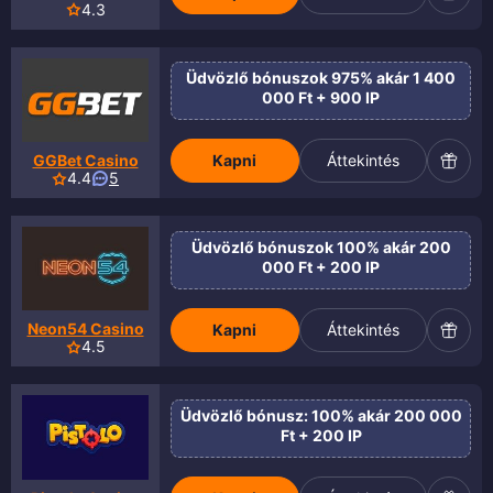
4.3
Üdvözlő bónuszok 975% akár 1 400
000 Ft + 900 IP
GGBet Casino
Kapni
Áttekintés
4.4
5
Üdvözlő bónuszok 100% akár 200
000 Ft + 200 IP
Neon54 Casino
Kapni
Áttekintés
4.5
Üdvözlő bónusz: 100% akár 200 000
Ft + 200 IP