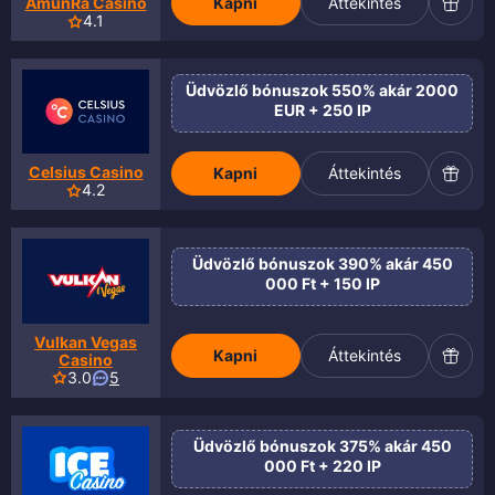
AmunRa Casino
Kapni
Áttekintés
4.1
Üdvözlő bónuszok 550% akár 2000
EUR + 250 IP
Celsius Casino
Kapni
Áttekintés
4.2
Üdvözlő bónuszok 390% akár 450
000 Ft + 150 IP
Vulkan Vegas
Kapni
Áttekintés
Casino
3.0
5
Üdvözlő bónuszok 375% akár 450
000 Ft + 220 IP