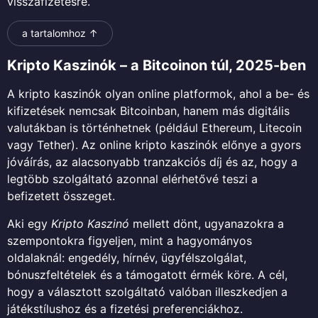
visszafizetésre.
a tartalomhoz ↑
Kripto Kaszinók – a Bitcoinon túl, 2025-ben
A kripto kaszinók olyan online platformok, ahol a be- és
kifizetések nemcsak Bitcoinban, hanem más digitális
valutákban is történhetnek (például Ethereum, Litecoin
vagy Tether). Az online kripto kaszinók előnye a gyors
jóváírás, az alacsonyabb tranzakciós díj és az, hogy a
legtöbb szolgáltató azonnal elérhetővé teszi a
befizetett összeget.
Aki egy
Kripto Kaszinó
mellett dönt, ugyanazokra a
szempontokra figyeljen, mint a hagyományos
oldalaknál: engedély, hírnév, ügyfélszolgálat,
bónuszfeltételek és a támogatott érmék köre. A cél,
hogy a választott szolgáltató valóban illeszkedjen a
játékstílushoz és a fizetési preferenciákhoz.