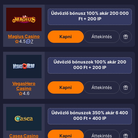
Üdvözlő bónusz 100% akár 200 000
Ft + 200 IP
Magius Casino
Kapni
Áttekintés
4.5
7
Üdvözlő bónuszok 100% akár 200
000 Ft + 200 IP
VegasHero
Kapni
Áttekintés
Casino
4.6
Üdvözlő bónuszok 350% akár 6 400
000 Ft + 400 IP
Casea Casino
Kapni
Áttekintés