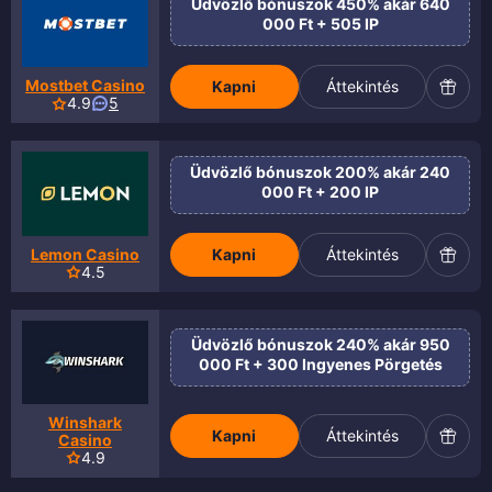
Üdvözlő bónuszok 450% akár 640
000 Ft + 505 IP
Mostbet Casino
Kapni
Áttekintés
4.9
5
Üdvözlő bónuszok 200% akár 240
000 Ft + 200 IP
Lemon Casino
Kapni
Áttekintés
4.5
Üdvözlő bónuszok 240% akár 950
000 Ft + 300 Ingyenes Pörgetés
Winshark
Kapni
Áttekintés
Casino
4.9