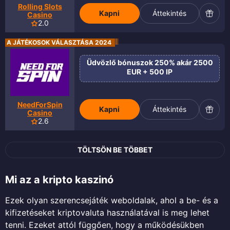
Rolling Slots
Kapni
Áttekintés
Casino
2.0
A JÁTÉKOSOK VÁLASZTÁSA 2024
Üdvözlő bónuszok 250% akár 2500
EUR + 500 IP
NeedForSpin
Kapni
Áttekintés
Casino
2.6
TÖLTSÖN BE TÖBBET
Mi az a kripto kaszinó
Ezek olyan szerencsejáték weboldalak, ahol a be- és a
kifizetéseket kriptovaluta használatával is meg lehet
tenni. Ezeket attól függően, hogy a működésükben