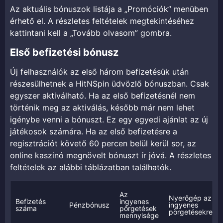
Az aktuális bónuszok listája a „Promóciók” menüben
érhető el. A részletes feltételek megtekintéséhez
kattintani kell a „Tovább olvasom” gombra.
Első befizetési bónusz
Új felhasználók az első három befizetésük után
részesülhetnek a HitNSpin üdvözlő bónuszban. Csak
egyszer aktiválható. Ha az első befizetésnél nem
történik meg az aktiválás, később már nem lehet
igénybe venni a bónuszt. Ez egy egyedi ajánlat az új
játékosok számára. Ha az első befizetésre a
regisztrációt követő 60 percen belül kerül sor, az
online kaszinó megnövelt bónuszt ír jóvá. A részletes
feltételek az alábbi táblázatban találhatók.
Az
Nyerőgép az
Befizetés
ingyenes
Pénzbónusz
ingyenes
száma
pörgetések
pörgetésekre
mennyisége