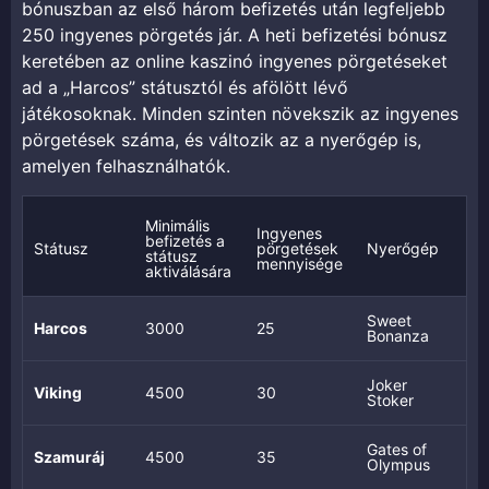
bónuszban az első három befizetés után legfeljebb
250 ingyenes pörgetés jár. A heti befizetési bónusz
keretében az online kaszinó ingyenes pörgetéseket
ad a „Harcos” státusztól és afölött lévő
játékosoknak. Minden szinten növekszik az ingyenes
pörgetések száma, és változik az a nyerőgép is,
amelyen felhasználhatók.
Minimális
Ingyenes
befizetés a
Státusz
pörgetések
Nyerőgép
státusz
mennyisége
aktiválására
Sweet
Harcos
3000
25
Bonanza
Joker
Viking
4500
30
Stoker
Gates of
Szamuráj
4500
35
Olympus