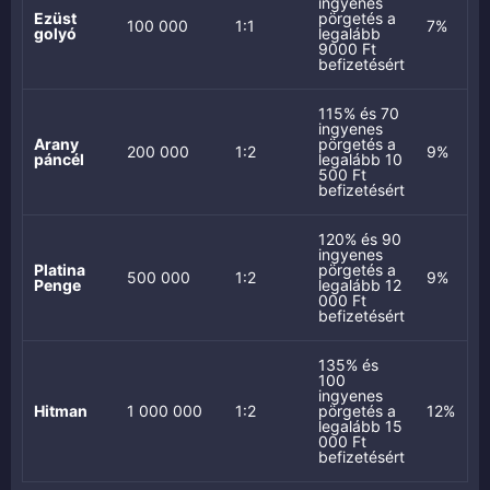
ingyenes
Ezüst
pörgetés a
100 000
1:1
7%
golyó
legalább
9000 Ft
befizetésért
115% és 70
ingyenes
Arany
pörgetés a
200 000
1:2
9%
páncél
legalább 10
500 Ft
befizetésért
120% és 90
ingyenes
Platina
pörgetés a
500 000
1:2
9%
Penge
legalább 12
000 Ft
befizetésért
135% és
100
ingyenes
Hitman
1 000 000
1:2
pörgetés a
12%
legalább 15
000 Ft
befizetésért