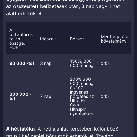
az összesített befizetések után, 3 nap vagy 1 hét
alatt érhetők el.
A
befizetések
Megforgatási
teljes
Időszak
Bónusz
követelmény
összge,
HUF
150%, 300
90 000 -től
3 nap
x45
000 forintig
200% 600
000 forintig
és 100
ingyenes
300 000 -
7 nap
pörgetés az
x45
től
Ultra Hot
Coin
Hitnspin
nyerőgépen
A hét játéka.
A heti ajánlat keretében különböző
típusú befizetési bónuszok érhetők el. További