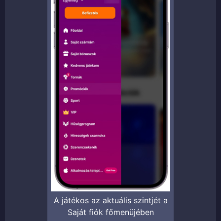
A játékos az aktuális szintjét a
Saját fiók főmenüjében