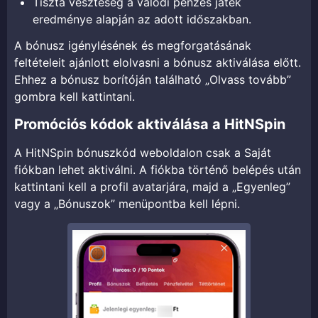
Tiszta veszteség a valódi pénzes játék
eredménye alapján az adott időszakban.
A bónusz igénylésének és megforgatásának
feltételeit ajánlott elolvasni a bónusz aktiválása előtt.
Ehhez a bónusz borítóján található „Olvass tovább”
gombra kell kattintani.
Promóciós kódok aktiválása a HitNSpin
A HitNSpin bónuszkód weboldalon csak a Saját
fiókban lehet aktiválni. A fiókba történő belépés után
kattintani kell a profil avatarjára, majd a „Egyenleg”
vagy a „Bónuszok” menüpontba kell lépni.