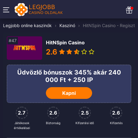
Legjobb online kaszinók
›
Kaszinó
›
HitNSpin Casino - Regisztrá
HitNSpin Casino
2.6
Üdvözlő bónuszok 345% akár 240
000 Ft + 250 IP
Kapni
2.7
2.6
2.5
2.6
Játékosok
Biztonság
Kifizetési idő
Kifizetés
értékelései