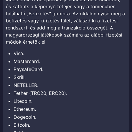
és kattints a képernyő tetején vagy a főmenüben
található „Befizetés” gombra. Az oldalon nyisd meg a
befizetés vagy kifizetés fülét, válaszd ki a fizetési
rendszert, és add meg a tranzakció összegét. A
magyarországi játékosok számára az alábbi fizetési
módok érhetők el:
Visa.
Mastercard.
PaysafeCard.
Skrill.
NETELLER.
Tether (TRC20, ERC20).
Litecoin.
Ethereum.
Dogecoin.
Bitcoin.