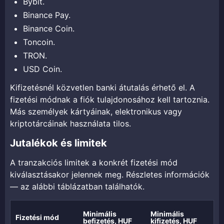
Bybit.
Binance Pay.
Binance Coin.
Toncoin.
TRON.
USD Coin.
Kifizetésnél közvetlen banki átutalás érhető el. A
fizetési módnak a fiók tulajdonosához kell tartoznia.
Más személyek kártyáinak, elektronikus vagy
kriptotárcáinak használata tilos.
Jutalékok és limitek
A tranzakciós limitek a konkrét fizetési mód
kiválasztásakor jelennek meg. Részletes információk
— az alábbi táblázatban találhatók.
Minimális
Minimális
Fizetési mód
befizetés, HUF
kifizetés, HUF