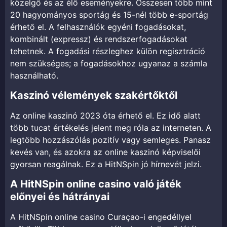
közelgő és az élő eseményekre. Összesen több mint
20 hagyományos sportág és 15-nél több e-sportág
érhető el. A felhasználók egyéni fogadásokat,
kombinált (expressz) és rendszerfogadásokat
tehetnek. A fogadási részleghez külön regisztráció
nem szükséges; a fogadásokhoz ugyanaz a számla
használható.
Kaszinó vélemények szakértőktől
Az online kaszinó 2023 óta érhető el. Ez idő alatt
több tucat értékelés jelent meg róla az interneten. A
legtöbb hozzászólás pozitív vagy semleges. Panasz
kevés van, és azokra az online kaszinó képviselői
gyorsan reagálnak. Ez a HitNSpin jó hírnevét jelzi.
A HitNSpin online casino való játék
előnyei és hátrányai
A HitNSpin online casino Curaçao-i engedéllyel