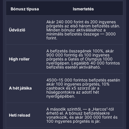
Bónusz típusa
Ismertetés
Akár 240 000 forint és 200 ingyenes
pörgetés az első három befizetés után.
Üdvözlő
Minden bónusz aktiválásához a
minimális befizetés összege — 3000
forint.
A befizetés összegének 100%, akár
900 000 forintig és 100 ingyenes
High roller
pörgetés a Gates of Olympus 1000
nyerőgépen. Legalább 40 000 forintos
befizetés esetén aktiválható.
4500–15 000 forintos befizetés esetén
akár 100 ingyenes pörgetés, 10%
A hét játéka
cashback és x5 szorzó jár a
hűségpontokra az adott hét
nyerőgépében.
A második szinttől, — a „Harcos”-tól
érhető el. A bónusz befizetésekre
Heti reload
vonatkozik, és akár 300 000 forint és
100 ingyenes pörgetés is jár.