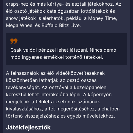
craps-hez és más kártya- és asztali játékokhoz. Az
élő osztó játékok katalógusában lottójátékok és
show játékok is elérhetők, például a Money Time,
Mega Wheel és Buffalo Blitz Live.
Csak valódi pénzzel lehet játszani. Nincs demó
mód ingyenes érmékkel történő tétekkel.
A felhasználók az élő videóközvetítéseknek
köszönhetően láthatják az osztó összes
tevékenységét. Az osztóval a kezelőpanelen
keresztül lehet interakcióba lépni. A képernyőn
megjelenik a felület a zsetonok számának
kiválasztásához, a tét megerősítéséhez, a chatben
történő visszajelzéshez és egyéb műveletekhez.
Játékfejlesztők