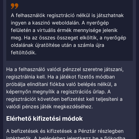
A felhasználók regisztráció nélkül is játszhatnak
ingyen a kaszinó weboldalán. A nyerőgép
felületén a virtuális érmék mennyisége jelenik
meg. Ha az összes összeget elköltik, a nyerőgép
oldalának újratöltése után a számla újra
feltöltődik.
Ha a felhasználó valódi pénzzel szeretne játszani,
regisztrálnia kell. Ha a játékot fizetős módban
próbálja elindítani fiókba való belépés nélkül, a
képernyőn megnyílik a regisztrációs űrlap. A
regisztrációt követően befizetést kell teljesíteni a
valódi pénzes játék megkezdéséhez.
Elérhető kifizetési módok
A befizetések és kifizetések a Pénztár részlegben
intézhetők. A belépéshez jelentkezz be a fiókodba,