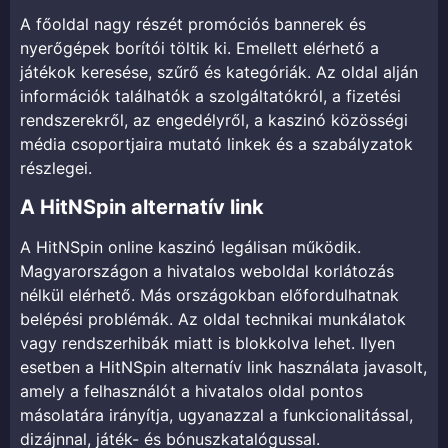
A főoldal nagy részét promóciós bannerek és
nyerőgépek borítói töltik ki. Emellett elérhető a
játékok keresése, szűrő és kategóriák. Az oldal alján
információk találhatók a szolgáltatókról, a fizetési
rendszerekről, az engedélyről, a kaszinó közösségi
média csoportjaira mutató linkek és a szabályzatok
részlegei.
A HitNSpin alternatív link
A HitNSpin online kaszinó legálisan működik.
Magyarországon a hivatalos weboldal korlátozás
nélkül elérhető. Más országokban előfordulhatnak
belépési problémák. Az oldal technikai munkálatok
vagy rendszerhibák miatt is blokkolva lehet. Ilyen
esetben a HitNSpin alternatív link használata javasolt,
amely a felhasználót a hivatalos oldal pontos
másolatára irányítja, ugyanazzal a funkcionalitással,
dizájnnal, játék- és bónuszkatalógussal.