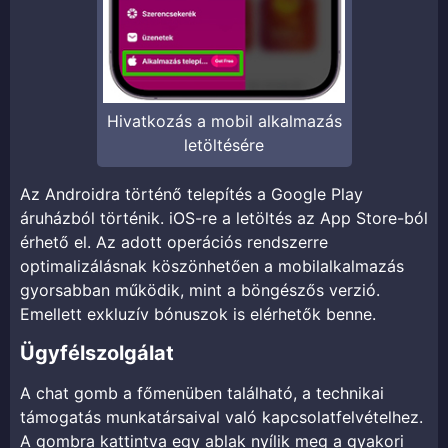
Hivatkozás a mobil alkalmazás
letöltésére
Az Androidra történő telepítés a Google Play
áruházból történik. iOS-re a letöltés az App Store-ból
érhető el. Az adott operációs rendszerre
optimalizálásnak köszönhetően a mobilalkalmazás
gyorsabban működik, mint a böngészős verzió.
Emellett exkluzív bónuszok is elérhetők benne.
Ügyfélszolgálat
A chat gomb a főmenüben található, a technikai
támogatás munkatársaival való kapcsolatfelvételhez.
A gombra kattintva egy ablak nyílik meg a gyakori