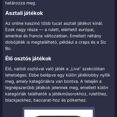
határozza meg.
Asztali játékok
Az online kaszinó több tucat asztali játékot kínál.
Ezek nagy része — a rulett, elérhető európai,
amerikai és francia változatban. Emellett néhány
dobójáték is megtalálható, például a craps és a Sic
Bo.
Élő osztós játékok
Élő, valódi osztóval való játék a „Live” szekcióban
lehetséges. Ebbe belépve egy külön játéklobby nyílik
meg, amely kategóriákra van bontva. A tetején a
legnépszerűbb játékok jelennek meg, emellett külön
kategóriák találhatók a játékműsorokhoz, ruletthez,
blackjackhez, baccarat-hoz és pókerhez.