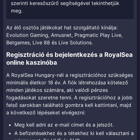
szerinti keresőszűrő segítségével tekinthetjük
meg.
Az élő osztós játékokat hat szolgáltató kínálja:
Evolution Gaming, Amusnet, Pragmatic Play Live,
Betgames, Live 88 és Live Solutions.
Regisztráció és bejelentkezés a RoyalSea
online kaszinóba
A RoyalSea Hungary-nél a regisztrációhoz szükséges
minimális életkor 18 év. A fiók létrehozása kötelező
minden játékos számára, aki valódi pénzes
fogadásokat szeretne tenni. A regisztrációhoz a jobb
felső sarokban található gombra kell kattintani, majd
a következő lépéseket elvégezni:
Meg kell adni az e-mail címet és a jelszót.
A befizetésekhez és a tétekhez ki kell választani a