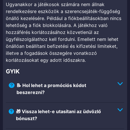
Ugyanakkor a játékosok számára nem állnak
rendelkezésre eszközök a szerencsejáték-függőség
önálló kezelésére. Például a fiókbeállításokban nincs
lehetőség a fiók blokkolására. A játékhoz való
hozzáférés korlátozásához közvetlenül az
ügyfélszolgálathoz kell fordulni. Emellett nem lehet
önállóan beállítani befizetési és kifizetési limiteket,
illetve a fogadások összegére vonatkozó
korlátozásokat egy adott időszakra.
GYIK
📝 Hol lehet a promóciós kódot
beszerezni?
🎁 Vissza lehet-e utasítani az üdvözlő
bónuszt?