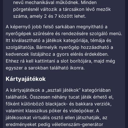
nevű mechanikával működnek. Minden
pörgetésnél változik a tárcsákon lévő mezők
száma, amely 2 és 7 között lehet.
A képernyő jobb felső sarkában megnyitható a
nyerőgépek szűrésére és rendezésére szolgáló menü.
Itt kiválasztható a játékok kategóriája, témája és
szolgáltatója. Bármelyik nyerőgép hozzáadható a
kedvencek listájához a gyors elérés érdekében.
Ehhez rá kell kattintani a slot borítójára, majd még
egyszer a sarokban található ikonra.
Kártyajátékok
A kártyajátékok a „asztali játékok” kategóriában
találhatók. Összesen néhány tucat játék érhető el,
főként különböző blackjack- és bakkara verziók,
valamint klasszikus póker és videópóker. A
játékosokat virtuális osztó ellen játszhatják, az
eredményeket pedig véletlenszám-generátor