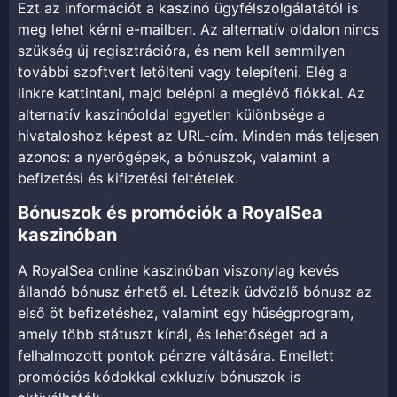
Ezt az információt a kaszinó ügyfélszolgálatától is
meg lehet kérni e-mailben. Az alternatív oldalon nincs
szükség új regisztrációra, és nem kell semmilyen
további szoftvert letölteni vagy telepíteni. Elég a
linkre kattintani, majd belépni a meglévő fiókkal. Az
alternatív kaszinóoldal egyetlen különbsége a
hivataloshoz képest az URL-cím. Minden más teljesen
azonos: a nyerőgépek, a bónuszok, valamint a
befizetési és kifizetési feltételek.
Bónuszok és promóciók a RoyalSea
kaszinóban
A RoyalSea online kaszinóban viszonylag kevés
állandó bónusz érhető el. Létezik üdvözlő bónusz az
első öt befizetéshez, valamint egy hűségprogram,
amely több státuszt kínál, és lehetőséget ad a
felhalmozott pontok pénzre váltására. Emellett
promóciós kódokkal exkluzív bónuszok is