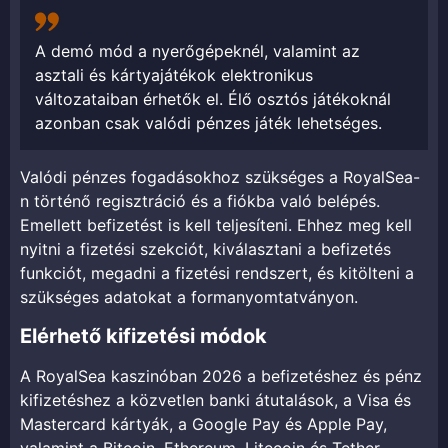
A demó mód a nyerőgépeknél, valamint az
asztali és kártyajátékok elektronikus
változataiban érhetők el. Élő osztós játékoknál
azonban csak valódi pénzes játék lehetséges.
Valódi pénzes fogadásokhoz szükséges a RoyalSea-
n történő regisztráció és a fiókba való belépés.
Emellett befizetést is kell teljesíteni. Ehhez meg kell
nyitni a fizetési szekciót, kiválasztani a befizetés
funkciót, megadni a fizetési rendszert, és kitölteni a
szükséges adatokat a formanyomtatványon.
Elérhető kifizetési módok
A RoyalSea kaszinóban 2026 a befizetéshez és pénz
kifizetéshez a közvetlen banki átutalások, a Visa és
Mastercard kártyák, a Google Pay és Apple Pay,