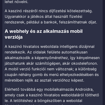
lehet növelni.
A kaszinó részéről nincs díjfizetési kötelezettség.
Ugyanakkor a játékos által használt fizetési
rendszerek, például a bankok, felszámíthatnak díjat.
A webhely és az alkalmazás mobil
verziója
A kaszinó hivatalos weboldala intelligens dizájnnal
rendelkezik. Az oldalak felülete automatikusan
alkalmazkodik a képernyőmérethez, így kényelmesen
játszhatunk akár számítógépen, akár okostelefonon.
A mobil verzió funkciói nem változnak; a különbség
csupán néhány gomb és menü elhelyezkedésében és
méretében rejlik az asztali verzióhoz képest.
Elérhető továbbá egy mobilalkalmazás Androidra,
amely csak a kaszinó hivatalos weboldaláról tölthető
le. A letöltéshez a böngészőben a weboldal