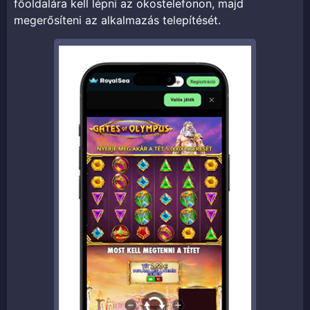
főoldalára kell lépni az okostelefonon, majd
megerősíteni az alkalmazás telepítését.