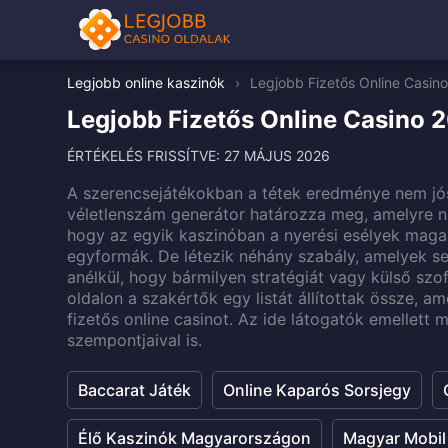
Legjobb online kaszinók
›
Legjobb Fizetős Online Casin
Legjobb Fizetős Online Casino 
ÉRTÉKELÉS FRISSÍTVE: 27 MÁJUS 2026
A szerencsejátékokban a tétek eredménye nem jós
véletlenszám generátor határozza meg, amelyre ninc
hogy az egyik kaszinóban a nyerési esélyek maga
egyformák. De létezik néhány szabály, amelyek s
anélkül, hogy bármilyen stratégiát vagy külső szo
oldalon a szakértők egy listát állítottak össze, a
fizetős online casinot. Az ide látogatók emellet
szempontjaival is.
Baccarat Játék
Online Kaparós Sorsjegy
Élő Kaszinók Magyarországon
Magyar Mobil