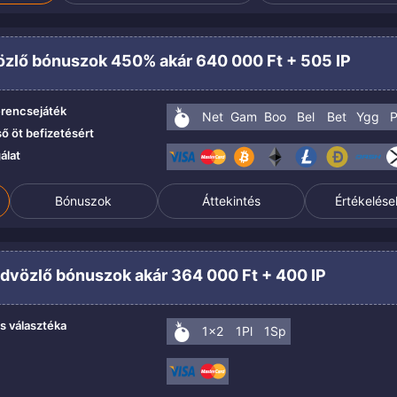
zlő bónuszok 450% akár 640 000 Ft + 505 IP
erencsejáték
Net
Gam
Boo
Bel
Bet
Ygg
P
ső öt befizetésért
álat
Bónuszok
Áttekintés
Értékelése
dvözlő bónuszok akár 364 000 Ft + 400 IP
s választéka
1x2
1Pl
1Sp