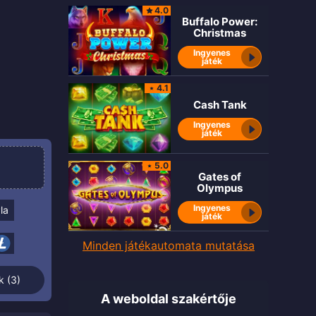
4.0
Buffalo Power:
Christmas
Ingyenes
játék
4.1
Cash Tank
Ingyenes
játék
5.0
Gates of
Olympus
Ingyenes
la
játék
Minden játékautomata mutatása
k (3)
A weboldal szakértője