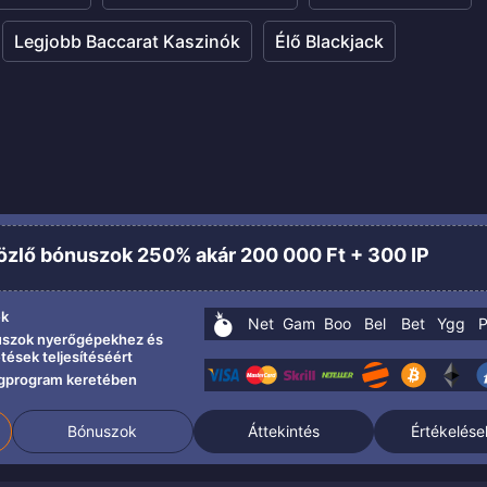
Legjobb Baccarat Kaszinók
Élő Blackjack
zlő bónuszok 250% akár 200 000 Ft + 300 IP
ék
Net
Gam
Boo
Bel
Bet
Ygg
P
tések teljesítéséért
égprogram keretében
Bónuszok
Áttekintés
Értékelése