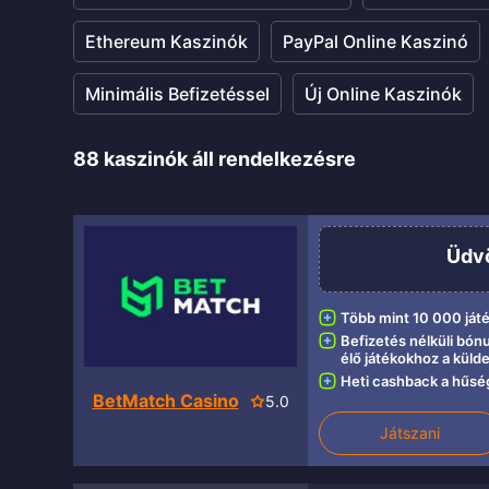
Ethereum Kaszinók
PayPal Online Kaszinó
Minimális Befizetéssel
Új Online Kaszinók
88 kaszinók áll rendelkezésre
Üdvö
Több mint 10 000 ját
Befizetés nélküli bónuszok nyerőgépekhez és
élő játékokhoz a külde
Heti cashback a hűs
BetMatch Casino
5.0
Játszani