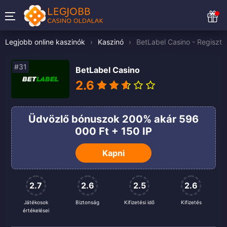
Legjobb online kaszinók
›
Kaszinó
›
BetLabel Casino - Regisztrá
BetLabel Casino
2.6
Üdvözlő bónuszok 200% akár 596
000 Ft + 150 IP
Kapni
2.7
2.6
2.5
2.6
Játékosok
Biztonság
Kifizetési idő
Kifizetés
értékelései