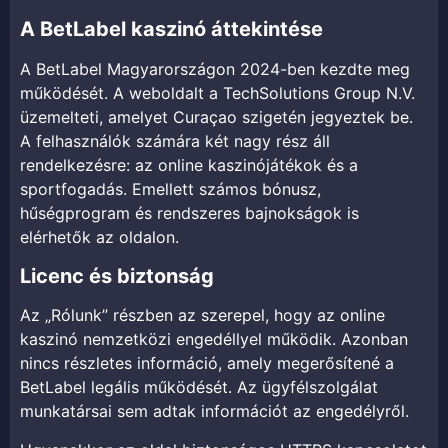
A BetLabel kaszinó áttekintése
A BetLabel Magyarországon 2024-ben kezdte meg
működését. A weboldalt a TechSolutions Group N.V.
üzemelteti, amelyet Curaçao szigetén jegyeztek be.
A felhasználók számára két nagy rész áll
rendelkezésre: az online kaszinójátékok és a
sportfogadás. Emellett számos bónusz,
hűségprogram és rendszeres bajnokságok is
elérhetők az oldalon.
Licenc és biztonság
Az „Rólunk” részben az szerepel, hogy az online
kaszinó nemzetközi engedéllyel működik. Azonban
nincs részletes információ, amely megerősítené a
BetLabel legális működését. Az ügyfélszolgálat
munkatársai sem adtak információt az engedélyről.