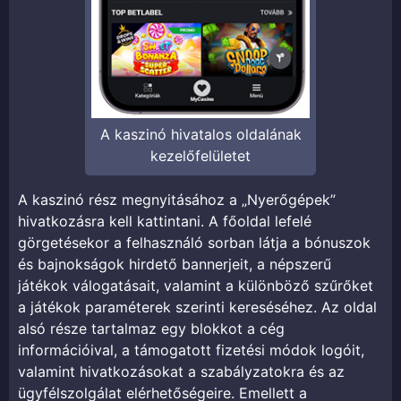
A kaszinó hivatalos oldalának
kezelőfelületet
A kaszinó rész megnyitásához a „Nyerőgépek”
hivatkozásra kell kattintani. A főoldal lefelé
görgetésekor a felhasználó sorban látja a bónuszok
és bajnokságok hirdető bannerjeit, a népszerű
játékok válogatásait, valamint a különböző szűrőket
a játékok paraméterek szerinti kereséséhez. Az oldal
alsó része tartalmaz egy blokkot a cég
információival, a támogatott fizetési módok logóit,
valamint hivatkozásokat a szabályzatokra és az
ügyfélszolgálat elérhetőségeire. Emellett a