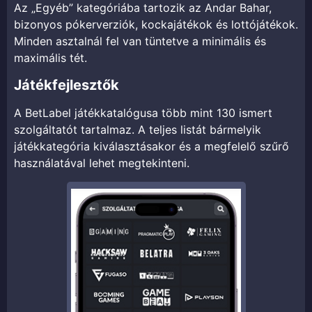
Az „Egyéb” kategóriába tartozik az Andar Bahar,
bizonyos pókerverziók, kockajátékok és lottójátékok.
Minden asztalnál fel van tüntetve a minimális és
maximális tét.
Játékfejlesztők
A BetLabel játékkatalógusa több mint 130 ismert
szolgáltatót tartalmaz. A teljes listát bármelyik
játékkategória kiválasztásakor és a megfelelő szűrő
használatával lehet megtekinteni.