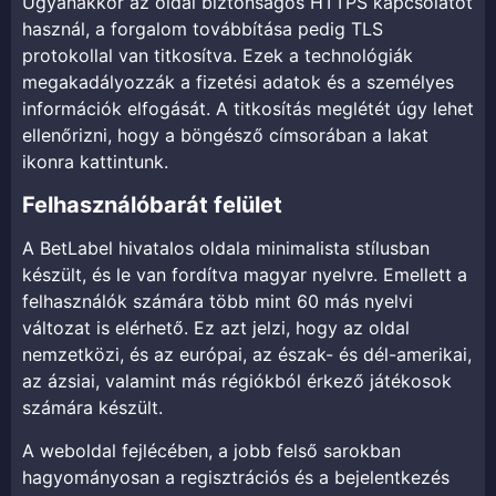
Ugyanakkor az oldal biztonságos HTTPS kapcsolatot
használ, a forgalom továbbítása pedig TLS
protokollal van titkosítva. Ezek a technológiák
megakadályozzák a fizetési adatok és a személyes
információk elfogását. A titkosítás meglétét úgy lehet
ellenőrizni, hogy a böngésző címsorában a lakat
ikonra kattintunk.
Felhasználóbarát felület
A BetLabel hivatalos oldala minimalista stílusban
készült, és le van fordítva magyar nyelvre. Emellett a
felhasználók számára több mint 60 más nyelvi
változat is elérhető. Ez azt jelzi, hogy az oldal
nemzetközi, és az európai, az észak- és dél-amerikai,
az ázsiai, valamint más régiókból érkező játékosok
számára készült.
A weboldal fejlécében, a jobb felső sarokban
hagyományosan a regisztrációs és a bejelentkezés