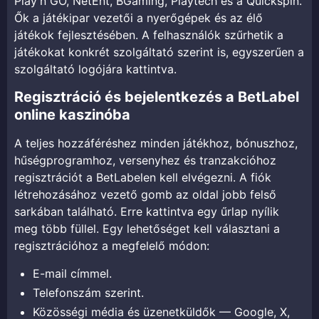
Play’n GO, NetEnt, BGaming, Playtech és a Quickspin.
Ők a játékipar vezetői a nyerőgépek és az élő
játékok fejlesztésében. A felhasználók szűrhetik a
játékokat konkrét szolgáltató szerint is, egyszerűen a
szolgáltató logójára kattintva.
Regisztráció és bejelentkezés a BetLabel
online kaszinóba
A teljes hozzáféréshez minden játékhoz, bónuszhoz,
hűségprogramhoz, versenyhez és tranzakcióhoz
regisztrációt a BetLabelen kell elvégezni. A fiók
létrehozásához vezető gomb az oldal jobb felső
sarkában található. Erre kattintva egy űrlap nyílik
meg több füllel. Egy lehetőséget kell választani a
regisztrációhoz a megfelelő módon:
E-mail címmel.
Telefonszám szerint.
Közösségi média és üzenetküldők — Google, X,