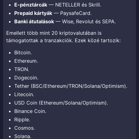
E-pénztárcák
— NETELLER és Skrill.
Prepaid kártyák
— PaysafeCard.
Banki átutalások
— Wise, Revolut és SEPA.
Emellett több mint 20 kriptovalutában is
támogatottak a tranzakciók. Ezek közé tartozik:
Bitcoin.
Ethereum.
TRON.
Dogecoin.
Tether (BSC/Ethereum/TRON/Solana/Optimism).
Litecoin.
USD Coin (Ethereum/Solana/Optimism).
Binance Coin.
Ripple.
Cosmos.
Solana.