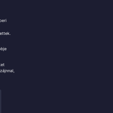
beri
ettek.
bbje
ket
zájnnal,