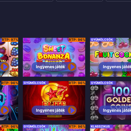
RTP: 97%
RTP: 96%
GYÜMÖLCSÖK
Ingyenes játék
Ingyenes játé
RTP: 96%
RTP: 96%
GYÜMÖLCSÖK
GYÜMÖLCSÖK
Ingyenes játék
Ingyenes játé
RTP: 96%
RTP: 96%
GYÜMÖLCSÖK
KLASSZIKUS