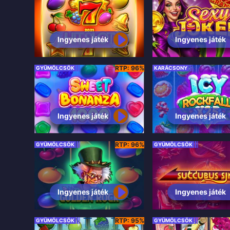
Ingyenes játék
Ingyenes játék
RTP: 96%
GYÜMÖLCSÖK
KARÁCSONY
Ingyenes játék
Ingyenes játék
RTP: 96%
GYÜMÖLCSÖK
GYÜMÖLCSÖK
Ingyenes játék
Ingyenes játék
RTP: 95%
GYÜMÖLCSÖK
GYÜMÖLCSÖK