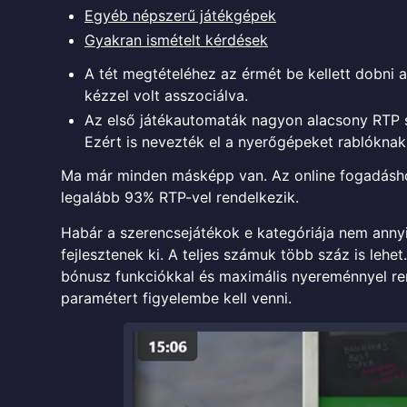
Egyéb népszerű játékgépek
Gyakran ismételt kérdések
A tét megtételéhez az érmét be kellett dobni 
kézzel volt asszociálva.
Az első játékautomaták nagyon alacsony RTP sz
Ezért is nevezték el a nyerőgépeket rablóknak
Ma már minden másképp van. Az online fogadásh
legalább 93% RTP-vel rendelkezik.
Habár a szerencsejátékok e kategóriája nem annyi
fejlesztenek ki. A teljes számuk több száz is leh
bónusz funkciókkal és maximális nyereménnyel ren
paramétert figyelembe kell venni.