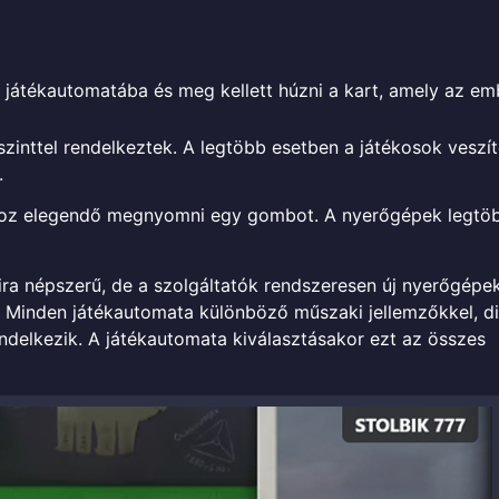
a játékautomatába és meg kellett húzni a kart, amely az em
inttel rendelkeztek. A legtöbb esetben a játékosok veszít
.
oz elegendő megnyomni egy gombot. A nyerőgépek legtö
ra népszerű, de a szolgáltatók rendszeresen új nyerőgépe
et. Minden játékautomata különböző műszaki jellemzőkkel, di
delkezik. A játékautomata kiválasztásakor ezt az összes