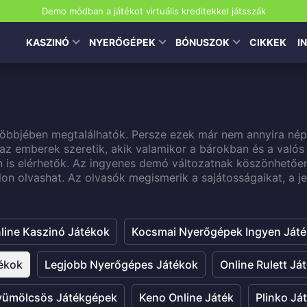
KASZINÓ
NYERŐGÉPEK
BÓNUSZOK
CIKKEK
I
többjében megtalálhatók. Persze ezek már nem annyira néps
az emberek szeretik, akik valamikor a bárokban és a valós
is elérhetők. Az ingyenes demó változatnak köszönhetően k
lon olvashat. Az olvasók megismerik a sajátosságaikat, a j
line Kaszinó Játékok
Kocsmai Nyerőgépek Ingyen Ját
tékok
Legjobb Nyerőgépes Játékok
Online Rulett Já
ümölcsös Játékgépek
Keno Online Játék
Plinko Já