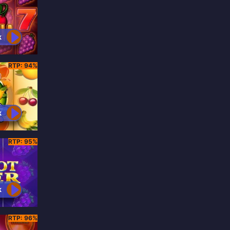
k
RTP: 94%
k
RTP: 95%
k
RTP: 96%