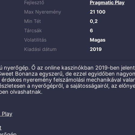
Fejlesztő
Pragmatic Play
Max Nyeremény
21 100
Min Tét
0,2
Tárcsák
6
Volatilitás
Magas
Kiadási dátum
2019
ú nyerőgép. Ő az online kaszinókban 2019-ben jelen
 A Sweet Bonanza egyszerű, de ezzel egyidőben nagyo
, érdekes nyeremény felszámolási mechanikával vala
észletesen a nyerőgépről, a sajátosságairól, az előnye
őben olvashatnak.
 Play
t
yerőgép