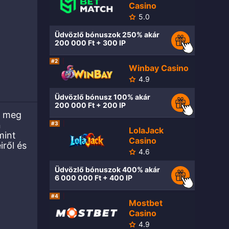
Casino
5.0
Üdvöz
lő bónuszok
250% akár
200 000 Ft + 300 IP
#2
Winbay Casino
4.9
Üdvöz
lő bónusz
100% akár
200 000 Ft + 200 IP
t meg
n
#3
LolaJack
mint
Casino
iről és
4.6
Üdvöz
lő bónuszok
400% akár
6 000 000 Ft + 400 IP
#4
Mostbet
Casino
4.9