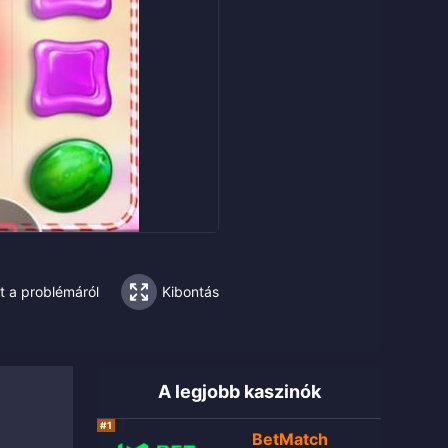
t a problémáról
Kibontás
A legjobb kaszinók
#1
BetMatch