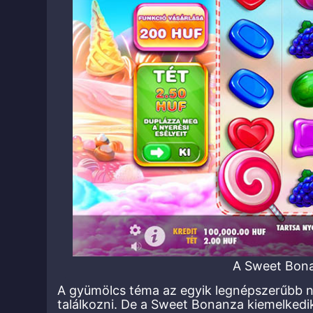
A Sweet Bona
A gyümölcs téma az egyik legnépszerűbb n
találkozni. De a Sweet Bonanza kiemelkedi