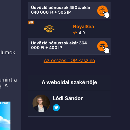
Üdvöz
lő bónuszok
450% akár
640 000 Ft + 505 IP
#5
RoyalSea
4.9
Üdvöz
lő bónuszok
akár 364
000 Ft + 400 IP
ólumok
Az összes TOP kaszinó
amint a
A weboldal szakértője
g. A
Lódi Sándor