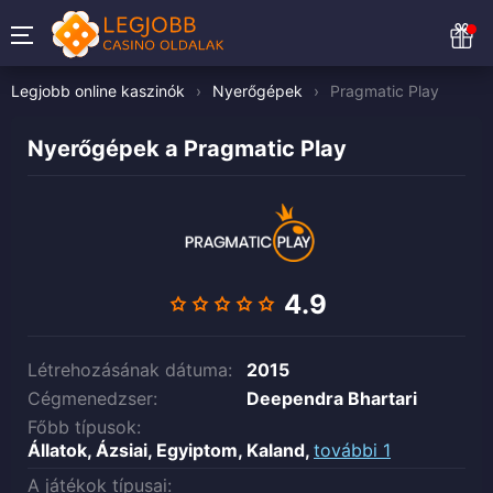
Legjobb online kaszinók
›
Nyerőgépek
›
Pragmatic Play
Nyerőgépek a Pragmatic Play
4.9
Létrehozásának dátuma:
2015
Cégmenedzser:
Deependra Bhartari
Főbb típusok:
Állatok
Ázsiai
Egyiptom
Kaland
további 1
A játékok típusai: