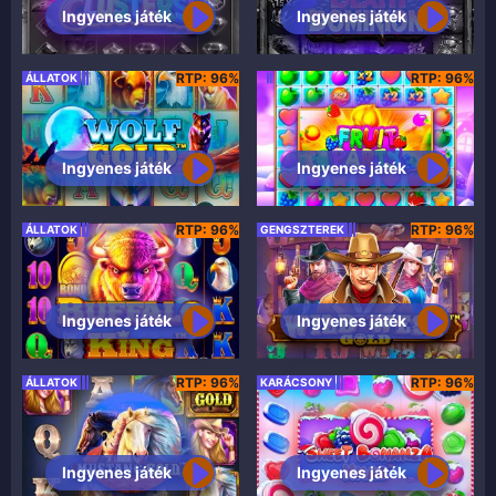
Ingyenes játék
Ingyenes játék
RTP: 96%
RTP: 96%
ÁLLATOK
Ingyenes játék
Ingyenes játék
RTP: 96%
RTP: 96%
ÁLLATOK
GENGSZTEREK
Ingyenes játék
Ingyenes játék
RTP: 96%
RTP: 96%
ÁLLATOK
KARÁCSONY
Ingyenes játék
Ingyenes játék