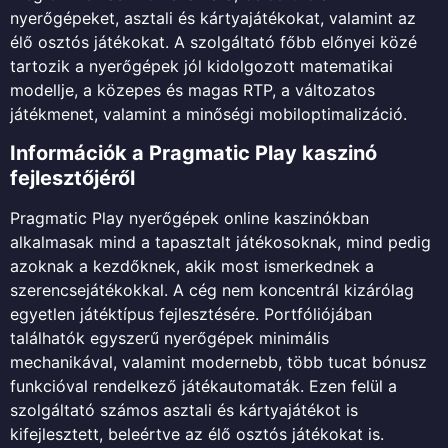
nyerőgépeket, asztali és kártyajátékokat, valamint az
élő osztós játékokat. A szolgáltató főbb előnyei közé
tartozik a nyerőgépek jól kidolgozott matematikai
modellje, a közepes és magas RTP, a változatos
játékmenet, valamint a minőségi mobiloptimalizáció.
Információk a Pragmatic Play kaszinó
fejlesztőjéről
Pragmatic Play nyerőgépek online kaszinókban
alkalmasak mind a tapasztalt játékosoknak, mind pedig
azoknak a kezdőknek, akik most ismerkednek a
szerencsejátékokkal. A cég nem koncentrál kizárólag
egyetlen játéktípus fejlesztésére. Portfóliójában
találhatók egyszerű nyerőgépek minimális
mechanikával, valamint modernebb, több tucat bónusz
funkcióval rendelkező játékautomaták. Ezen felül a
szolgáltató számos asztali és kártyajátékot is
kifejlesztett, beleértve az élő osztós játékokat is.