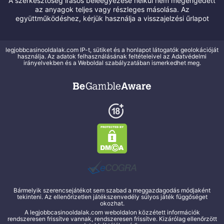
A szerkesztőség írásos beleegyezése nélkül nem megengedett
az anyagok teljes vagy részleges másolása. Az
együttműködéshez, kérjük használja a visszajelzési űrlapot
legjobbcasinooldalak.com IP-t, sütiket és a honlapot látogatók geolokációját
használja. Az adatok felhasználásának feltételeivel az Adatvédelmi
irányelvekben és a Weboldal szabályzatában ismerkedhet meg.
Bármelyik szerencsejátékot sem szabad a meggazdagodás módjaként
tekinteni. Az ellenőrizetlen játékszenvedély súlyos játék függőséget
okozhat.
A legjobbcasinooldalak.com weboldalon közzétett információk
rendszeresen frissítve vannak, rendszeresen frissítve. Kizárólag ellenőrzött