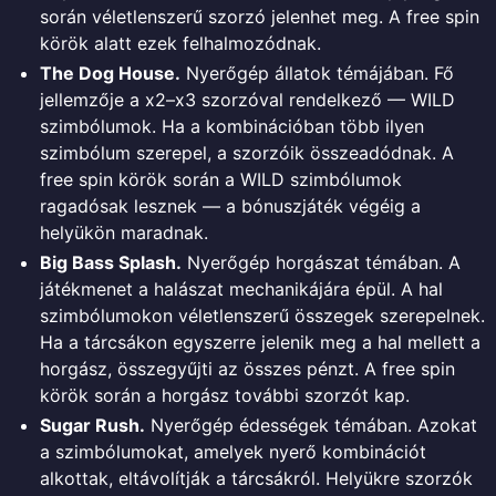
során véletlenszerű szorzó jelenhet meg. A free spin
körök alatt ezek felhalmozódnak.
The Dog House.
Nyerőgép állatok témájában. Fő
jellemzője a x2–x3 szorzóval rendelkező — WILD
szimbólumok. Ha a kombinációban több ilyen
szimbólum szerepel, a szorzóik összeadódnak. A
free spin körök során a WILD szimbólumok
ragadósak lesznek — a bónuszjáték végéig a
helyükön maradnak.
Big Bass Splash.
Nyerőgép horgászat témában. A
játékmenet a halászat mechanikájára épül. A hal
szimbólumokon véletlenszerű összegek szerepelnek.
Ha a tárcsákon egyszerre jelenik meg a hal mellett a
horgász, összegyűjti az összes pénzt. A free spin
körök során a horgász további szorzót kap.
Sugar Rush.
Nyerőgép édességek témában. Azokat
a szimbólumokat, amelyek nyerő kombinációt
alkottak, eltávolítják a tárcsákról. Helyükre szorzók