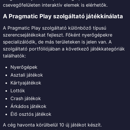
csevegőfelületen interaktív elemek is elérhetők.
A Pragmatic Play szolgáltató játékkínálata
A Pragmatic Play szolgáltató különböző típusú
szerencsejátékokat fejleszt. Főként nyerőgépekre
specializálódik, de más területeken is jelen van. A
szolgáltató portfóliójában a következő játékkategóriák
találhatók:
Nyerőgépek
Asztali játékok
Kártyajátékok
Lottók
Crash játékok
Árkádos játékok
Élő osztós játékok
A cég havonta körülbelül 10 új játékot készít.