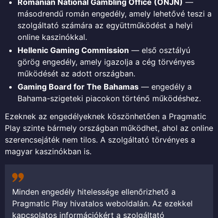
Romanian National Gambling Office (ONJN)
—
másodrendű román engedély, amely lehetővé teszi a
szolgáltató számára az együttműködést a helyi
online kaszinókkal.
Hellenic Gaming Commission
— első osztályú
görög engedély, amely igazolja a cég törvényes
működését az adott országban.
Gaming Board for The Bahamas
— engedély a
Bahama-szigeteki piacokon történő működéshez.
Ezeknek az engedélyeknek köszönhetően a Pragmatic
Play szinte bármely országban működhet, ahol az online
szerencsejáték nem tilos. A szolgáltató törvényes a
magyar kaszinókban is.
Minden engedély hitelessége ellenőrizhető a
Pragmatic Play hivatalos weboldalán. Az ezekkel
kapcsolatos információkért a szolgáltató