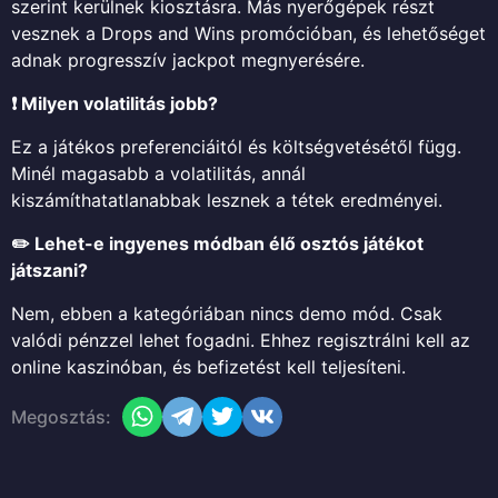
szerint kerülnek kiosztásra. Más nyerőgépek részt
vesznek a Drops and Wins promócióban, és lehetőséget
adnak progresszív jackpot megnyerésére.
❗ Milyen volatilitás jobb?
Ez a játékos preferenciáitól és költségvetésétől függ.
Minél magasabb a volatilitás, annál
kiszámíthatatlanabbak lesznek a tétek eredményei.
✏️ Lehet-e ingyenes módban élő osztós játékot
játszani?
Nem, ebben a kategóriában nincs demo mód. Csak
valódi pénzzel lehet fogadni. Ehhez regisztrálni kell az
online kaszinóban, és befizetést kell teljesíteni.
Megosztás: