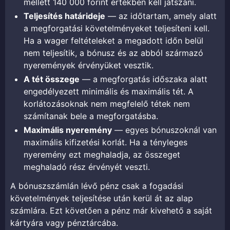
mellett 140 000 forint értékben kell játszani.
Teljesítés határideje
— az időtartam, amely alatt
a megforgatási követelményeket teljesíteni kell.
Ha a wager feltételeket a megadott időn belül
nem teljesítik, a bónusz és az abból származó
nyeremények érvényüket vesztik.
A tét összege
— a megforgatás időszaka alatt
engedélyezett minimális és maximális tét. A
korlátozásoknak nem megfelelő tétek nem
számítanak bele a megforgatásba.
Maximális nyeremény
— egyes bónuszoknál van
maximális kifizetési korlát. Ha a tényleges
nyeremény ezt meghaladja, az összeget
meghaladó rész érvényét veszti.
A bónuszszámlán lévő pénz csak a fogadási
követelmények teljesítése után kerül át az alap
számlára. Ezt követően a pénz már kivehető a saját
kártyára vagy pénztárcába.