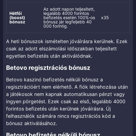
Az adott napon teljesített,
Hétfői
legalább 4000 forintos
(boost)
befizetés esetén 100%-os
x35
bónusz
bónusz jár legfeljebb 40
000 forintig.
A heti bónuszok ismételten jóváírásra kerülnek. Ezek
csak az adott elszámolási időszakban teljesített
egyetlen befizetés után aktiválódnak.
Betovo regisztrációs bónusz
Betovo kaszinó befizetés nélküli bónusz a
regisztrációért nem elérhető. A fiók létrehozása után
a játékosok nem kapnak automatikusan pénzt vagy
ingyen pörgetést. Ezek csak az első, legalább 4000
forintos befizetés után kerülnek jóváírásra. Új
felhasználók számára nincs regisztrációs kód a
bónusz aktiválásához.
Betovo befizetés nélküli bónusz