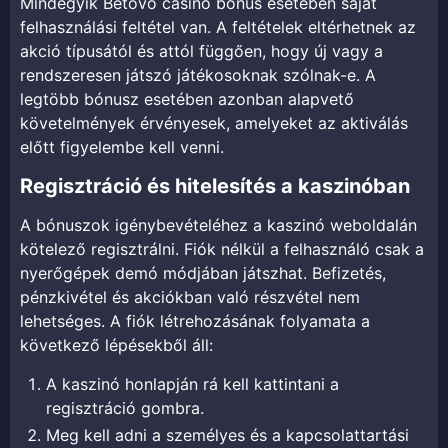
Mindegyik Betovo casino bonus esetében saját
felhasználási feltétel van. A feltételek eltérhetnek az
akció típusától és attól függően, hogy új vagy a
rendszeresen játszó játékosoknak szólnak-e. A
legtöbb bónusz esetében azonban alapvető
követelmények érvényesek, amelyeket az aktiválás
előtt figyelembe kell venni.
Regisztráció és hitelesítés a kaszinóban
A bónuszok igénybevételéhez a kaszinó weboldalán
kötelező regisztrálni. Fiók nélkül a felhasználó csak a
nyerőgépek demó módjában játszhat. Befizetés,
pénzkivétel és akciókban való részvétel nem
lehetséges. A fiók létrehozásának folyamata a
következő lépésekből áll:
A kaszinó honlapján rá kell kattintani a
regisztráció gombra.
Meg kell adni a személyes és a kapcsolattartási