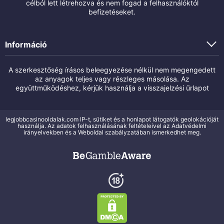
célból lett létrehozva és nem fogad a felhasználóktól
befizetéseket.
Információ
A szerkesztőség írásos beleegyezése nélkül nem megengedett
az anyagok teljes vagy részleges másolása. Az
együttműködéshez, kérjük használja a visszajelzési űrlapot
legjobbcasinooldalak.com IP-t, sütiket és a honlapot látogatók geolokációját
használja. Az adatok felhasználásának feltételeivel az Adatvédelmi
irányelvekben és a Weboldal szabályzatában ismerkedhet meg.