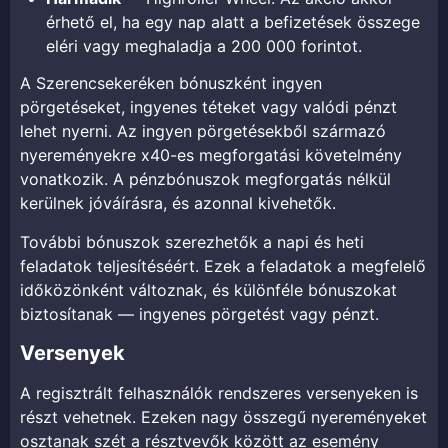
érhető el, ha egy nap alatt a befizetések összege
eléri vagy meghaladja a 200 000 forintot.
A Szerencsekeréken bónuszként ingyen
pörgetéseket, ingyenes téteket vagy valódi pénzt
lehet nyerni. Az ingyen pörgetésekből származó
nyereményekre x40-es megforgatási követelmény
vonatkozik. A pénzbónuszok megforgatás nélkül
kerülnek jóváírásra, és azonnal kivehetők.
További bónuszok szerezhetők a napi és heti
feladatok teljesítéséért. Ezek a feladatok a megfelelő
időközönként változnak, és különféle bónuszokat
biztosítanak — ingyenes pörgetést vagy pénzt.
Versenyek
A regisztrált felhasználók rendszeres versenyeken is
részt vehetnek. Ezeken nagy összegű nyereményeket
osztanak szét a résztvevők között az esemény