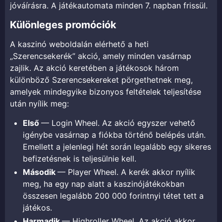
jóváírásra. A játékautomata minden 7. napban frissül.
Különleges promóciók
A kaszinó weboldalán elérhető a heti
„Szerencsekerék” akció, amely minden vasárnap
zajlik. Az akció keretében a játékosok három
különböző Szerencsekereket pörgethetnek meg,
amelyek mindegyike bizonyos feltételek teljesítése
után nyílik meg:
Első
— Login Wheel. Az akció egyszer vehető
igénybe vasárnap a fiókba történő belépés után.
Emellett a jelenlegi hét során legalább egy sikeres
befizetésnek is teljesülnie kell.
Második
— Player Wheel. A kerék akkor nyílik
meg, ha egy nap alatt a kaszinójátékokban
összesen legalább 200 000 forintnyi tétet tett a
játékos.
Harmadik
— Highroller Wheel. Az akció akkor