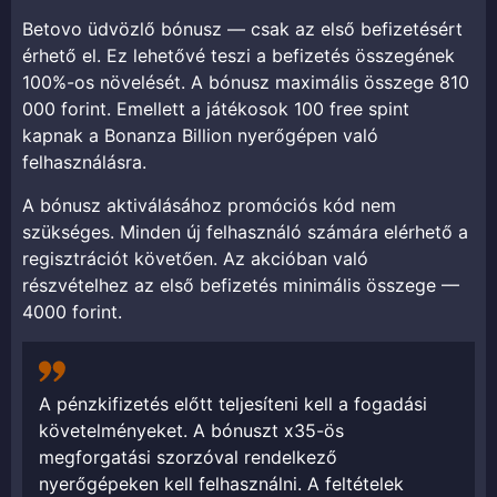
Betovo üdvözlő bónusz — csak az első befizetésért
érhető el. Ez lehetővé teszi a befizetés összegének
100%-os növelését. A bónusz maximális összege 810
000 forint. Emellett a játékosok 100 free spint
kapnak a Bonanza Billion nyerőgépen való
felhasználásra.
A bónusz aktiválásához promóciós kód nem
szükséges. Minden új felhasználó számára elérhető a
regisztrációt követően. Az akcióban való
részvételhez az első befizetés minimális összege —
4000 forint.
A pénzkifizetés előtt teljesíteni kell a fogadási
követelményeket. A bónuszt x35-ös
megforgatási szorzóval rendelkező
nyerőgépeken kell felhasználni. A feltételek