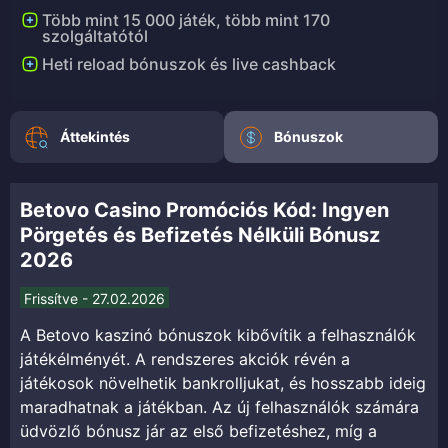
Több mint 15 000 játék, több mint 170
szolgáltatótól
Heti reload bónuszok és live cashback
Áttekintés
Bónuszok
Betovo Casino Promóciós Kód: Ingyen
Pörgetés és Befizetés Nélküli Bónusz
2026
Frissítve - 27.02.2026
A Betovo kaszinó bónuszok kibővítik a felhasználók
játékélményét. A rendszeres akciók révén a
játékosok növelhetik bankrolljukat, és hosszabb ideig
maradhatnak a játékban. Az új felhasználók számára
üdvözlő bónusz jár az első befizetéshez, míg a