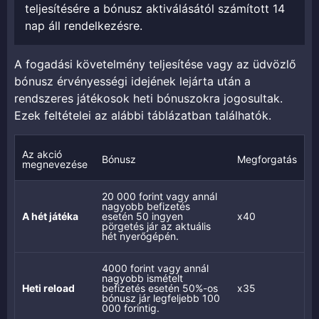
teljesítésére a bónusz aktiválásától számított 14
nap áll rendelkezésre.
A fogadási követelmény teljesítése vagy az üdvözlő
bónusz érvényességi idejének lejárta után a
rendszeres játékosok heti bónuszokra jogosultak.
Ezek feltételei az alábbi táblázatban találhatók.
Az akció
Bónusz
Megforgatás
megnevezése
20 000 forint vagy annál
nagyobb befizetés
A hét játéka
esetén 50 ingyen
x40
pörgetés jár az aktuális
hét nyerőgépén.
4000 forint vagy annál
nagyobb ismételt
Heti reload
befizetés esetén 50%-os
x35
bónusz jár legfeljebb 100
000 forintig.