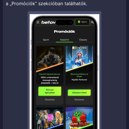
a „Promóciók” szekcióban találhatók.