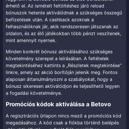
érhető el. Az ismételt feltöltéshez járó reload
bónuszok hetente aktiválódnak a szükséges összegű
befizetések után. A cashback azoknak a
felhasználóknak jár, akik rendszeresen játszanak az
oldalon, és az élő játékokban több pénzt veszítenek,
mint amennyit nyernek.
Minden konkrét bónusz aktiválásához szükséges
követelmény szerepel a leírásában. A feltételek
megtekintéséhez kattints a „Részletek megtekintése”
linkre, amely az akció borítóján jelenik meg. Fontos
alaposan áttanulmányozni a szabályokat, hogy a
bónusz sikeresen aktiválódjon és teljesíthető legyen
a fogadási követelménye.
Promóciós kódok aktiválása a Betovo
A regisztrációs űrlapon nincs mező a promóciós kód
megadásához. A kód csak a fiókba történő belépés