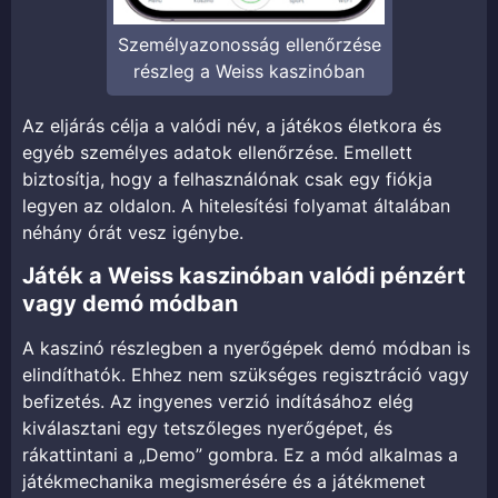
Személyazonosság ellenőrzése
részleg a Weiss kaszinóban
Az eljárás célja a valódi név, a játékos életkora és
egyéb személyes adatok ellenőrzése. Emellett
biztosítja, hogy a felhasználónak csak egy fiókja
legyen az oldalon. A hitelesítési folyamat általában
néhány órát vesz igénybe.
Játék a Weiss kaszinóban valódi pénzért
vagy demó módban
A kaszinó részlegben a nyerőgépek demó módban is
elindíthatók. Ehhez nem szükséges regisztráció vagy
befizetés. Az ingyenes verzió indításához elég
kiválasztani egy tetszőleges nyerőgépet, és
rákattintani a „Demo” gombra. Ez a mód alkalmas a
játékmechanika megismerésére és a játékmenet