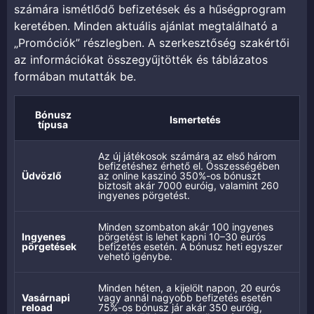
számára ismétlődő befizetések és a hűségprogram
keretében. Minden aktuális ajánlat megtalálható a
„Promóciók” részlegben. A szerkesztőség szakértői
az információkat összegyűjtötték és táblázatos
formában mutatták be.
Bónusz
Ismertetés
típusa
Az új játékosok számára az első három
befizetéshez érhető el. Összességében
Üdvözlő
az online kaszinó 350%-os bónuszt
biztosít akár 7000 euróig, valamint 260
ingyenes pörgetést.
Minden szombaton akár 100 ingyenes
Ingyenes
pörgetést is lehet kapni 10–30 eurós
pörgetések
befizetés esetén. A bónusz heti egyszer
vehető igénybe.
Minden héten, a kijelölt napon, 20 eurós
Vasárnapi
vagy annál nagyobb befizetés esetén
reload
75%-os bónusz jár akár 350 euróig,