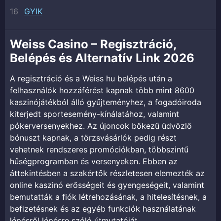
GYIK
Weiss Casino – Regisztráció,
Belépés és Alternatív Link 2026
A regisztráció és a Weiss hu belépés után a
felhasználók hozzáférést kapnak több mint 8600
kaszinójátékból álló gyűjteményhez, a fogadóiroda
kiterjedt sportesemény-kínálatához, valamint
pókerversenyekhez. Az újoncok bőkezű üdvözlő
bónuszt kapnak, a törzsvásárlók pedig részt
vehetnek rendszeres promóciókban, többszintű
hűségprogramban és versenyeken. Ebben az
áttekintésben a szakértők részletesen elemezték az
online kaszinó erősségeit és gyengeségeit, valamint
bemutatták a fiók létrehozásának, a hitelesítésnek, a
befizetésnek és az egyéb funkciók használatának
lépésről lépésre szóló útmutatóját.