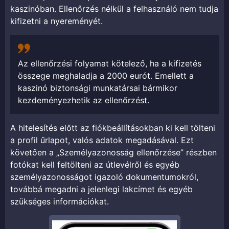
kaszinóban. Ellenőrzés nélkül a felhasználó nem tudja
kifizetni a nyereményét.
Az ellenőrzési folyamat kötelező, ha a kifizetés
összege meghaladja a 2000 eurót. Emellett a
kaszinó biztonsági munkatársai bármikor
kezdeményezhetik az ellenőrzést.
A hitelesítés előtt az fiókbeállításokban ki kell tölteni
a profil űrlapot, valós adatok megadásával. Ezt
követően a „Személyazonosság ellenőrzése” részben
fotókat kell feltölteni az útlevélről és egyéb
személyazonosságot igazoló dokumentumokról,
továbbá megadni a jelenlegi lakcímet és egyéb
szükséges információkat.