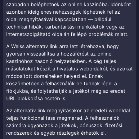
szabadon beléphetnek az online kaszinóba. Időnként
azonban ideiglenes nehézségek léphetnek fel az
oldal megnyitásával kapcsolatban — például
technikai hibák, karbantartási munkálatok vagy az
internetszolgáltató oldalán fellépő problémák miatt.
A Weiss alternatív link arra lett létrehozva, hogy
gyorsan visszaállítsa a hozzáférést az online
kaszinóhoz hasonló helyzetekben. A cég teljes
másolatokat készít a hivatalos weboldalról, és azokat
módosított domaineken helyezi el. Ennek
köszönhetően a felhasználók be tudnak lépni a
fiókjukba, és folytathatják a játékot még az eredeti
URL blokkolása esetén is.
Az alternatív link megnyitásakor az eredeti weboldal
teljes funkcionalitása megmarad. A felhasználók
számára ugyanazok a játékok, bónuszok, fizetési
rendszerek és egyéb részlegek érhetők el.