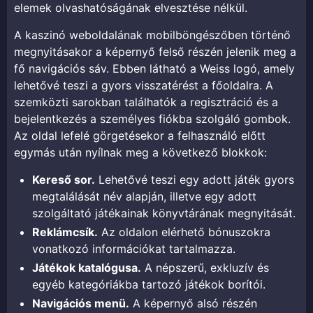
elemek olvashatóságának elvesztése nélkül.
A kaszinó weboldalának mobilböngészőben történő
megnyitásakor a képernyő felső részén jelenik meg a
fő navigációs sáv. Ebben látható a Weiss logó, amely
lehetővé teszi a gyors visszatérést a főoldalra. A
szemközti sarokban találhatók a regisztráció és a
bejelentkezés a személyes fiókba szolgáló gombok.
Az oldal lefelé görgetésekor a felhasználó előtt
egymás után nyílnak meg a következő blokkok:
Kereső sor.
Lehetővé teszi egy adott játék gyors
megtalálását név alapján, illetve egy adott
szolgáltató játékainak könyvtárának megnyitását.
Reklámcsík.
Az oldalon elérhető bónuszokra
vonatkozó információkat tartalmazza.
Játékok katalógusa.
A népszerű, exkluzív és
egyéb kategóriákba tartozó játékok borítói.
Navigációs menü.
A képernyő alsó részén