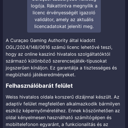
logója. Rákattintva megnyílik a
licenc érvényességét igazoló
validátor, amely az aktuális
licencadatokat jeleníti meg.
A Curaçao Gaming Authority által kiadott
OGL/2024/148/0616 számú licenc lehetővé teszi,
hogy az online kaszinó hivatalos szolgáltatóktól
származó különböző szerencsejáték-típusokat
jogszerűen kínáljon. Ez garantálja a tisztességes és
megbízható játékeredményeket.
Felhasználóbarát felület
Weiss hivatalos oldala korszerű dizájnnal készült. Az
adaptív felület megfelelően alkalmazkodik bármilyen
eszköz képernyőméretéhez. Ennek köszönhetően az
oldal kényelmesen használható számítógépen és
mobiltelefonon egyaránt, a funkcionalitás és az