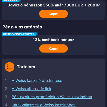
Üdvözlő bónuszok 350% akár 7000 EUR + 260 IP
Kapni
Pénz-visszatérítés
PÉNZ-VISSZATÉRÍTÉS
13% cashback bónusz
Kapni
Tartalom
A Weiss kaszinó áttekintése
A Weiss alternatív link
Bónuszok és promóciók a Weiss kaszinóban
Játékválaszték a Weiss kaszinóban