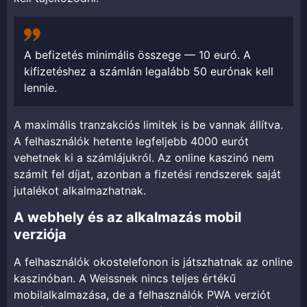
A befizetés minimális összege — 10 euró. A
kifizetéshez a számlán legalább 50 eurónak kell
lennie.
A maximális tranzakciós limitek is be vannak állítva.
A felhasználók hetente legfeljebb 4000 eurót
vehetnek ki a számlájukról. Az online kaszinó nem
számít fel díjat, azonban a fizetési rendszerek saját
jutalékot alkalmazhatnak.
A webhely és az alkalmazás mobil
verziója
A felhasználók okostelefonon is játszhatnak az online
kaszinóban. A Weissnek nincs teljes értékű
mobilalkalmazása, de a felhasználók PWA verziót