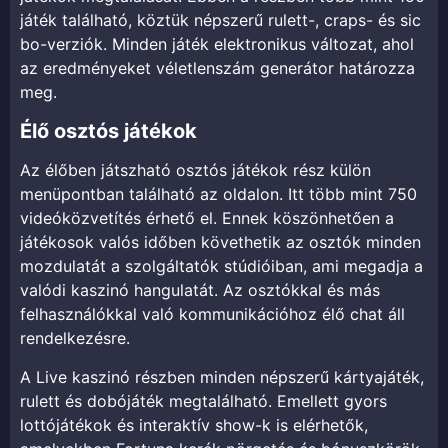
játék található, köztük népszerű rulett-, craps- és sic
bo-verziók. Minden játék elektronikus változat, ahol
az eredményeket véletlenszám generátor határozza
meg.
Élő osztós játékok
Az élőben játszható osztós játékok rész külön
menüpontban található az oldalon. Itt több mint 750
videóközvetítés érhető el. Ennek köszönhetően a
játékosok valós időben követhetik az osztók minden
mozdulatát a szolgáltatók stúdióiban, ami megadja a
valódi kaszinó hangulatát. Az osztókkal és más
felhasználókkal való kommunikációhoz élő chat áll
rendelkezésre.
A Live kaszinó részben minden népszerű kártyajáték,
rulett és dobójáték megtalálható. Emellett gyors
lottójátékok és interaktív show-k is elérhetők,