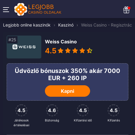
Legjobb online kaszinók
›
Kaszinó
›
Weiss Casino - Regisztráció
Weiss Casino
4.5
Üdvözlő bónuszok 350% akár 7000
EUR + 260 IP
Kapni
4.5
4.6
4.5
4.5
Játékosok
Biztonság
Kifizetési idő
Kifizetés
értékelései