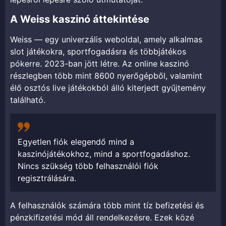
A Weiss kaszinó áttekintése
Weiss — egy univerzális weboldal, amely alkalmas
slot játékokra, sportfogadásra és többjátékos
pókerre. 2023-ban jött létre. Az online kaszinó
részlegben több mint 8600 nyerőgépből, valamint
élő osztós live játékokból álló kiterjedt gyűjtemény
található.
Egyetlen fiók elegendő mind a
kaszinójátékokhoz, mind a sportfogadáshoz.
Nincs szükség több felhasználói fiók
regisztrálására.
A felhasználók számára több mint tíz befizetési és
pénzkifizetési mód áll rendelkezésre. Ezek közé