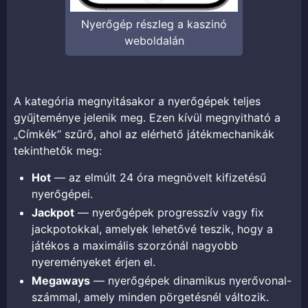
Nyerőgép részleg a kaszinó
weboldalán
A kategória megnyitásakor a nyerőgépek teljes
gyűjteménye jelenik meg. Ezen kívül megnyitható a
„Címkék” szűrő, ahol az elérhető játékmechanikák
tekinthetők meg:
Hot
— az elmúlt 24 óra megnövelt kifizetésű
nyerőgépei.
Jackpot
— nyerőgépek progresszív vagy fix
jackpotokkal, amelyek lehetővé teszik, hogy a
játékos a maximális szorzónál nagyobb
nyereményeket érjen el.
Megaways
— nyerőgépek dinamikus nyerővonal-
számmal, amely minden pörgetésnél változik.