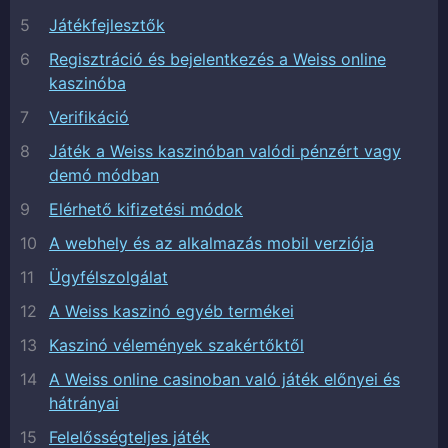
Játékfejlesztők
Regisztráció és bejelentkezés a Weiss online
kaszinóba
Verifikáció
Játék a Weiss kaszinóban valódi pénzért vagy
demó módban
Elérhető kifizetési módok
A webhely és az alkalmazás mobil verziója
Ügyfélszolgálat
A Weiss kaszinó egyéb termékei
Kaszinó vélemények szakértőktől
A Weiss online casinoban való játék előnyei és
hátrányai
Felelősségteljes játék