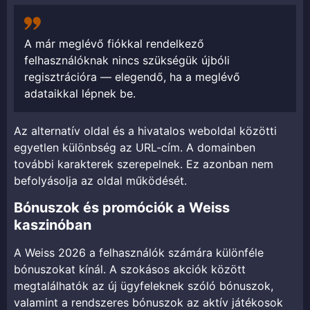
A már meglévő fiókkal rendelkező
felhasználóknak nincs szükségük újbóli
regisztrációra — elegendő, ha a meglévő
adataikkal lépnek be.
Az alternatív oldal és a hivatalos weboldal közötti
egyetlen különbség az URL-cím. A domainben
további karakterek szerepelnek. Ez azonban nem
befolyásolja az oldal működését.
Bónuszok és promóciók a Weiss
kaszinóban
A Weiss 2026 a felhasználók számára különféle
bónuszokat kínál. A szokásos akciók között
megtalálhatók az új ügyfeleknek szóló bónuszok,
valamint a rendszeres bónuszok az aktív játékosok