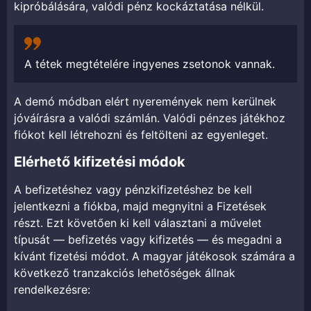
kipróbálására, valódi pénz kockáztatása nélkül.
A tétek megtételére ingyenes zsetonok vannak.
A demó módban elért nyeremények nem kerülnek
jóváírásra a valódi számlán. Valódi pénzes játékhoz
fiókot kell létrehozni és feltölteni az egyenleget.
Elérhető kifizetési módok
A befizetéshez vagy pénzkifizetéshez be kell
jelentkezni a fiókba, majd megnyitni a Fizetések
részt. Ezt követően ki kell választani a művelet
típusát — befizetés vagy kifizetés — és megadni a
kívánt fizetési módot. A magyar játékosok számára a
következő tranzakciós lehetőségek állnak
rendelkezésre: