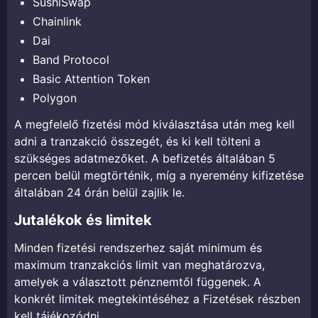
SushiSwap
Chainlink
Dai
Band Protocol
Basic Attention Token
Polygon
A megfelelő fizetési mód kiválasztása után meg kell
adni a tranzakció összegét, és ki kell tölteni a
szükséges adatmezőket. A befizetés általában 5
percen belül megtörténik, míg a nyeremény kifizetése
általában 24 órán belül zajlik le.
Jutalékok és limitek
Minden fizetési rendszerhez saját minimum és
maximum tranzakciós limit van meghatározva,
amelyek a választott pénznemtől függenek. A
konkrét limitek megtekintéséhez a Fizetések részben
kell tájékozódni.