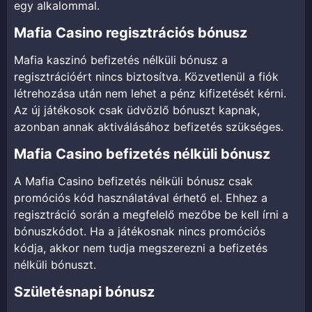
egy alkalommal.
Mafia Casino regisztrációs bónusz
Mafia kaszinó befizetés nélküli bónusz a
regisztrációért nincs biztosítva. Közvetlenül a fiók
létrehozása után nem lehet a pénz kifizetését kérni.
Az új játékosok csak üdvözlő bónuszt kapnak,
azonban annak aktiválásához befizetés szükséges.
Mafia Casino befizetés nélküli bónusz
A Mafia Casino befizetés nélküli bónusz csak
promóciós kód használatával érhető el. Ehhez a
regisztráció során a megfelelő mezőbe be kell írni a
bónuszkódot. Ha a játékosnak nincs promóciós
kódja, akkor nem tudja megszerezni a befizetés
nélküli bónuszt.
Születésnapi bónusz