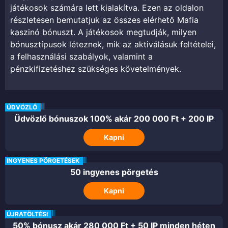
játékosok számára lett kialakítva. Ezen az oldalon
részletesen bemutatjuk az összes elérhető Mafia
kaszinó bónuszt. A játékosok megtudják, milyen
bónusztípusok léteznek, mik az aktiválásuk feltételei,
a felhasználási szabályok, valamint a
pénzkifizetéshez szükséges követelmények.
ÜDVÖZLŐ
Üdvözlő bónuszok 100% akár 200 000 Ft + 200 IP
Kapni
INGYENES PÖRGETÉSEK
50 ingyenes pörgetés
Kapni
ÚJRATÖLTÉSI
50% bónusz akár 280 000 Ft + 50 IP minden héten