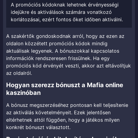
A promóciós kódoknak lehetnek érvényességi
idejükre és aktiválások számára vonatkozó
korlátozásai, ezért fontos őket időben aktiválni.
A szakértők gondoskodnak arról, hogy az ezen az
oldalon közzétett promóciós kódok mindig
aktuálisak legyenek. A bónuszokkal kapcsolatos
információk rendszeresen frissülnek. Ha egy
promóciós kód érvényét veszti, akkor azt eltávolítjuk
az oldalról.
Hogyan szerezz bónuszt a Mafia online
kaszinóban
A bónusz megszerzéséhez pontosan kell teljesítenie
az aktiválás követelményeit. Ezek jelentősen
eltérhetnek attól függően, hogy a játékos milyen
konkrét bónuszt választott.