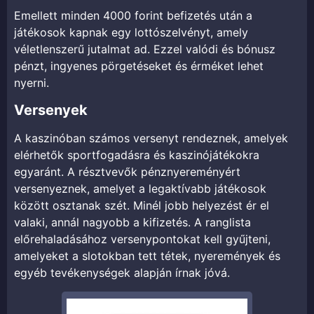
Emellett minden 4000 forint befizetés után a
játékosok kapnak egy lottószelvényt, amely
véletlenszerű jutalmat ad. Ezzel valódi és bónusz
pénzt, ingyenes pörgetéseket és érméket lehet
nyerni.
Versenyek
A kaszinóban számos versenyt rendeznek, amelyek
elérhetők sportfogadásra és kaszinójátékokra
egyaránt. A résztvevők pénznyereményért
versenyeznek, amelyet a legaktívabb játékosok
között osztanak szét. Minél jobb helyezést ér el
valaki, annál nagyobb a kifizetés. A ranglista
előrehaladásához versenypontokat kell gyűjteni,
amelyeket a slotokban tett tétek, nyeremények és
egyéb tevékenységek alapján írnak jóvá.