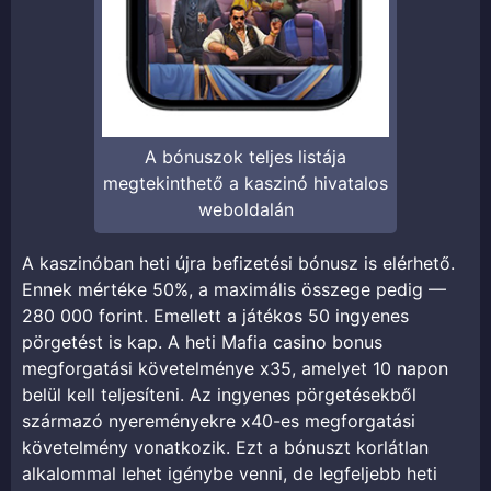
A bónuszok teljes listája
megtekinthető a kaszinó hivatalos
weboldalán
A kaszinóban heti újra befizetési bónusz is elérhető.
Ennek mértéke 50%, a maximális összege pedig —
280 000 forint. Emellett a játékos 50 ingyenes
pörgetést is kap. A heti Mafia casino bonus
megforgatási követelménye x35, amelyet 10 napon
belül kell teljesíteni. Az ingyenes pörgetésekből
származó nyereményekre x40-es megforgatási
követelmény vonatkozik. Ezt a bónuszt korlátlan
alkalommal lehet igénybe venni, de legfeljebb heti