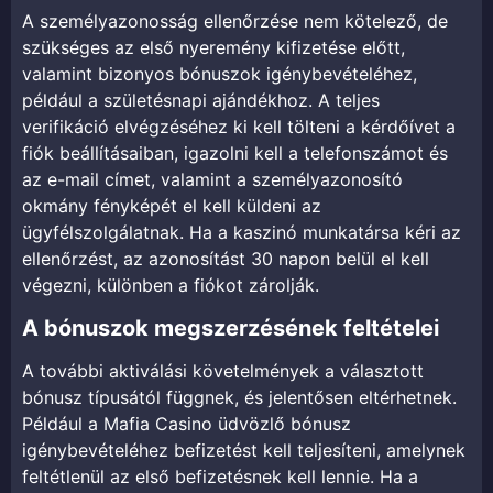
A személyazonosság ellenőrzése nem kötelező, de
szükséges az első nyeremény kifizetése előtt,
valamint bizonyos bónuszok igénybevételéhez,
például a születésnapi ajándékhoz. A teljes
verifikáció elvégzéséhez ki kell tölteni a kérdőívet a
fiók beállításaiban, igazolni kell a telefonszámot és
az e-mail címet, valamint a személyazonosító
okmány fényképét el kell küldeni az
ügyfélszolgálatnak. Ha a kaszinó munkatársa kéri az
ellenőrzést, az azonosítást 30 napon belül el kell
végezni, különben a fiókot zárolják.
A bónuszok megszerzésének feltételei
A további aktiválási követelmények a választott
bónusz típusától függnek, és jelentősen eltérhetnek.
Például a Mafia Casino üdvözlő bónusz
igénybevételéhez befizetést kell teljesíteni, amelynek
feltétlenül az első befizetésnek kell lennie. Ha a