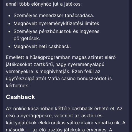
annál több előnyhöz jut a játékos:
Személyes menedzser tanácsadása.
Megnövelt nyereménykifizetési limitek.
Személyes pénzbónuszok és ingyenes
pörgetések.
Megnövelt heti cashback.
Emellett a hűségprogramban magas szintet elérő
játékosokat zártkörű, nagy nyereményalapú
versenyekre is meghívhatják. Ezen felül az
ügyfélszolgálattól Mafia casino bónuszkódot is
kérhetnek.
Cashback
Az online kaszinóban kétféle cashback érhető el. Az
első a nyerőgépekre, valamint az asztali és
kártyajátékok elektronikus változataira vonatkozik. A
második — az élő osztós játékokra érvényes. A