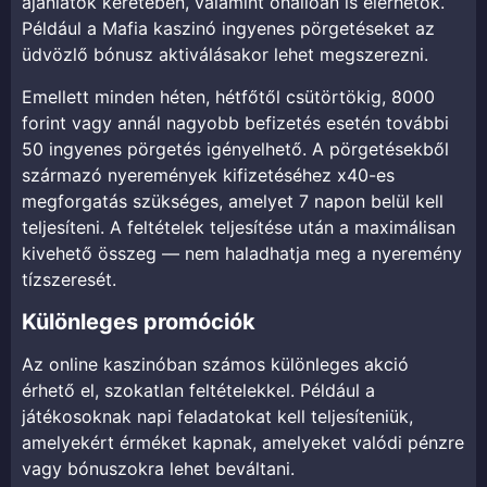
ajánlatok keretében, valamint önállóan is elérhetők.
Például a Mafia kaszinó ingyenes pörgetéseket az
üdvözlő bónusz aktiválásakor lehet megszerezni.
Emellett minden héten, hétfőtől csütörtökig, 8000
forint vagy annál nagyobb befizetés esetén további
50 ingyenes pörgetés igényelhető. A pörgetésekből
származó nyeremények kifizetéséhez x40-es
megforgatás szükséges, amelyet 7 napon belül kell
teljesíteni. A feltételek teljesítése után a maximálisan
kivehető összeg — nem haladhatja meg a nyeremény
tízszeresét.
Különleges promóciók
Az online kaszinóban számos különleges akció
érhető el, szokatlan feltételekkel. Például a
játékosoknak napi feladatokat kell teljesíteniük,
amelyekért érméket kapnak, amelyeket valódi pénzre
vagy bónuszokra lehet beváltani.