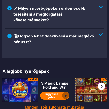
📌 Milyen nyerőgépeken érdemesebb
teljesíteni a megforgatási
követelményeket?
🤔 Hogyan lehet deaktiválni a már meglévő
bónuszt?
A legjobb nyerőgépek
4.4
5.
3 Magic Lamps
Hold and Win
Ingyenes
játék
Minden játékautomata mutatása