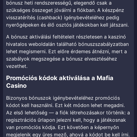
bónusz heti rendszerességű, elegendő csak a
szükséges összeget jóváírni a fiókban. A készpénz
visszatérítés (cashback) igénybevételéhez pedig
nyerőgépeken és élő osztós játékokban kell játszani.
A bónusz aktiválási feltételeit részletesen a kaszinó
hivatalos weboldalán található bónuszszabályzatban
lehet megismerni. Ezt előre érdemes átnézni, mert a
szabályok megszegése a bónusz elvesztéséhez
vezethet.
Promóciós kódok aktiválása a Mafia
Casino
Bizonyos bónuszok igénybevételéhez promóciós
kódot kell használni. Ezt két módon lehet megadni.
Az első lehetőség — a fiók létrehozásakor történik: a
regisztrációs űrlapon jelezni kell, hogy a játékosnak
van promóciós kódja. Ezt követően a képernyőn
megjelenik egy üres mező, ahová a kódot be kell írni.