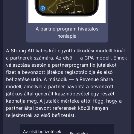
A partnerprogram hivatalos
honlapja
A Strong Affiliates két együttműködési modellt kínál
a partnerek számára. Az első — a CPA modell. Ennek
választása esetén a partnerprogram fix jutalékot
fizet a bevonzott játékos regisztrációja és első
befizetése után. A második — a Revenue Share
modell, amellyel a partner havonta a bevonzott
játékos által generált kaszinóbevétel egy részét
kaphatja meg. A jutalék mértéke attól függ, hogy a
partner által bevont referensek közül hányan
teljesítették az első befizetést.
Az első befizetések
Feltételek