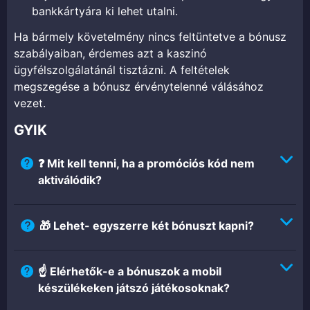
bankkártyára ki lehet utalni.
Ha bármely követelmény nincs feltüntetve a bónusz
szabályaiban, érdemes azt a kaszinó
ügyfélszolgálatánál tisztázni. A feltételek
megszegése a bónusz érvénytelenné válásához
vezet.
GYIK
❓ Mit kell tenni, ha a promóciós kód nem
aktiválódik?
🎁 Lehet- egyszerre két bónuszt kapni?
☝️ Elérhetők-e a bónuszok a mobil
készülékeken játszó játékosoknak?