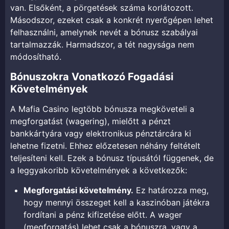
van. Elsőként, a pörgetések száma korlátozott.
Másodszor, ezeket csak a konkrét nyerőgépen lehet
felhasználni, amelynek nevét a bónusz szabályai
tartalmazzák. Harmadszor, a tét nagysága nem
módosítható.
Bónuszokra Vonatkozó Fogadási
Követelmények
A Mafia Casino legtöbb bónusza megköveteli a
megforgatást (wagering), mielőtt a pénzt
bankkártyára vagy elektronikus pénztárcára ki
lehetne fizetni. Ehhez előzetesen néhány feltételt
teljesíteni kell. Ezek a bónusz típusától függenek, de
a leggyakoribb követelmények a következők:
Megforgatási követelmény.
Ez határozza meg,
hogy mennyi összeget kell a kaszinóban játékra
fordítani a pénz kifizetése előtt. A wager
(megforgatás) lehet csak a bónuszra, vagy a