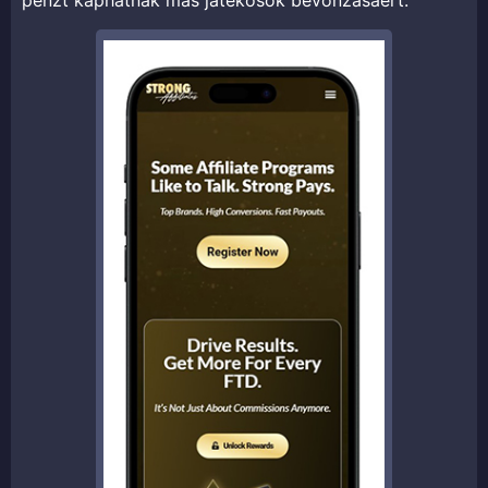
pénzt kaphatnak más játékosok bevonzásáért.