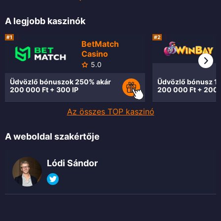
A legjobb kaszinók
#1
#2
BetMatch
Casino
5.0
Üdvöz
lő bónuszok
250% akár
Üdvöz
lő bónusz
10
200 000 Ft + 300 IP
200 000 Ft + 200 
Az összes TOP kaszinó
A weboldal szakértője
Lódi Sándor