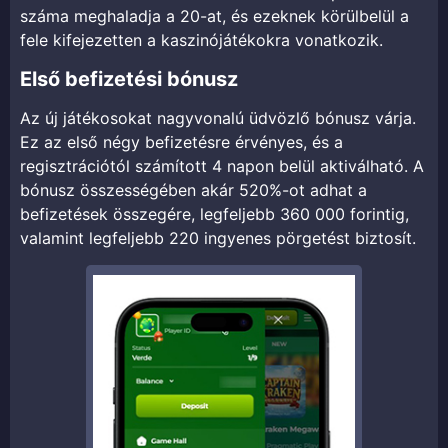
száma meghaladja a 20-at, és ezeknek körülbelül a
fele kifejezetten a kaszinójátékokra vonatkozik.
Első befizetési bónusz
Az új játékosokat nagyvonalú üdvözlő bónusz várja.
Ez az első négy befizetésre érvényes, és a
regisztrációtól számított 4 napon belül aktiválható. A
bónusz összességében akár 520%-ot adhat a
befizetések összegére, legfeljebb 360 000 forintig,
valamint legfeljebb 220 ingyenes pörgetést biztosít.