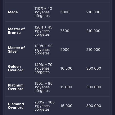
110% + 40
Mage
ingyenes
6000
210 000
pörgetés
120% + 45
Master of
ingyenes
7500
210 000
Bronze
pörgetés
130% + 50
Master of
ingyenes
9000
210 000
Silver
pörgetés
140% + 70
Golden
ingyenes
10 500
300 000
Overlord
pörgetés
150% + 90
Platinum
ingyenes
12 000
300 000
Overlord
pörgetés
200% + 100
Diamond
ingyenes
15 000
300 000
Overlord
pörgetés