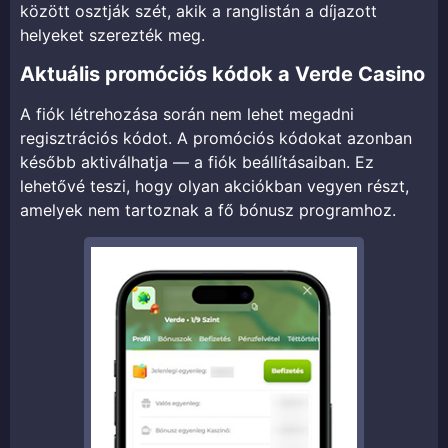
között osztják szét, akik a ranglistán a díjazott
helyeket szerezték meg.
Aktuális promóciós kódok a Verde Casino
A fiók létrehozása során nem lehet megadni
regisztrációs kódot. A promóciós kódokat azonban
később aktiválhatja — a fiók beállításaiban. Ez
lehetővé teszi, hogy olyan akciókban vegyen részt,
amelyek nem tartoznak a fő bónusz programhoz.