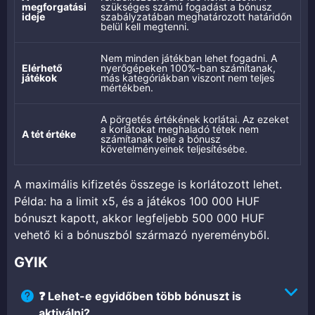
megforgatási
szükséges számú fogadást a bónusz
ideje
szabályzatában meghatározott határidőn
belül kell megtenni.
Nem minden játékban lehet fogadni. A
Elérhető
nyerőgépeken 100%-ban számítanak,
játékok
más kategóriákban viszont nem teljes
mértékben.
A pörgetés értékének korlátai. Az ezeket
a korlátokat meghaladó tétek nem
A tét értéke
számítanak bele a bónusz
követelményeinek teljesítésébe.
A maximális kifizetés összege is korlátozott lehet.
Példa: ha a limit x5, és a játékos 100 000 HUF
bónuszt kapott, akkor legfeljebb 500 000 HUF
vehető ki a bónuszból származó nyereményből.
GYIK
❓ Lehet-e egyidőben több bónuszt is
aktiválni?