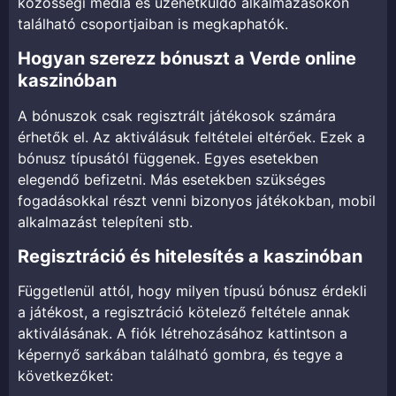
közösségi média és üzenetküldő alkalmazásokon
található csoportjaiban is megkaphatók.
Hogyan szerezz bónuszt a Verde online
kaszinóban
A bónuszok csak regisztrált játékosok számára
érhetők el. Az aktiválásuk feltételei eltérőek. Ezek a
bónusz típusától függenek. Egyes esetekben
elegendő befizetni. Más esetekben szükséges
fogadásokkal részt venni bizonyos játékokban, mobil
alkalmazást telepíteni stb.
Regisztráció és hitelesítés a kaszinóban
Függetlenül attól, hogy milyen típusú bónusz érdekli
a játékost, a regisztráció kötelező feltétele annak
aktiválásának. A fiók létrehozásához kattintson a
képernyő sarkában található gombra, és tegye a
következőket: