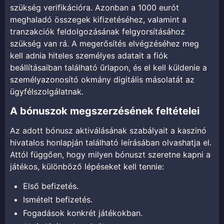
szükség verifikációra. Azonban a 1000 eurót
meghaladó összegek kifizetéséhez, valamint a
tranzakciók feldolgozásának felgyorsításához
szükség van rá. A megerősítés elvégzéséhez meg
kell adnia hiteles személyes adatait a fiók
beállításaiban található űrlapon, és el kell küldenie a
személyazonosító okmány digitális másolatát az
ügyfélszolgálatnak.
A bónuszok megszerzésének feltételei
Az adott bónusz aktiválásának szabályait a kaszinó
hivatalos honlapján található leírásában olvashatja el.
Attól függően, hogy milyen bónuszt szeretne kapni a
játékos, különböző lépéseket kell tennie:
Első befizetés.
Ismételt befizetés.
Fogadások konkrét játékokban.