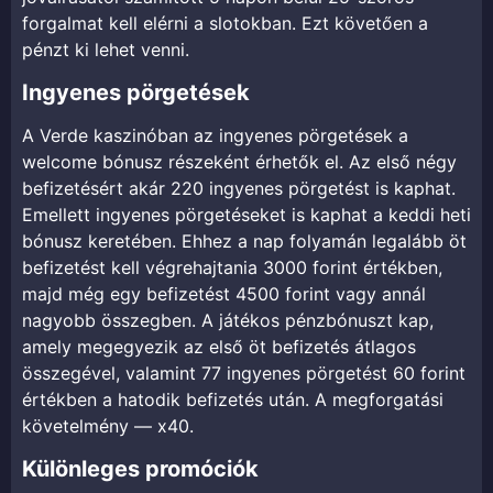
forgalmat kell elérni a slotokban. Ezt követően a
pénzt ki lehet venni.
Ingyenes pörgetések
A Verde kaszinóban az ingyenes pörgetések a
welcome bónusz részeként érhetők el. Az első négy
befizetésért akár 220 ingyenes pörgetést is kaphat.
Emellett ingyenes pörgetéseket is kaphat a keddi heti
bónusz keretében. Ehhez a nap folyamán legalább öt
befizetést kell végrehajtania 3000 forint értékben,
majd még egy befizetést 4500 forint vagy annál
nagyobb összegben. A játékos pénzbónuszt kap,
amely megegyezik az első öt befizetés átlagos
összegével, valamint 77 ingyenes pörgetést 60 forint
értékben a hatodik befizetés után. A megforgatási
követelmény — x40.
Különleges promóciók