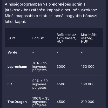
A hűségprogramban való előrelépés során a
játékosok hozzáférést kapnak a heti bónuszokhoz.
Minél magasabb a státusz, annál nagyobb bónuszt
lehet kapni.
Befizetés az
Maximális
Szint
Bónusz
aktiválásért,
összeg,
HUF
HUF
Verde
-
-
-
70% + 25
Leprechaun
ingyenes
3000
150 000
pörgetés
90% + 30
Elf
ingyenes
4500
150 000
pörgetés
100% + 35
The Dragon
ingyenes
4500
210 000
pörgetés