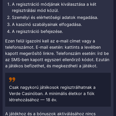
A regisztráció módjának kiválasztása a két
regisztrálási mód közül.
Személyi és elérhetőségi adatok megadása.
A kaszinó szabályainak elfogadása.
A regisztráció befejezése.
Ezen felül igazolni kell az e-mail címet vagy a
telefonszámot. E-mail esetén: kattints a levélben
kapott megerősítő linkre. Telefonszám esetén: írd be
az SMS-ben kapott egyszeri ellenőrző kódot. Ezután
a játékos befizethet, és megkezdheti a játékot.
Csak nagykorú játékosok regisztrálhatnak a
Verde Casinóban. A minimális életkor a fiók
létrehozásához — 18 év.
A játékhoz és a bónuszok aktiválásához nincs