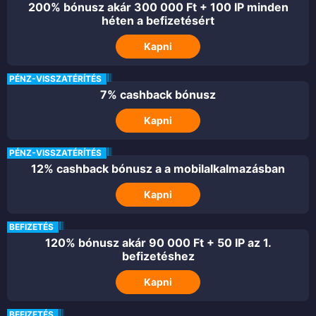
200% bónusz akár 300 000 Ft + 100 IP minden
héten a befizetésért
Kapni
PÉNZ-VISSZATÉRÍTÉS
7% cashback bónusz
Kapni
PÉNZ-VISSZATÉRÍTÉS
12% cashback bónusz a a mobilalkalmazásban
Kapni
BEFIZETÉS
120% bónusz akár 90 000 Ft + 50 IP az 1.
befizetéshez
Kapni
BEFIZETÉS