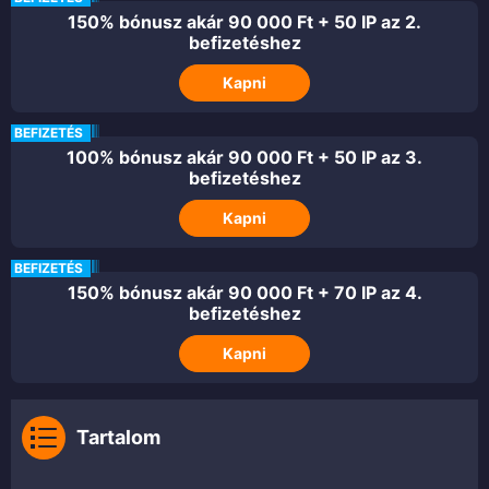
150% bónusz akár 90 000 Ft + 50 IP az 2.
befizetéshez
Kapni
BEFIZETÉS
100% bónusz akár 90 000 Ft + 50 IP az 3.
befizetéshez
Kapni
BEFIZETÉS
150% bónusz akár 90 000 Ft + 70 IP az 4.
befizetéshez
Kapni
Tartalom