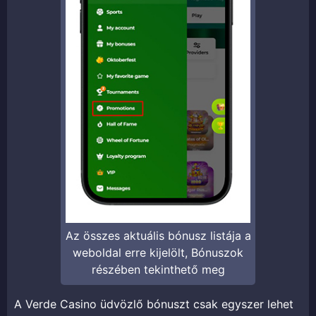
Az összes aktuális bónusz listája a
weboldal erre kijelölt, Bónuszok
részében tekinthető meg
A Verde Casino üdvözlő bónuszt csak egyszer lehet