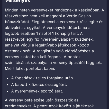
Versenyek
Minden héten versenyeket rendeznek a kaszinóban. A
részvételhez nem kell megadni a Verde Casino
bónuszkódot. Elég átmenni a versenyek részlegbe és
aktiválni az egyiket. A versenyek időtartama a
legtöbb esetben 1 naptól 1 hónapig tart. A
résztvevők egy fix nyereményalapért küzdenek,
amelyet végül a legaktívabb játékosok között
osztanak szét. A ranglistán való előrelépéshez a
verseny slotokban kell fogadni. A pontok
számításának szabályai a verseny típusától függnek.
Miért lehet pontokat kapni:
A fogadások teljes forgalma után.
A kapott kifizetés összegéért.
A nyeremények szorzójáért.
A verseny befejezése után összesítik az
eredményeket. A pénzt azok között a játékosok