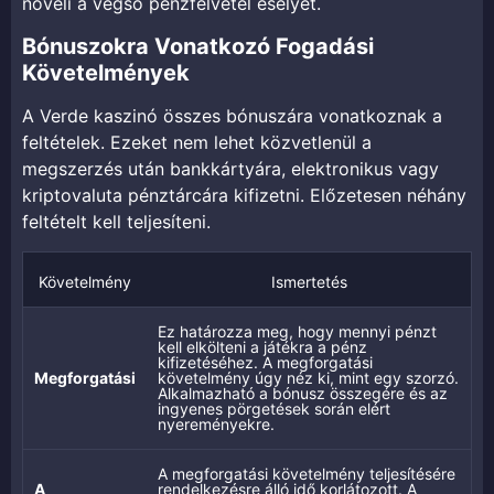
növeli a végső pénzfelvétel esélyét.
Bónuszokra Vonatkozó Fogadási
Követelmények
A Verde kaszinó összes bónuszára vonatkoznak a
feltételek. Ezeket nem lehet közvetlenül a
megszerzés után bankkártyára, elektronikus vagy
kriptovaluta pénztárcára kifizetni. Előzetesen néhány
feltételt kell teljesíteni.
Követelmény
Ismertetés
Ez határozza meg, hogy mennyi pénzt
kell elkölteni a játékra a pénz
kifizetéséhez. A megforgatási
Megforgatási
követelmény úgy néz ki, mint egy szorzó.
Alkalmazható a bónusz összegére és az
ingyenes pörgetések során elért
nyereményekre.
A megforgatási követelmény teljesítésére
A
rendelkezésre álló idő korlátozott. A