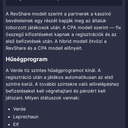
A RevShare modell szerint a partnerek a kaszinó
bevételeinek egy részét kapják meg az általuk
toborzott játékosok után. A CPA modell szerint — fix
összegű kifizetéseket kapnak a regisztrációk és az
első befizetések után. A hibrid modell ötvözi a
RevShare és a CPA modell előnyeit.
Hűségprogram
A Verde tíz szintes hűségprogramot kínál. A
regisztráció után a játékos automatikusan az első
szintre kerül. A további szintekre való előrelépéshez
befizetéseket kell végrehajtani és pénzért kell
játszani. Milyen státuszok vannak:
Verde
Leprechaun
Elf