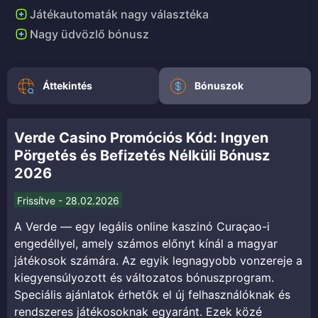
Játékautomaták nagy választéka
Nagy üdvözlő bónusz
Áttekintés
Bónuszok
Verde Casino Promóciós Kód: Ingyen
Pörgetés és Befizetés Nélküli Bónusz
2026
Frissítve - 28.02.2026
A Verde — egy legális online kaszinó Curaçao-i
engedéllyel, amely számos előnyt kínál a magyar
játékosok számára. Az egyik legnagyobb vonzereje a
kiegyensúlyozott és változatos bónuszprogram.
Speciális ajánlatok érhetők el új felhasználóknak és
rendszeres játékosoknak egyaránt. Ezek közé