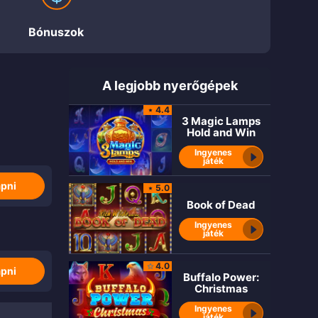
Bónuszok
A legjobb nyerőgépek
4.4
3 Magic Lamps
Hold and Win
Ingyenes
játék
pni
5.0
Book of Dead
Ingyenes
játék
4.0
pni
Buffalo Power:
Christmas
Ingyenes
játék