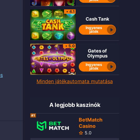
4.1
Cash Tank
Ingyenes
játék
5.0
Gates of
Olympus
Ingyenes
játék
és
Minden játékautomata mutatása
A legjobb kaszinók
#1
BetMatch
Casino
5.0