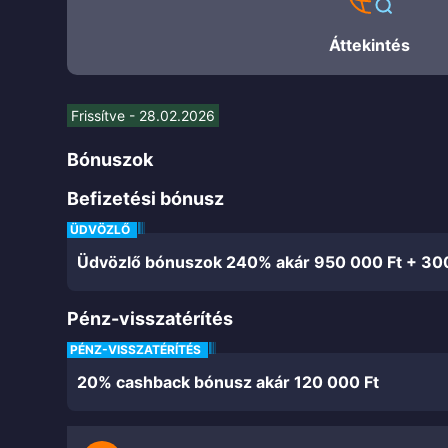
Áttekintés
Frissítve - 28.02.2026
Bónuszok
Befizetési bónusz
ÜDVÖZLŐ
Üdvözlő bónuszok 240% akár 950 000 Ft + 300
Pénz-visszatérítés
PÉNZ-VISSZATÉRÍTÉS
20% cashback bónusz akár 120 000 Ft