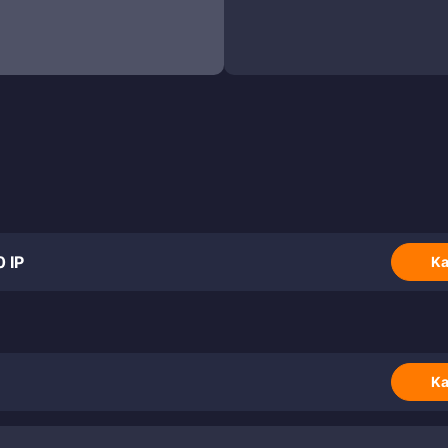
 IP
Ka
Ka