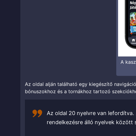
A kasz
Az oldal alján található egy kiegészítő navigáci
bónuszokhoz és a tornákhoz tartozó szekciókho
Az oldal 20 nyelvre van lefordítva
rendelkezésre álló nyelvek között 