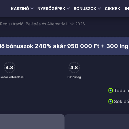
KASZINÓ
NYERŐGÉPEK
BÓNUSZOK
CIKKEK
I
Regisztráció, Belépés és Alternatív Link 2026
zlő bónuszok 240% akár 950 000 Ft + 300 In
4.8
4.8
ékosok értékelései
Biztonság
Több 
Sok b