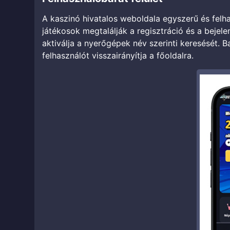
A kaszinó hivatalos weboldala egyszerű és felha
játékosok megtalálják a regisztráció és a beje
aktiválja a nyerőgépek név szerinti keresését. Ba
felhasználót visszairányítja a főoldalra.