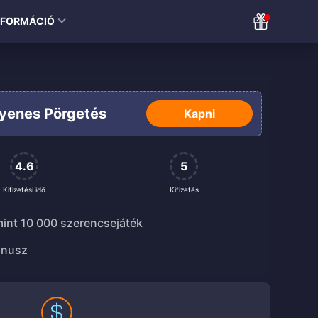
NFORMÁCIÓ
gyenes Pörgetés
Kapni
4.6
5
Kifizetési idő
Kifizetés
mint 10 000 szerencsejáték
ónusz