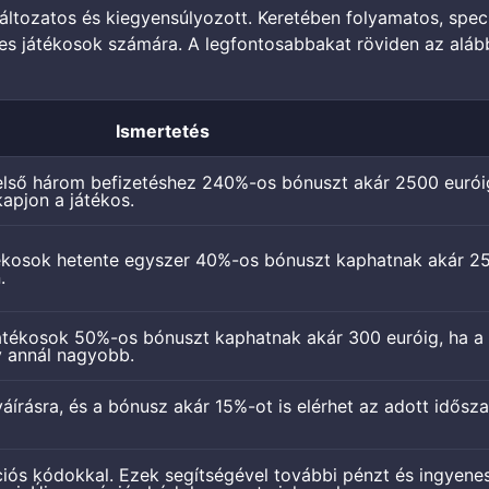
ltozatos és kiegyensúlyozott. Keretében folyamatos, speci
res játékosok számára. A legfontosabbakat röviden az aláb
Ismertetés
 első három befizetéshez 240%-os bónuszt akár 2500 eurói
apjon a játékos.
tékosok hetente egyszer 40%-os bónuszt kaphatnak akár 2
.
A játékosok 50%-os bónuszt kaphatnak akár 300 euróig, ha a
y annál nagyobb.
áírásra, és a bónusz akár 15%-ot is elérhet az adott idősz
ós kódokkal. Ezek segítségével további pénzt és ingyene