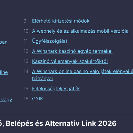
Elérhető kifizetési módok
A webhely és az alkalmazás mobil verziója
Ügyfélszolgálat
ban
A Winshark kaszinó egyéb termékei
Kaszinó vélemények szakértőktől
A Winshark online casino való játék előnyei 
line
hátrányai
Felelősségteljes játék
GYIK
t vagy
, Belépés és Alternatív Link 2026