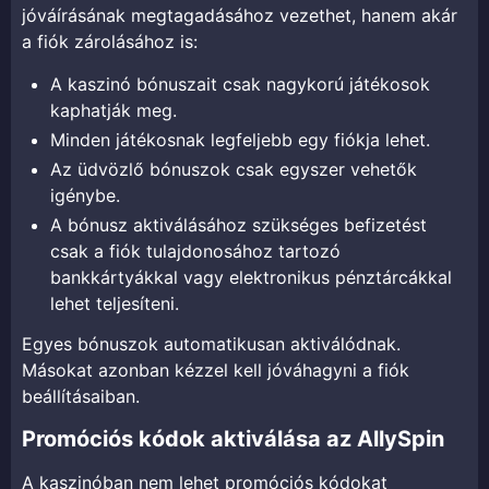
jóváírásának megtagadásához vezethet, hanem akár
a fiók zárolásához is:
A kaszinó bónuszait csak nagykorú játékosok
kaphatják meg.
Minden játékosnak legfeljebb egy fiókja lehet.
Az üdvözlő bónuszok csak egyszer vehetők
igénybe.
A bónusz aktiválásához szükséges befizetést
csak a fiók tulajdonosához tartozó
bankkártyákkal vagy elektronikus pénztárcákkal
lehet teljesíteni.
Egyes bónuszok automatikusan aktiválódnak.
Másokat azonban kézzel kell jóváhagyni a fiók
beállításaiban.
Promóciós kódok aktiválása az AllySpin
A kaszinóban nem lehet promóciós kódokat