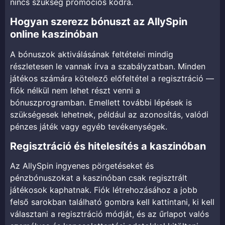
nincs szükség promóciós kódra.
Hogyan szerezz bónuszt az AllySpin
online kaszinóban
A bónuszok aktiválásának feltételei mindig
részletesen le vannak írva a szabályzatban. Minden
játékos számára kötelező előfeltétel a regisztráció —
fiók nélkül nem lehet részt venni a
bónuszprogramban. Emellett további lépések is
szükségesek lehetnek, például az azonosítás, valódi
pénzes játék vagy egyéb tevékenységek.
Regisztráció és hitelesítés a kaszinóban
Az AllySpin ingyenes pörgetéseket és
pénzbónuszokat a kaszinóban csak regisztrált
játékosok kaphatnak. Fiók létrehozásához a jobb
felső sarokban található gombra kell kattintani, ki kell
választani a regisztráció módját, és az űrlapot valós