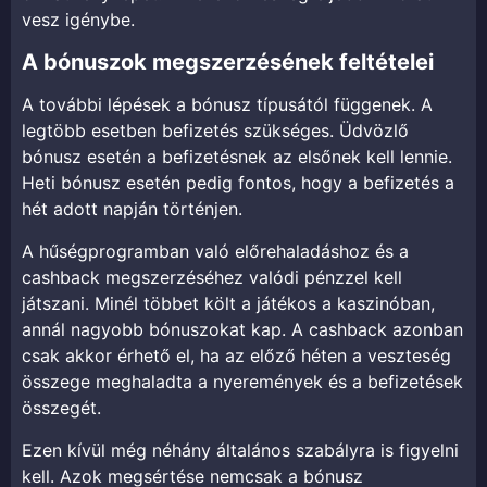
vesz igénybe.
A bónuszok megszerzésének feltételei
A további lépések a bónusz típusától függenek. A
legtöbb esetben befizetés szükséges. Üdvözlő
bónusz esetén a befizetésnek az elsőnek kell lennie.
Heti bónusz esetén pedig fontos, hogy a befizetés a
hét adott napján történjen.
A hűségprogramban való előrehaladáshoz és a
cashback megszerzéséhez valódi pénzzel kell
játszani. Minél többet költ a játékos a kaszinóban,
annál nagyobb bónuszokat kap. A cashback azonban
csak akkor érhető el, ha az előző héten a veszteség
összege meghaladta a nyeremények és a befizetések
összegét.
Ezen kívül még néhány általános szabályra is figyelni
kell. Azok megsértése nemcsak a bónusz