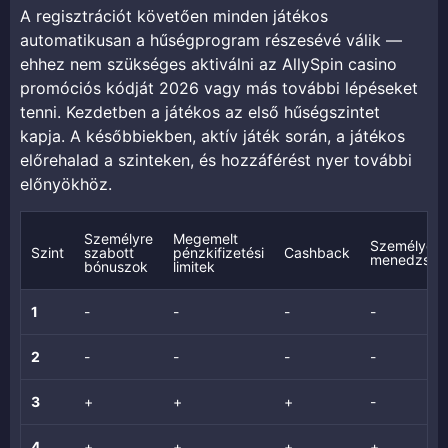
A regisztrációt követően minden játékos
automatikusan a hűségprogram részesévé válik —
ehhez nem szükséges aktiválni az AllySpin casino
promóciós kódját 2026 vagy más további lépéseket
tenni. Kezdetben a játékos az első hűségszintet
kapja. A későbbiekben, aktív játék során, a játékos
előrehalad a szinteken, és hozzáférést nyer további
előnyökhöz.
Személyre
Megemelt
Személyes
Szint
szabott
pénzkifizetési
Cashback
menedzser
bónuszok
limitek
1
-
-
-
-
2
-
-
-
-
3
+
+
+
-
4
+
+
+
+