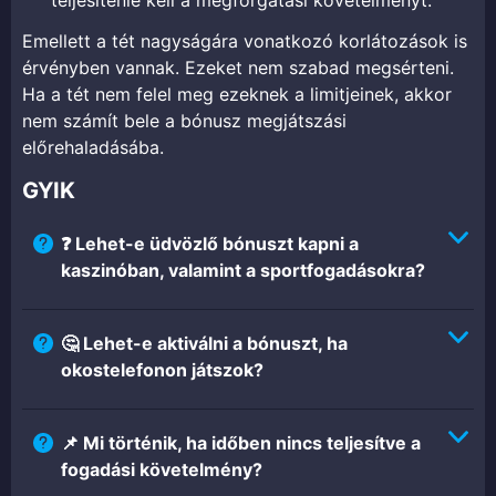
teljesítenie kell a megforgatási követelményt.
Emellett a tét nagyságára vonatkozó korlátozások is
érvényben vannak. Ezeket nem szabad megsérteni.
Ha a tét nem felel meg ezeknek a limitjeinek, akkor
nem számít bele a bónusz megjátszási
előrehaladásába.
GYIK
❓ Lehet-e üdvözlő bónuszt kapni a
kaszinóban, valamint a sportfogadásokra?
🤔 Lehet-e aktiválni a bónuszt, ha
okostelefonon játszok?
📌 Mi történik, ha időben nincs teljesítve a
fogadási követelmény?