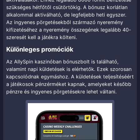
szükséges hétfőtől csütörtökig. A bónusz korlátlan
alkalommal aktiválható, de legfeljebb heti egyszer.
Az ingyenes pörgetésekből származó nyeremény
kifizetéséhez a nyeremény összegének legalább 40-
szeresét kell a játékra költeni.
Különleges promóciók
Az AllySpin kaszinóban bónuszbolt is található,
valamint napi küldetések is elérhetők. Ezek szorosan
kapcsolódnak egymáshoz. A küldetések teljesítéséért
a játékosok pénzérméket kapnak, amelyeket később
pénzre és ingyenes pörgetésekre lehet váltani.