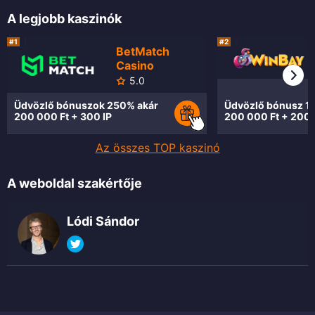
A legjobb kaszinók
#1
#2
BetMatch
Casino
5.0
Üdvöz
lő bónuszok
250% akár
Üdvöz
lő bónusz
10
200 000 Ft + 300 IP
200 000 Ft + 200 
Az összes TOP kaszinó
A weboldal szakértője
Lódi Sándor