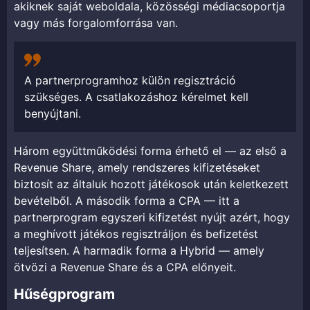
akiknek saját weboldala, közösségi médiacsoportja
vagy más forgalomforrása van.
A partnerprogramhoz külön regisztráció
szükséges. A csatlakozáshoz kérelmet kell
benyújtani.
Három együttműködési forma érhető el — az első a
Revenue Share, amely rendszeres kifizetéseket
biztosít az általuk hozott játékosok után keletkezett
bevételből. A második forma a CPA — itt a
partnerprogram egyszeri kifizetést nyújt azért, hogy
a meghívott játékos regisztráljon és befizetést
teljesítsen. A harmadik forma a Hybrid — amely
ötvözi a Revenue Share és a CPA előnyeit.
Hűségprogram