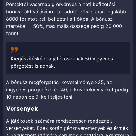
Péntektől vasárnapig érvényes a heti befizetési
bónusz aktiválásához az adott időszakban legalább
8000 forintot kell befizetni a fiókba. A bónusz
mértéke — 50%, maximális összege pedig 20 000
forint.
Kiegészítésként a játékosoknak 50 ingyenes
pörgetést is adnak.
A bónusz megforgatási követelménye x35, az
ingyenes pörgetéseké x40, a követelményeket pedig
10 napon belül kell teljesíteni.
Versenyek
A játékosok számára rendszeresen rendeznek
versenyeket. Ezek során pénznyeremények és érmék
a bónuszbolt számára kerülnek kiosztásra. Egyszerre