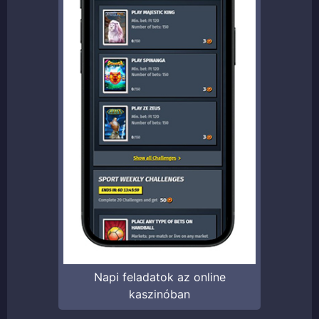
Napi feladatok az online
kaszinóban