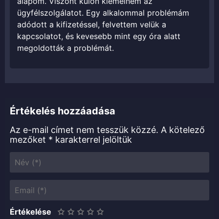
alapom. Viszont külön kiemelném az
ügyfélszolgálatot. Egy alkalommal problémám
adódott a kifizetéssel, felvettem velük a
kapcsolatot, és kevesebb mint egy óra alatt
megoldották a problémát.
Értékelés hozzáadása
Az e-mail címet nem tesszük közzé.
A kötelező
mezőket
*
karakterrel jelöltük
Értékelése