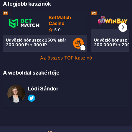
A legjobb kaszinók
#1
#2
BetMatch
Casino
5.0
Üdvöz
lő bónuszok
250% akár
Üdvöz
lő bónusz
10
200 000 Ft + 300 IP
200 000 Ft + 200 
Az összes TOP kaszinó
A weboldal szakértője
Lódi Sándor