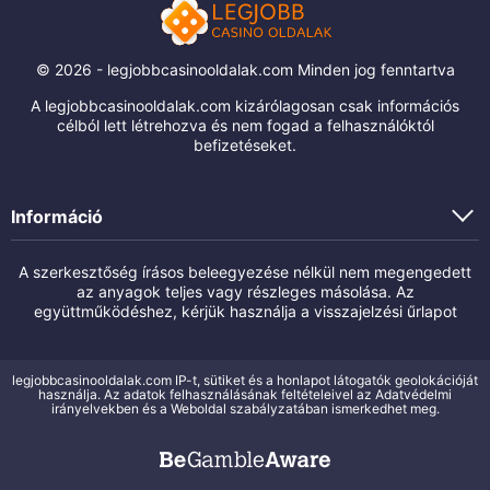
© 2026 - legjobbcasinooldalak.com Minden jog fenntartva
A legjobbcasinooldalak.com kizárólagosan csak információs
célból lett létrehozva és nem fogad a felhasználóktól
befizetéseket.
Információ
A szerkesztőség írásos beleegyezése nélkül nem megengedett
az anyagok teljes vagy részleges másolása. Az
együttműködéshez, kérjük használja a visszajelzési űrlapot
legjobbcasinooldalak.com IP-t, sütiket és a honlapot látogatók geolokációját
használja. Az adatok felhasználásának feltételeivel az Adatvédelmi
irányelvekben és a Weboldal szabályzatában ismerkedhet meg.