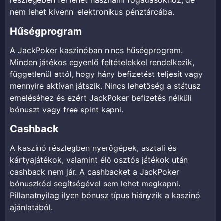
nem lehet kivenni elektronikus pénztárcába.
Hűségprogram
A JackPoker kaszinóban nincs hűségprogram.
Minden játékos egyenlő feltételekkel rendelkezik,
függetlenül attól, hogy hány befizetést teljesít vagy
mennyire aktívan játszik. Nincs lehetőség a státusz
emeléséhez és ezért JackPoker befizetés nélküli
bónuszt vagy free spint kapni.
Cashback
A kaszinó részlegben nyerőgépek, asztali és
kártyajátékok, valamint élő osztós játékok után
cashback nem jár. A cashbacket a JackPoker
bónuszkód segítségével sem lehet megkapni.
Pillanatnyilag ilyen bónusz típus hiányzik a kaszinó
ajánlatából.