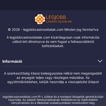
© 2026 - legjobbcasinooldalak.com Minden jog fenntartva
A legjobbcasinooldalak.com kizárólagosan csak információs
célból lett létrehozva és nem fogad a felhasználóktól
befizetéseket.
Információ
A szerkesztőség írásos beleegyezése nélkül nem megengedett
az anyagok teljes vagy részleges másolása. Az
együttműködéshez, kérjük használja a visszajelzési űrlapot
legjobbcasinooldalak.com IP-t, sütiket és a honlapot látogatók geolokációját
használja. Az adatok felhasználásának feltételeivel az Adatvédelmi
irányelvekben és a Weboldal szabályzatában ismerkedhet meg.