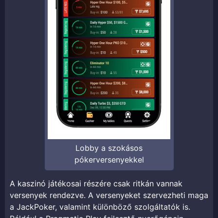
Lobby a szokásos
pókerversenyekkel
A kaszinó játékosai részére csak ritkán vannak
versenyek rendezve. A versenyeket szervezheti maga
a JackPoker, valamint különböző szolgáltatók is.