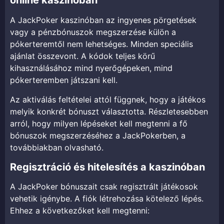
A JackPoker kaszinóban az ingyenes pörgetések
vagy a pénzbónuszok megszerzése külön a
pókerteremtől nem lehetséges. Minden speciális
ajánlat összevont. A kódok teljes körű
kihasználásához mind nyerőgépeken, mind
pókerteremben játszani kell.
Az aktiválás feltételei attól függnek, hogy a játékos
melyik konkrét bónuszt választotta. Részletesebben
arról, hogy milyen lépéseket kell megtenni a fő
bónuszok megszerzéséhez a JackPokerben, a
továbbiakban olvasható.
Regisztráció és hitelesítés a kaszinóban
A JackPoker bónuszait csak regisztrált játékosok
vehetik igénybe. A fiók létrehozása kötelező lépés.
Ehhez a következőket kell megtenni: