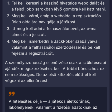
Fel kell keresni a kaszinó hivatalos weboldalát és
a felső jobb sarokban lévő gombra kell kattintani.
Meg kell várni, amíg a weboldal a regisztrációs
űrlap oldalára navigálja a játékost.
Itt meg kell adni a felhasználónevet, az e-mail
címet és a jelszót.
Meg kell ismerkedni a JackPoker szabályaival,
valamint a felhasználói szerződéssel és be kell
fejezni a regisztrációt.
A személyazonosság ellenőrzése csak a születésnapi
ajándék megszerzéséhez kell. A többi bónuszhoz ez
nem szükséges. De az első kifizetés előtt el kell
végezni az ellenőrzést.
A hitelesítés célja — a játékos életkorának,
lakóhelyének, valamint a fizetési adatoknak az