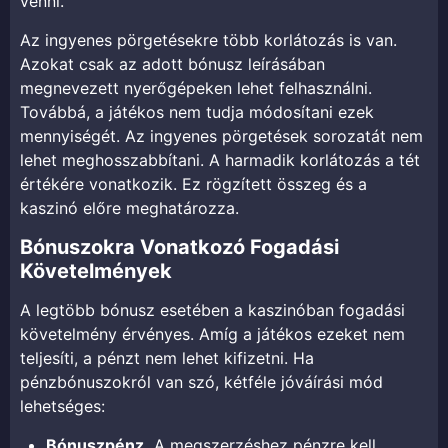
venni.
Az ingyenes pörgetésekre több korlátozás is van.
Azokat csak az adott bónusz leírásában
megnevezett nyerőgépeken lehet felhasználni.
Továbbá, a játékos nem tudja módosítani ezek
mennyiségét. Az ingyenes pörgetések sorozatát nem
lehet meghosszabbítani. A harmadik korlátozás a tét
értékére vonatkozik. Ez rögzített összeg és a
kaszinó előre meghatározza.
Bónuszokra Vonatkozó Fogadási
Követelmények
A legtöbb bónusz esetében a kaszinóban fogadási
követelmény érvényes. Amíg a játékos ezeket nem
teljesíti, a pénzt nem lehet kifizetni. Ha
pénzbónuszokról van szó, kétféle jóváírási mód
lehetséges:
Bónuszpénz.
A megszerzéshez pénzre kell