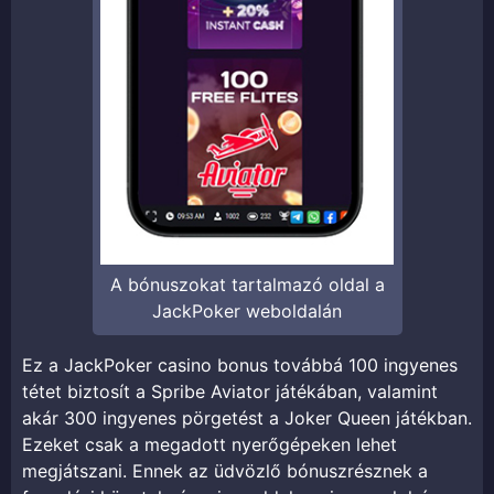
A bónuszokat tartalmazó oldal a
JackPoker weboldalán
Ez a JackPoker casino bonus továbbá 100 ingyenes
tétet biztosít a Spribe Aviator játékában, valamint
akár 300 ingyenes pörgetést a Joker Queen játékban.
Ezeket csak a megadott nyerőgépeken lehet
megjátszani. Ennek az üdvözlő bónuszrésznek a