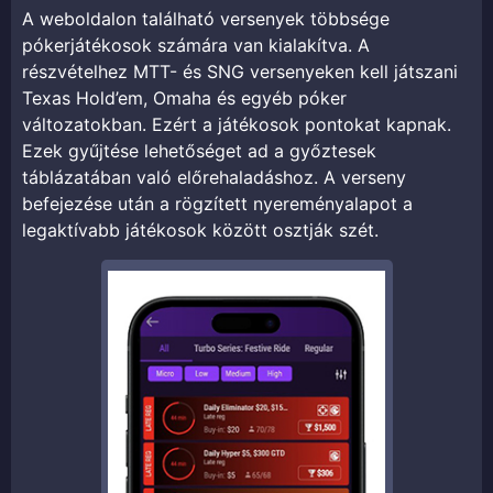
A weboldalon található versenyek többsége
pókerjátékosok számára van kialakítva. A
részvételhez MTT- és SNG versenyeken kell játszani
Texas Hold’em, Omaha és egyéb póker
változatokban. Ezért a játékosok pontokat kapnak.
Ezek gyűjtése lehetőséget ad a győztesek
táblázatában való előrehaladáshoz. A verseny
befejezése után a rögzített nyereményalapot a
legaktívabb játékosok között osztják szét.