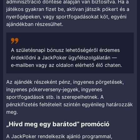
adminisztráció döntése alapján van biztosítva. Ha a
játékos gyakran fizet be, aktívan játszik pókert és a
nyerőgépeken, vagy sportfogadásokat köt, egyéni
ajándékban részesülhet.
A születésnapi bónusz lehetőségéről érdemes
érdeklődni a JackPoker ügyfélszolgálatán —
e‑mailben vagy az oldalon elérhető élő chaten.
Az ajándék részeként pénz, ingyenes pörgetések,
ingyenes pókerverseny‑jegyek, ingyenes
sportfogadások stb. is szerepelhetnek. A
pénzkifizetés feltételeit szintén egyénileg határozzák
meg.
„Hívd meg egy barátod” promóció
A JackPoker rendelkezik ajánló programmal,