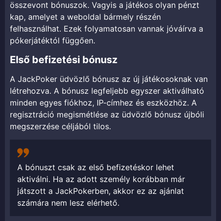
összevont bónuszok. Vagyis a játékos olyan pénzt
kap, amelyet a weboldal bármely részén
felhasználhat. Ezek folyamatosan vannak jóváírva a
pókerjátéktól függően.
Első befizetési bónusz
A JackPoker üdvözlő bónusz az új játékosoknak van
létrehozva. A bónusz legfeljebb egyszer aktiválható
minden egyes fiókhoz, IP-címhez és eszközhöz. A
regisztráció megismétlése az üdvözlő bónusz újbóli
megszerzése céljából tilos.
A bónuszt csak az első befizetéskor lehet
aktiválni. Ha az adott személy korábban már
játszott a JackPokerben, akkor ez az ajánlat
számára nem lesz elérhető.