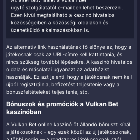
ügyfélszolgálatától e-mailben lehet beszerezni.
Ezen kívül megtalálható a kaszinó hivatalos
közösségeiben a közösségi oldalakon és
üzenetküldő alkalmazásokban is.
Az alternatív link használatának fő előnye az, hogy a
játékosnak csak az URL-címre kell kattintania, és
nincs szükség további lépésekre. A kaszinó hivatalos
oldala és másolatai ugyanazt az adatbázist
használják. Ez azt jelenti, hogy a játékosnak nem kell
újból regisztrálnia, befizetést teljesítenie vagy a
bónuszfeltételeket teljesítenie, stb.
Bónuszok és promóciók a Vulkan Bet
kaszinóban
A Vulkan Bet online kaszinó öt állandó bónuszt kínál
a játékosoknak – egy ezek közül az új játékosoknak,
a többi pedig — a rendszeres játékosoknak szól.