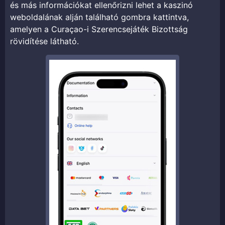
és más információkat ellenőrizni lehet a kaszinó
weboldalának alján található gombra kattintva,
amelyen a Curaçao-i Szerencsejáték Bizottság
rövidítése látható.