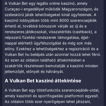
A Vulkan Bet egy legális online kaszinó, amely
Curaçao-i engedéllyel működik Magyarországon, és
széleskörű játék lehetőségeket kínál ügyfeleinek. A
kaszinó lobbyjában több mint 8000 szerencsejáték
érhető el, továbbá bónuszok várják az új és a
rendszeres játékosokat, visszatérítés (cashback), a
népszerű fizetési rendszerek támogatása, éjjel-
nappal elérhető ügyfélszolgálat és még sok más
előny. Ezekhez a lehetőségekhez a regisztráció és a
Vulkan Bet hu belépés után azonnal hozzá lehet férni.
Az ezen az oldalon található áttekintésben a
szakértők részletesen bemutatják a kaszinó minden
jellemzőjét, előnyét és hátrányát.
A Vulkan Bet kaszinó áttekintése
A Vulkan Bet egy többfunkciós szerencsejáték-oldal,
amely kaszinót és sportfogadási platformot egyesít.
Az oldalon több ezer nyerőgépen lehet játszani,