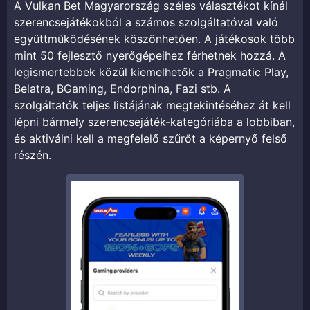
A Vulkan Bet Magyarország széles választékot kínál
szerencsejátékokból a számos szolgáltatóval való
együttműködésének köszönhetően. A játékosok több
mint 50 fejlesztő nyerőgépeihez férhetnek hozzá. A
legismertebbek közül kiemelhetők a Pragmatic Play,
Belatra, BGaming, Endorphina, Fazi stb. A
szolgáltatók teljes listájának megtekintéséhez át kell
lépni bármely szerencsejáték-kategóriába a lobbiban,
és aktiválni kell a megfelelő szűrőt a képernyő felső
részén.