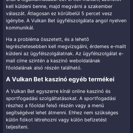
kell küldeni benne, majd megvárni a szakember
válaszát. Átlagosan ez körülbelül 5 percet vesz
igénybe. A Vulkan Bet ügyfélszolgálata angol nyelven
kommunikál.
Ha a probléma összetett, és a lehető
legrészletesebben kell megvizsgálni, érdemes e-mailt
küldeni az ügyfélszolgálatnak. Az ügyfélszolgálat e-
mail címe szintén a kaszinó weboldalának
főoldalának alsó részén található.
A Vulkan Bet kaszinó egyéb termékei
A Vulkan Bet egyszerre kínál online kaszinó és
sportfogadási szolgáltatásokat. A sportfogadási
részhez a főoldal felső részén vagy a menü
segítségével lehet átmenni. Ehhez nem szükséges
külön fiókot létrehozni vagy külön befizetést
teljesíteni.