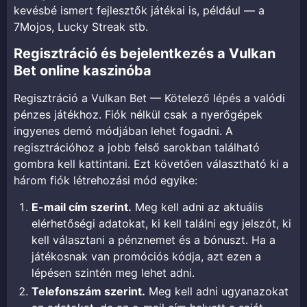
kevésbé ismert fejlesztők játékai is, például — a
7Mojos, Lucky Streak stb.
Regisztráció és bejelentkezés a Vulkan
Bet online kaszinóba
Regisztráció a Vulkan Bet — Kötelező lépés a valódi
pénzes játékhoz. Fiók nélkül csak a nyerőgépek
ingyenes demó módjában lehet fogadni. A
regisztrációhoz a jobb felső sarokban található
gombra kell kattintani. Ezt követően választható ki a
három fiók létrehozási mód egyike:
E-mail cím szerint.
Meg kell adni az aktuális
elérhetőségi adatokat, ki kell találni egy jelszót, ki
kell választani a pénznemet és a bónuszt. Ha a
játékosnak van promóciós kódja, azt ezen a
lépésen szintén meg lehet adni.
Telefonszám szerint.
Meg kell adni ugyanazokat