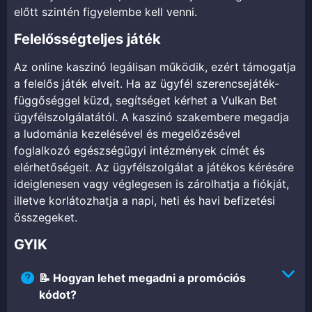
előtt szintén figyelembe kell venni.
Felelősségteljes játék
Az online kaszinó legálisan működik, ezért támogatja
a felelős játék elveit. Ha az ügyfél szerencsejáték-
függőséggel küzd, segítséget kérhet a Vulkan Bet
ügyfélszolgálatától. A kaszinó szakembere megadja
a ludománia kezelésével és megelőzésével
foglalkozó egészségügyi intézmények címét és
elérhetőségeit. Az ügyfélszolgálat a játékos kérésére
ideiglenesen vagy véglegesen is zárolhatja a fiókját,
illetve korlátozhatja a napi, heti és havi befizetési
összegeket.
GYIK
📝 Hogyan lehet megadni a promóciós
kódot?