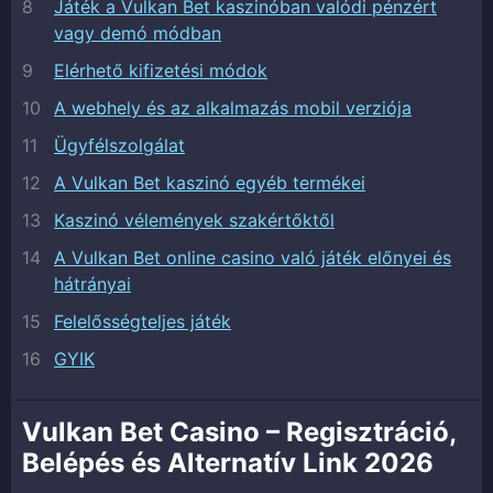
Játék a Vulkan Bet kaszinóban valódi pénzért
vagy demó módban
Elérhető kifizetési módok
A webhely és az alkalmazás mobil verziója
Ügyfélszolgálat
A Vulkan Bet kaszinó egyéb termékei
Kaszinó vélemények szakértőktől
A Vulkan Bet online casino való játék előnyei és
hátrányai
Felelősségteljes játék
GYIK
Vulkan Bet Casino – Regisztráció,
Belépés és Alternatív Link 2026