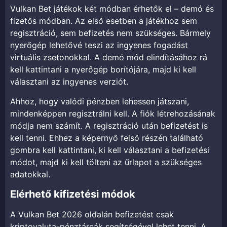
Vulkan Bet játékok két módban érhetők el – demó és
fizetős módban. Az első esetben a játékhoz sem
regisztráció, sem befizetés nem szükséges. Bármely
nyerőgép lehetővé teszi az ingyenes fogadást
virtuális zsetonokkal. A demó mód elindításához rá
kell kattintani a nyerőgép borítójára, majd ki kell
választani az ingyenes verziót.
Ahhoz, hogy valódi pénzben lehessen játszani,
mindenképpen regisztrálni kell. A fiók létrehozásának
módja nem számít. A regisztráció után befizetést is
kell tenni. Ehhez a képernyő felső részén található
gombra kell kattintani, ki kell választani a befizetési
módot, majd ki kell tölteni az űrlapot a szükséges
adatokkal.
Elérhető kifizetési módok
A Vulkan Bet 2026 oldalán befizetést csak
kriptovaluta-pénztárcák segítségével lehet tenni. A