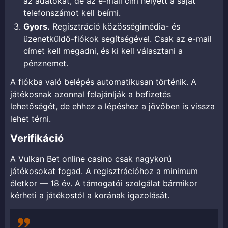
az adatokat, de az e-mail cím helyett a saját
telefonszámot kell beírni.
Gyors.
Regisztráció közösségimédia- és
üzenetküldő-fiókok segítségével. Csak az e-mail
címet kell megadni, és ki kell választani a
pénznemet.
A fiókba való belépés automatikusan történik. A
játékosnak azonnal felajánlják a befizetés
lehetőségét, de ehhez a lépéshez a jövőben is vissza
lehet térni.
Verifikáció
A Vulkan Bet online casino csak nagykorú
játékosokat fogad. A regisztrációhoz a minimum
életkor — 18 év. A támogatói szolgálat bármikor
kérheti a játékostól a korának igazolását.