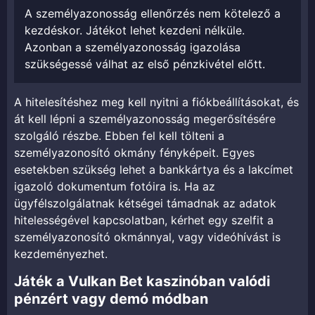
A személyazonosság ellenőrzés nem kötelező a
kezdéskor. Játékot lehet kezdeni nélküle.
Azonban a személyazonosság igazolása
szükségessé válhat az első pénzkivétel előtt.
A hitelesítéshez meg kell nyitni a fiókbeállításokat, és
át kell lépni a személyazonosság megerősítésére
szolgáló részbe. Ebben fel kell tölteni a
személyazonosító okmány fényképeit. Egyes
esetekben szükség lehet a bankkártya és a lakcímet
igazoló dokumentum fotóira is. Ha az
ügyfélszolgálatnak kétségei támadnak az adatok
hitelességével kapcsolatban, kérhet egy szelfit a
személyazonosító okmánnyal, vagy videóhívást is
kezdeményezhet.
Játék a Vulkan Bet kaszinóban valódi
pénzért vagy demó módban