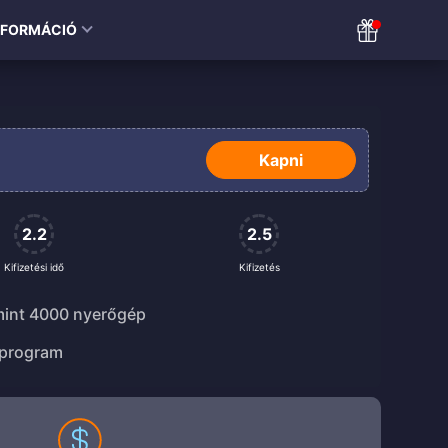
NFORMÁCIÓ
Kapni
2.2
2.5
Kifizetési idő
Kifizetés
mint 4000 nyerőgép
gprogram