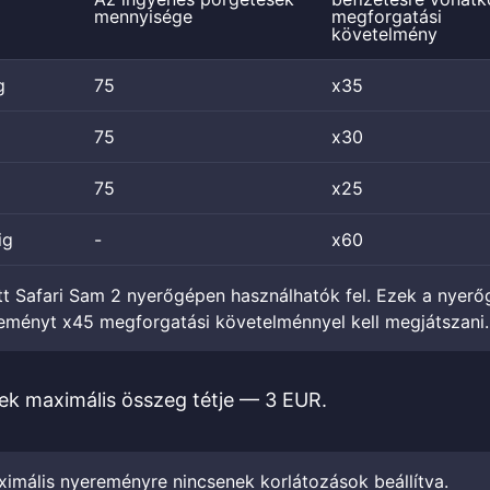
mennyisége
megforgatási
követelmény
g
75
x35
75
x30
75
x25
ig
-
x60
ett Safari Sam 2 nyerőgépen használhatók fel. Ezek a nyer
reményt x45 megforgatási követelménnyel kell megjátszani.
k maximális összeg tétje — 3 EUR.
mális nyereményre nincsenek korlátozások beállítva.