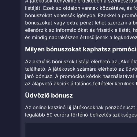
A játékosok kényelme érdekében a szerkesztősé
listáját. Ezek az oldalon vannak közzétéve, és 
bónuszokat vehessék igénybe. Ezekkel a promóc
bónuszokat vagy extra pénzt lehet szerezni a b
ellenőrzik az információkat és frissítik a listá
és mindig naprakészen értesüljenek a legkedvez
Milyen bónuszokat kaphatsz promóci
Az aktuális bónuszok listája elérhető az „Akciók
található. A játékosok számára elérhető az üdvö
járó bónusz. A promóciós kódok használatával 
az alapvető akciók általános feltételei kerülnek 
Üdvözlő bónusz
Az online kaszinó új játékosoknak pénzbónuszt 
legalább 50 euróra történő befizetés szükséges.