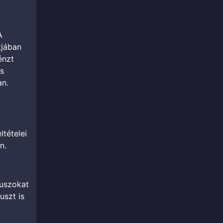
A
tjában
énzt
es
an.
tételei
n.
nuszokat
uszt is