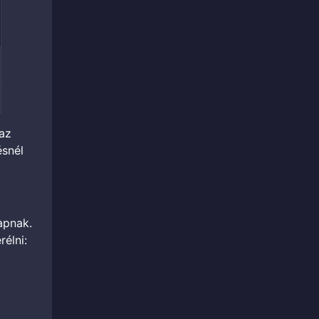
az
ésnél
apnak.
élni: