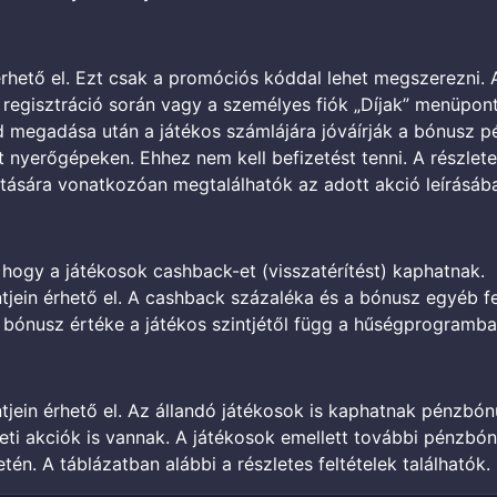
hető el. Ezt csak a promóciós kóddal lehet megszerezni. 
a regisztráció során vagy a személyes fiók „Díjak” menüpon
d megadása után a játékos számlájára jóváírják a bónusz p
nyerőgépeken. Ehhez nem kell befizetést tenni. A részlet
tására vonatkozóan megtalálhatók az adott akció leírásáb
hogy a játékosok cashback-et (visszatérítést) kaphatnak.
ein érhető el. A cashback százaléka és a bónusz egyéb fel
bónusz értéke a játékos szintjétől függ a hűségprogramba
jein érhető el. Az állandó játékosok is kaphatnak pénzbó
heti akciók is vannak. A játékosok emellett további pénzbón
én. A táblázatban alábbi a részletes feltételek találhatók.