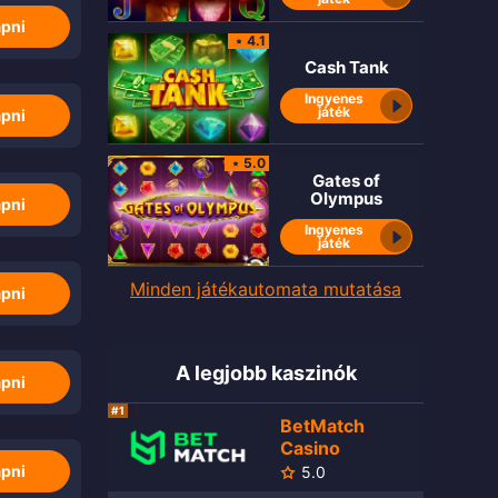
pni
4.1
Cash Tank
Ingyenes
játék
pni
5.0
Gates of
Olympus
pni
Ingyenes
játék
Minden játékautomata mutatása
pni
A legjobb kaszinók
pni
#1
BetMatch
Casino
pni
5.0