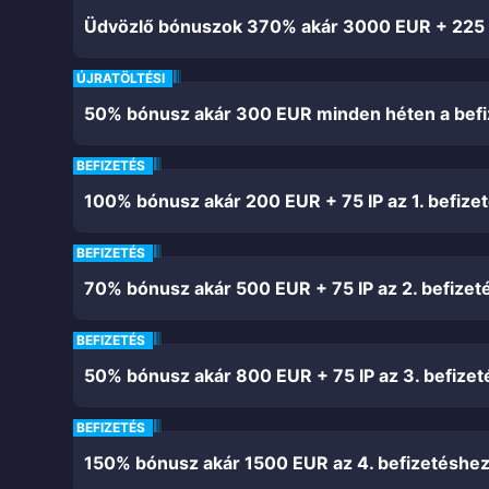
Üdvözlő bónuszok 370% akár 3000 EUR + 225 
ÚJRATÖLTÉSI
50% bónusz akár 300 EUR minden héten a befi
BEFIZETÉS
100% bónusz akár 200 EUR + 75 IP az 1. befize
BEFIZETÉS
70% bónusz akár 500 EUR + 75 IP az 2. befizet
BEFIZETÉS
50% bónusz akár 800 EUR + 75 IP az 3. befize
BEFIZETÉS
150% bónusz akár 1500 EUR az 4. befizetéshe