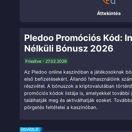
Áttekintés
Pledoo Promóciós Kód: I
Nélküli Bónusz 2026
Frissítve - 27.02.2026
Az Pledoo online kaszinóban a játékosoknak bó
első befizetésekért. Állandó felhasználóink sz
részvétel. A bónuszok a kriptovalutában történ
promóciós kódok listája is, amelyekkel további
találhatják meg és aktiválhatják ezeket. Tovább
pörgetés feltételei a kaszinóban.
ÜDVÖZLŐ