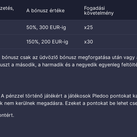
izetés,
Fogadási
A bónusz értéke
követelmény
50%, 300 EUR-ig
x25
150%, 200 EUR-ig
x30
 bónusz csak az üdvözlő bónusz megforgatása után vagy 
ónuszt a második, a harmadik és a negyedik egyenleg feltölt
 A pénzzel történő játékért a játékosok Pledoo pontokat k
 nem kerülnek megadásra. Ezeket a pontokat be lehet cser
ntért.