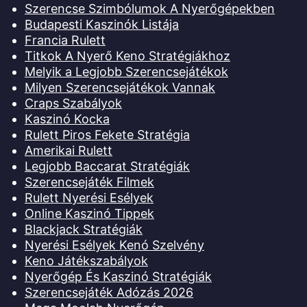
Szerencse Szimbólumok A Nyerőgépekben
Budapesti Kaszinók Listája
Francia Rulett
Titkok A Nyerő Keno Stratégiákhoz
Melyik a Legjobb Szerencsejátékok
Milyen Szerencsejátékok Vannak
Craps Szabályok
Kaszinó Kocka
Rulett Piros Fekete Stratégia
Amerikai Rulett
Legjobb Baccarat Stratégiák
Szerencsejáték Filmek
Rulett Nyerési Esélyek
Online Kaszinó Tippek
Blackjack Stratégiák
Nyerési Esélyek Kenó Szelvény
Keno Játékszabályok
Nyerőgép És Kaszinó Stratégiák
Szerencsejáték Adózás 2026