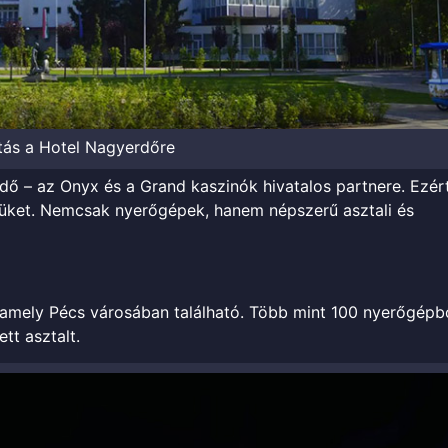
tás a Hotel Nagyerdőre
dő – az Onyx és a Grand kaszinók hivatalos partnere. Ezért 
dejüket. Nemcsak nyerőgépek, hanem népszerű asztali és
mely Pécs városában található. Több mint 100 nyerőgépbő
tt asztalt.