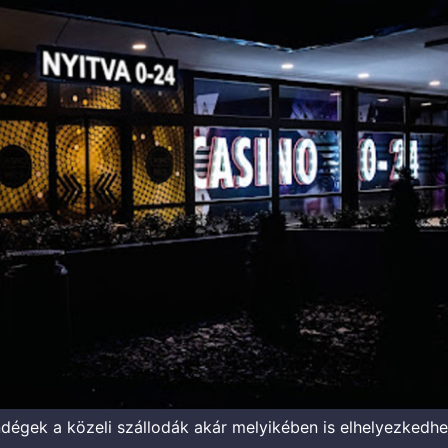
endégek a közeli szállodák akár melyikében is elhelyezkedh