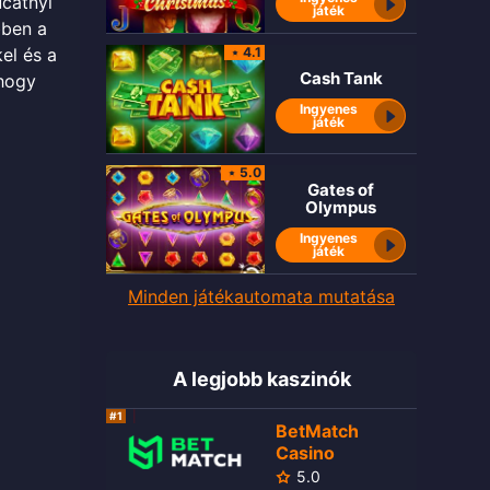
ucatnyi
játék
bben a
el és a
4.1
Cash Tank
 hogy
Ingyenes
játék
5.0
Gates of
Olympus
Ingyenes
játék
Minden játékautomata mutatása
A legjobb kaszinók
#1
BetMatch
Casino
5.0