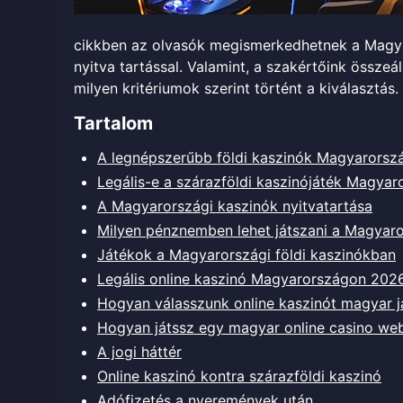
cikkben az olvasók megismerkedhetnek a Magyar
nyitva tartással. Valamint, a szakértőink összeá
milyen kritériumok szerint történt a kiválasztás.
Tartalom
A legnépszerűbb földi kaszinók Magyarorsz
Legális-e a szárazföldi kaszinójáték Magya
A Magyarországi kaszinók nyitvatartása
Milyen pénznemben lehet játszani a Magyar
Játékok a Magyarországi földi kaszinókban
Legális online kaszinó Magyarországon 202
Hogyan válasszunk online kaszinót magyar 
Hogyan játssz egy magyar online casino we
A jogi háttér
Online kaszinó kontra szárazföldi kaszinó
Adófizetés a nyeremények után