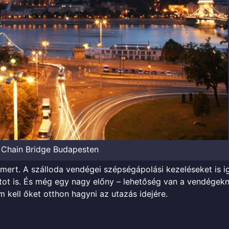
l Chain Bridge Budapesten
smert. A szálloda vendégei szépségápolási kezeléseket is 
ot is. És még egy nagy előny – lehetőség van a vendégek
m kell őket otthon hagyni az utazás idejére.