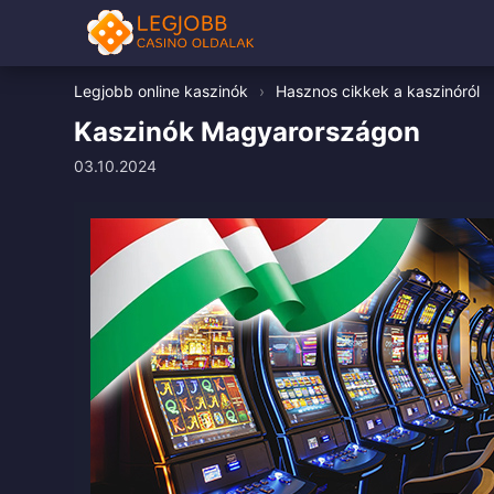
Legjobb online kaszinók
›
Hasznos cikkek a kaszinóról
Kaszinók Magyarországon
03.10.2024