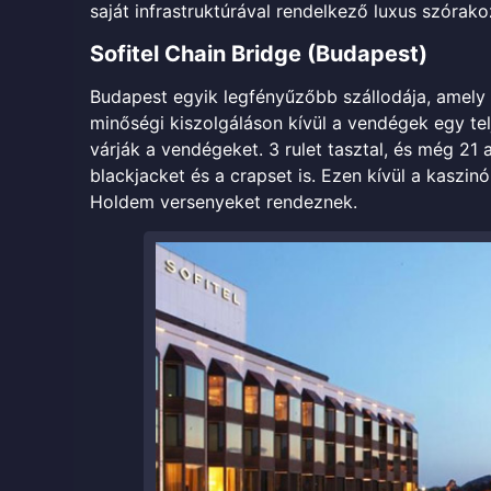
saját infrastruktúrával rendelkező luxus szóra
Sofitel Chain Bridge (Budapest)
Budapest egyik legfényűzőbb szállodája, amely 
minőségi kiszolgáláson kívül a vendégek egy telj
várják a vendégeket. 3 rulet tasztal, és még 21
blackjacket és a crapset is. Ezen kívül a kaszin
Holdem versenyeket rendeznek.