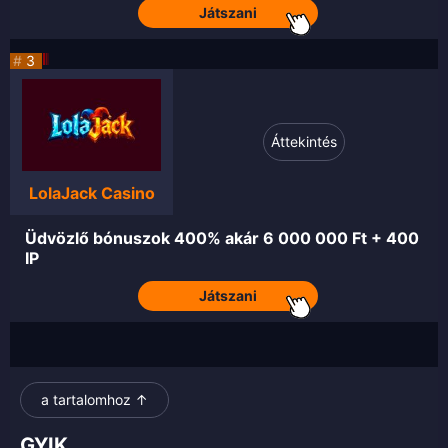
Játszani
#
3
Áttekintés
LolaJack Casino
Üdvözlő bónuszok 400% akár 6 000 000 Ft + 400
IP
Játszani
a tartalomhoz ↑
GYIK