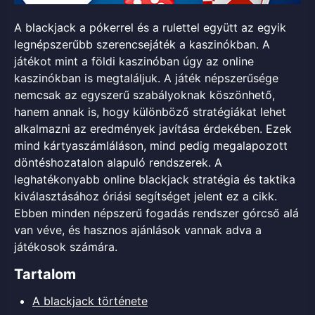
A blackjack a pókerrel és a rulettel együtt az egyik
legnépszerűbb szerencsejáték a kaszinókban. A
játékot mint a földi kaszinóban úgy az online
kaszinókban is megtaláljuk. A játék népszerűsége
nemcsak az egyszerű szabályoknak köszönhető,
hanem annak is, hogy különböző stratégiákat lehet
alkalmazni az eredmények javítása érdekében. Ezek
mind kártyaszámláláson, mind pedig megalapozott
döntéshozatalon alapuló rendszerek. A
leghatékonyabb online blackjack stratégia és taktika
kiválasztásához óriási segítséget jelent ez a cikk.
Ebben minden népszerű fogadás rendszer górcső alá
van véve, és hasznos ajánlások vannak adva a
játékosok számára.
Tartalom
A blackjack története