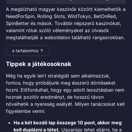
A megbízható magyar kaszinók között kiemelhetők a
NeedForSpin, Rolling Slots, WildTokyo, BetOnRed,
SpinBetter és mások. További népszerű kaszinókat,
valamint róluk szóló véleményeket az olvasók
megtalálhatják a weboldalon található rangsorokban.
a tartalomhoz ↑
Tippek a játékosoknak
Még ha egyik leírt stratégiát sem alkalmazzuk,
fontos, hogy próbáljunk meg ésszerű döntéseket
hozni. Előfordulhat, hogy egy adott leosztásban nem
hoznak pozitív eredményt, de hosszú távon
növelhetik a nyereség esélyét. Milyen tanácsokat kell
figyelembe venni:
Ha a két kezdő lap összege 10 pont, akkor meg
kell duplázni a tétet.
Ugyanígy lehet eljárni, ha a