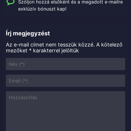
Szóljon hozzá elsőként és a megadott e-mailre
exklúzív bónuszt kap!
Írj megjegyzést
Az e-mail címet nem tesszük közzé.
A kötelező
mezőket
*
karakterrel jelöltük