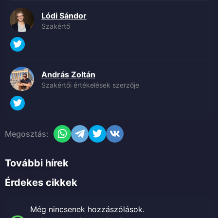
Lódi Sándor
Szakértő
András Zoltán
Szakértői értékelések szerzője
Megosztás:
További hírek
Érdekes cikkek
Még nincsenek hozzászólások.