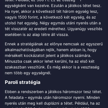
egységként van kezelve. Ezután a játékos tétet tesz.
Ha nyer, akkor a következő tét három egység lesz,
vagyis 1500 forint, a következő két egység, és az
utolsó hat egység. Négy egymás utáni nyerés után a
tét visszatér az eredeti mérethez. Ugyanúgy veszítés
esetében is az alap tétre áll vissza.
Ennek a stratégiának az előnye nemcsak az egyszerű
alkalmazhatóságában rejlik, hanem abban is, hogy
mérsékelt kockázatot jelent a játékos számára.
Mínuszba csak akkor lehet kerülni, ha az első két
szakaszban veszítünk. És még ekkor is a veszteség
nem több egy egységnél.
Paroli stratégia
Ebben a rendszerben a játékos háromszor tesz tétet.
A feladata – egymás után háromszor nyerni. Minden
nyerés után meg kell duplázni a tétet. Például, ha az