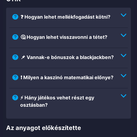
❓ Hogyan lehet mellékfogadást kötni?
🤔 Hogyan lehet visszavonni a tétet?
📌 Vannak-e bónuszok a blackjackben?
❗ Milyen a kaszinó matematikai előnye?
⚡ Hány játékos vehet részt egy
osztásban?
Az anyagot előkészítette