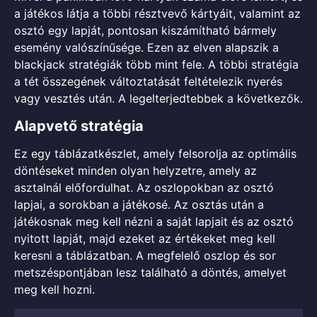
a játékos látja a többi résztvevő kártyáit, valamint az
osztó egy lapját, pontosan kiszámítható bármely
esemény valószínűsége. Ezen az elven alapszik a
blackjack stratégiák több mint fele. A többi stratégia
a tét összegének változtatását feltételezik nyerés
vagy vesztés után. A legelterjedtebbek a következők.
Alapvető stratégia
Ez egy táblázatkészlet, amely felsorolja az optimális
döntéseket minden olyan helyzetre, amely az
asztalnál előfordulhat. Az oszlopokban az osztó
lapjai, a sorokban a játékosé. Az osztás után a
játékosnak meg kell nézni a saját lapjait és az osztó
nyitott lapját, majd ezeket az értékeket meg kell
keresni a táblázatban. A megfelelő oszlop és sor
metszéspontjában lesz található a döntés, amelyet
meg kell hozni.