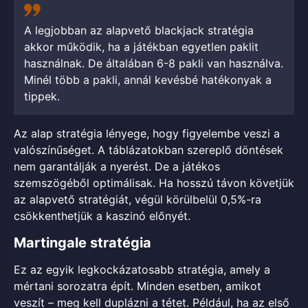
A legjobban az alapvető blackjack stratégia
akkor működik, ha a játékban egyetlen paklit
használnak. De általában 6-8 pakli van használva.
Minél több a pakli, annál kevésbé hatékonyak a
tippek.
Az alap stratégia lényege, hogy figyelembe veszi a
valószínűséget. A táblázatokban szereplő döntések
nem garantálják a nyerést. De a játékos
szemszögéből optimálisak. Ha hosszú távon követjük
az alapvető stratégiát, végül körülbelül 0,5%-ra
csökkenthetjük a kaszinó előnyét.
Martingale stratégia
Ez az egyik legkockázatosabb stratégia, amely a
mértani sorozatra épít. Minden esetben, amikot
veszít – meg kell duplázni a tétet. Például, ha az első