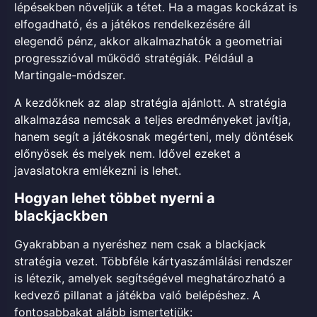
lépésekben növeljük a tétet. Ha a magas kockázat is
elfogadható, és a játékos rendelkezésére áll
elegendő pénz, akkor alkalmazhatók a geometriai
progresszióval működő stratégiák. Például a
Martingale-módszer.
A kezdőknek az alap stratégia ajánlott. A stratégia
alkalmazása nemcsak a teljes eredményeket javítja,
hanem segít a játékosnak megérteni, mely döntések
előnyösek és melyek nem. Idővel ezeket a
javaslatokra emlékezni is lehet.
Hogyan lehet többet nyerni a
blackjackben
Gyakrabban a nyeréshez nem csak a blackjack
stratégia vezet. Többféle kártyaszámlálási rendszer
is létezik, amelyek segítségével meghatározható a
kedvező pillanat a játékba való belépéshez. A
fontosabbakat alább ismertetjük: