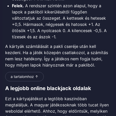
Felek.
A rendszer szintén azon alapul, hogy a
lapok a pakliból kikerülésétől függően
változtatjuk az összeget. A kettesek és hetesek
+0,5. Hármasok, négyesek és hatosok +1. Az
ötösök +1,5. A nyolcasok 0. A kilencesek -0,5. A
tízesek és az ászok -1.
A kártyák számlálását a pakli cseréje után kell
kezdeni. Ha a játék közepén csatlakozol, a számítás
nem lesz hatékony. Így a játékos nem fogja tudni,
hogy milyen lapok hiányoznak már a pakliból.
a tartalomhoz ↑
A legjobb online blackjack oldalak
Ezt a kártyajátékot a legtöbb kaszinóban
megtaláljuk. A magyar játékosoknak több tucat ilyen
weboldal elérhető. Ahhoz, hogy eldöntsük, melyiken