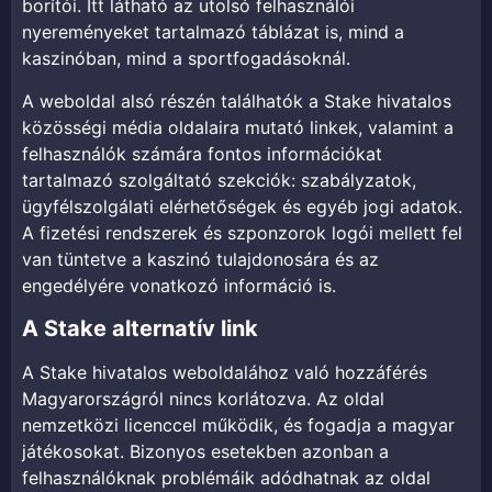
borítói. Itt látható az utolsó felhasználói
nyereményeket tartalmazó táblázat is, mind a
kaszinóban, mind a sportfogadásoknál.
A weboldal alsó részén találhatók a Stake hivatalos
közösségi média oldalaira mutató linkek, valamint a
felhasználók számára fontos információkat
tartalmazó szolgáltató szekciók: szabályzatok,
ügyfélszolgálati elérhetőségek és egyéb jogi adatok.
A fizetési rendszerek és szponzorok logói mellett fel
van tüntetve a kaszinó tulajdonosára és az
engedélyére vonatkozó információ is.
A Stake alternatív link
A Stake hivatalos weboldalához való hozzáférés
Magyarországról nincs korlátozva. Az oldal
nemzetközi licenccel működik, és fogadja a magyar
játékosokat. Bizonyos esetekben azonban a
felhasználóknak problémáik adódhatnak az oldal