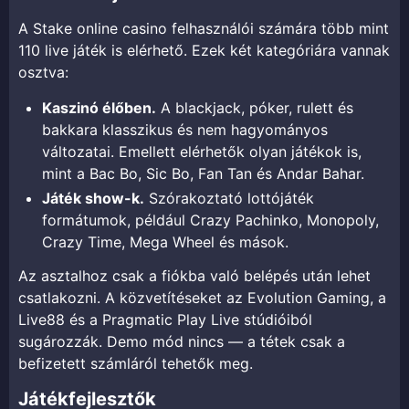
A Stake online casino felhasználói számára több mint
110 live játék is elérhető. Ezek két kategóriára vannak
osztva:
Kaszinó élőben.
A blackjack, póker, rulett és
bakkara klasszikus és nem hagyományos
változatai. Emellett elérhetők olyan játékok is,
mint a Bac Bo, Sic Bo, Fan Tan és Andar Bahar.
Játék show-k.
Szórakoztató lottójáték
formátumok, például Crazy Pachinko, Monopoly,
Crazy Time, Mega Wheel és mások.
Az asztalhoz csak a fiókba való belépés után lehet
csatlakozni. A közvetítéseket az Evolution Gaming, a
Live88 és a Pragmatic Play Live stúdióiból
sugározzák. Demo mód nincs — a tétek csak a
befizetett számláról tehetők meg.
Játékfejlesztők