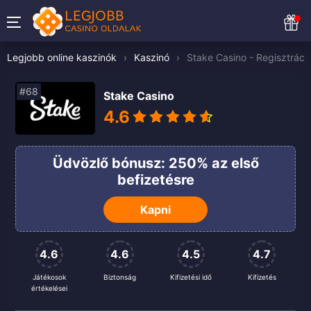
Legjobb online kaszinók
›
Kaszinó
›
Stake Casino - Regisztráció
Stake Casino
4.6
Üdvözlő bónusz: 250% az első
befizetésre
Kapni
4.6
4.6
4.5
4.7
Játékosok
Biztonság
Kifizetési idő
Kifizetés
értékelései