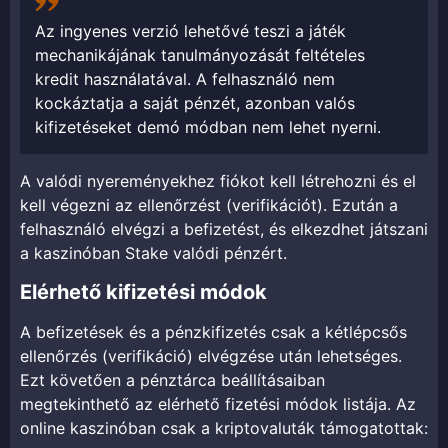
Az ingyenes verzió lehetővé teszi a játék
mechanikájának tanulmányozását feltételes
kredit használatával. A felhasználó nem
kockáztatja a saját pénzét, azonban valós
kifizetéseket demó módban nem lehet nyerni.
A valódi nyereményekhez fiókot kell létrehozni és el
kell végezni az ellenőrzést (verifikációt). Ezután a
felhasználó elvégzi a befizetést, és elkezdhet játszani
a kaszinóban Stake valódi pénzért.
Elérhető kifizetési módok
A befizetések és a pénzkifizetés csak a kétlépcsős
ellenőrzés (verifikáció) elvégzése után lehetséges.
Ezt követően a pénztárca beállításaiban
megtekinthető az elérhető fizetési módok listája. Az
online kaszinóban csak a kriptovaluták támogatottak: