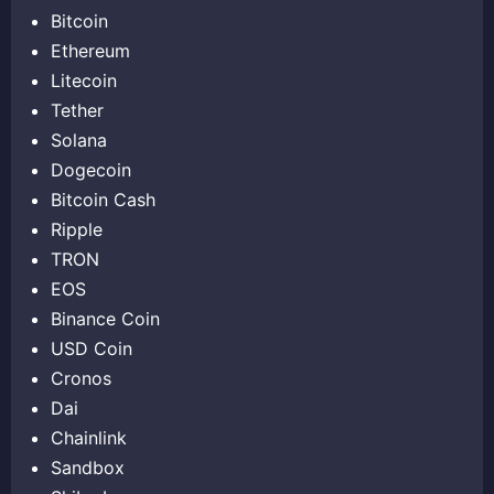
Bitcoin
Ethereum
Litecoin
Tether
Solana
Dogecoin
Bitcoin Cash
Ripple
TRON
EOS
Binance Coin
USD Coin
Cronos
Dai
Chainlink
Sandbox