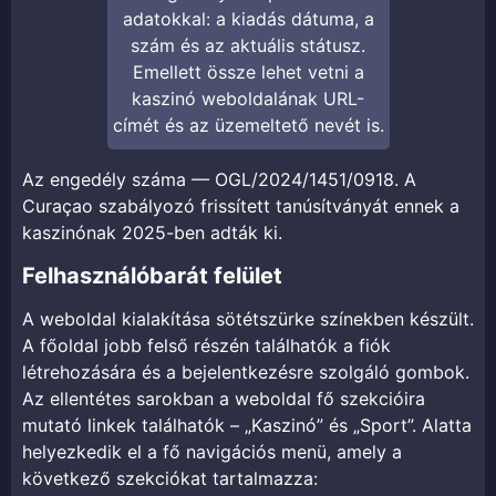
adatokkal: a kiadás dátuma, a
szám és az aktuális státusz.
Emellett össze lehet vetni a
kaszinó weboldalának URL-
címét és az üzemeltető nevét is.
Az engedély száma — OGL/2024/1451/0918. A
Curaçao szabályozó frissített tanúsítványát ennek a
kaszinónak 2025-ben adták ki.
Felhasználóbarát felület
A weboldal kialakítása sötétszürke színekben készült.
A főoldal jobb felső részén találhatók a fiók
létrehozására és a bejelentkezésre szolgáló gombok.
Az ellentétes sarokban a weboldal fő szekcióira
mutató linkek találhatók – „Kaszinó” és „Sport”. Alatta
helyezkedik el a fő navigációs menü, amely a
következő szekciókat tartalmazza: