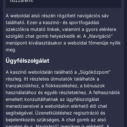
hozzáférni.
A weboldal alsó részén rögzített navigációs sáv
található. Ezen a kaszinó- és sportfogadási
szekciókra mutató linkek, valamint a gyors elérésre
szolgáló chat gomb helyezkedik el. A „Navigáció”
menüpont kiválasztásakor a weboldal főmenüje nyílik
meg.
Ügyfélszolgálat
A kaszinó weboldalán található a „Súgóközpont”
részleg. Itt részletes útmutatók találhatók a
tranzakciókhoz, a fiókkezeléshez, a bónuszok
használatához és egyéb részletekhez. A felhasználók
emellett konzultálhatnak az ügyfélszolgálat
menedzsereivel a weboldalon elérhető élő chat
segítségével. Üzenetküldéshez regisztráció és
bejelentkezés szükséges. A chat gomb az alsó
panelen és a „Navigáció” menüben is elérhető. A