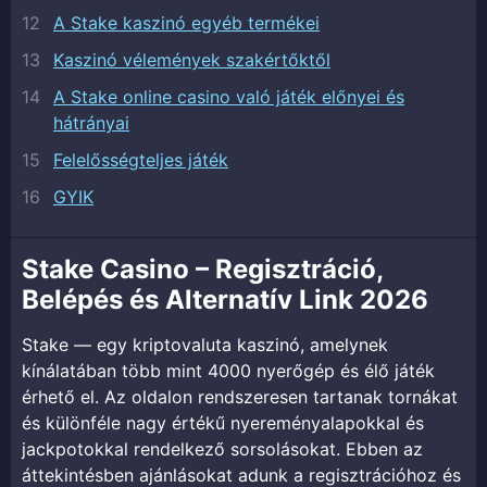
A Stake kaszinó egyéb termékei
Kaszinó vélemények szakértőktől
A Stake online casino való játék előnyei és
hátrányai
Felelősségteljes játék
GYIK
Stake Casino – Regisztráció,
Belépés és Alternatív Link 2026
Stake — egy kriptovaluta kaszinó, amelynek
kínálatában több mint 4000 nyerőgép és élő játék
érhető el. Az oldalon rendszeresen tartanak tornákat
és különféle nagy értékű nyereményalapokkal és
jackpotokkal rendelkező sorsolásokat. Ebben az
áttekintésben ajánlásokat adunk a regisztrációhoz és