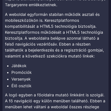
Targaryenre emlékeztetnek.
A weboldal egyformán stabilan működik asztali és
mobileszközökön is. Keresztplatformos
kompatibilitását a HTML5 technológia biztosítja.
Keresztplatformos működését a HTML5 technológia
biztosítja. A weboldalra belépve azonnal látható a
felső navigációs vezérlősáv. Ebben a részben
találhatók a bejelentkezés és a regisztráció gombjai,
valamint a következő szekciókra mutató linkek:
Játékok
Promóciók
Versenyek
Élő osztók
A logó egyben a főoldalra mutató linkként is szolgál.
A fő navigáció egy külön menüben található. Ebben a
menüben lehet váltani a weboldal összes részlege