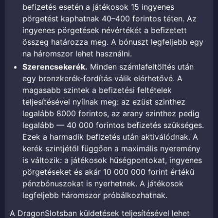
befizetés esetén a játékosok 15 ingyenes
pörgetést kaphatnak 40–400 forintos téten. Az
ingyenes pörgetések névértékét a befizetett
összeg határozza meg. A bónuszt legfeljebb egy
na háromszor lehet használni.
Szerencsekerék.
Minden számlafeltöltés után
egy bronzkerék-fordítás válik elérhetővé. A
magasabb szintek a befizetési feltételek
teljesítésével nyílnak meg: az ezüst szinthez
legalább 8000 forintos, az arany szinthez pedig
legalább — 40 000 forintos befizetés szükséges.
Ezek a harmadik befizetés után aktiválódnak. A
kerék szintjétől függően a maximális nyeremény
is változik: a játékosok hűségpontokat, ingyenes
pörgetéseket és akár 10 000 000 forint értékű
pénzbónuszokat is nyerhetnek. A játékosok
legfeljebb háromszor próbálkozhatnak.
A DragonSlotsban küldetések teljesítésével lehet