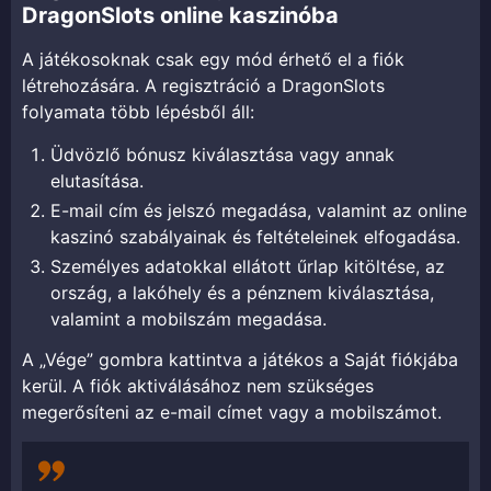
DragonSlots online kaszinóba
A játékosoknak csak egy mód érhető el a fiók
létrehozására. A regisztráció a DragonSlots
folyamata több lépésből áll:
Üdvözlő bónusz kiválasztása vagy annak
elutasítása.
E-mail cím és jelszó megadása, valamint az online
kaszinó szabályainak és feltételeinek elfogadása.
Személyes adatokkal ellátott űrlap kitöltése, az
ország, a lakóhely és a pénznem kiválasztása,
valamint a mobilszám megadása.
A „Vége” gombra kattintva a játékos a Saját fiókjába
kerül. A fiók aktiválásához nem szükséges
megerősíteni az e-mail címet vagy a mobilszámot.