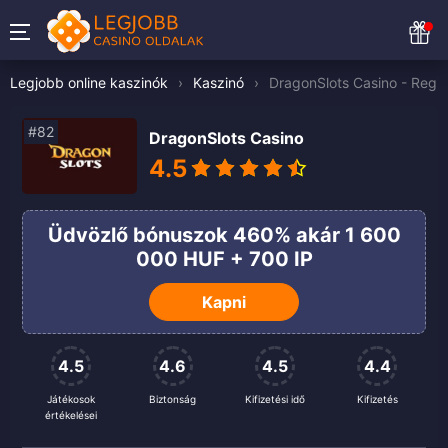
Legjobb online kaszinók
›
Kaszinó
›
DragonSlots Casino - Regisz
DragonSlots Casino
4.5
Üdvözlő bónuszok 460% akár 1 600
000 HUF + 700 IP
Kapni
4.5
4.6
4.5
4.4
Játékosok
Biztonság
Kifizetési idő
Kifizetés
értékelései