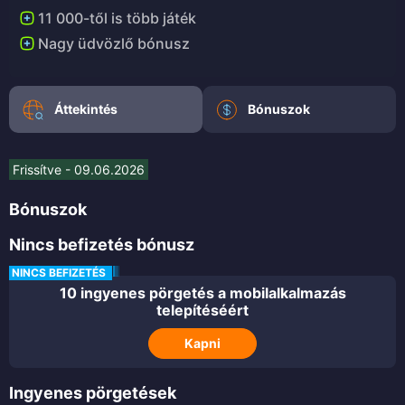
11 000-től is több játék
Nagy üdvözlő bónusz
Áttekintés
Bónuszok
Frissítve - 09.06.2026
Bónuszok
Nincs befizetés bónusz
NINCS BEFIZETÉS
10 ingyenes pörgetés a mobilalkalmazás
telepítéséért
Kapni
Ingyenes pörgetések