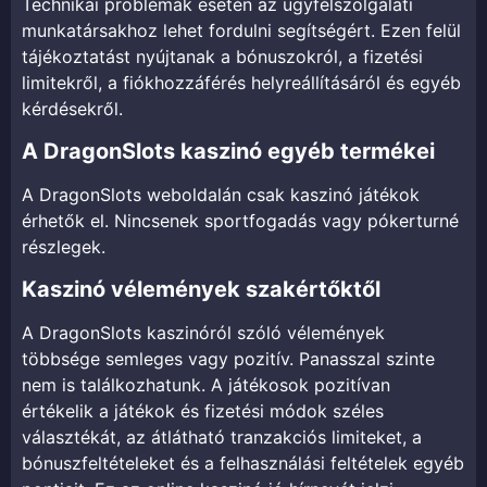
Technikai problémák esetén az ügyfélszolgálati
munkatársakhoz lehet fordulni segítségért. Ezen felül
tájékoztatást nyújtanak a bónuszokról, a fizetési
limitekről, a fiókhozzáférés helyreállításáról és egyéb
kérdésekről.
A DragonSlots kaszinó egyéb termékei
A DragonSlots weboldalán csak kaszinó játékok
érhetők el. Nincsenek sportfogadás vagy pókerturné
részlegek.
Kaszinó vélemények szakértőktől
A DragonSlots kaszinóról szóló vélemények
többsége semleges vagy pozitív. Panasszal szinte
nem is találkozhatunk. A játékosok pozitívan
értékelik a játékok és fizetési módok széles
választékát, az átlátható tranzakciós limiteket, a
bónuszfeltételeket és a felhasználási feltételek egyéb