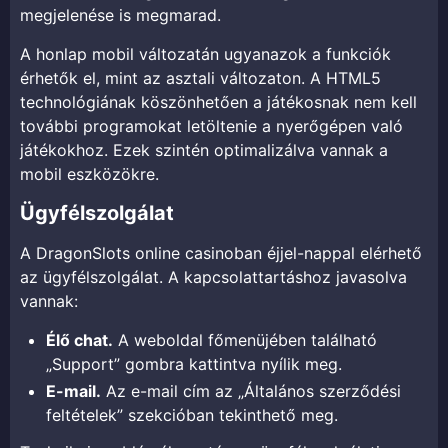
megjelenése is megmarad.
A honlap mobil változatán ugyanazok a funkciók
érhetők el, mint az asztali változaton. A HTML5
technológiának köszönhetően a játékosnak nem kell
további programokat letöltenie a nyerőgépen való
játékokhoz. Ezek szintén optimalizálva vannak a
mobil eszközökre.
Ügyfélszolgálat
A DragonSlots online casinoban éjjel-nappal elérhető
az ügyfélszolgálat. A kapcsolattartáshoz javasolva
vannak:
Élő chat.
A weboldal főmenüjében található
„Support” gombra kattintva nyílik meg.
E-mail.
Az e-mail cím az „Általános szerződési
feltételek” szekcióban tekinthető meg.