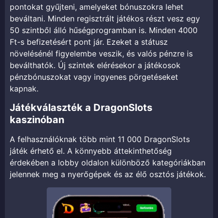
pontokat gyűjteni, amelyeket bónuszokra lehet
beváltani. Minden regisztrált játékos részt vesz egy
50 szintből álló hűségprogramban is. Minden 4000
Ft-s befizetésért pont jár. Ezeket a státusz
növelésénél figyelembe veszik, és valós pénzre is
beválthatók. Új szintek elérésekor a játékosok
pénzbónuszokat vagy ingyenes pörgetéseket
kapnak.
Játékválaszték a DragonSlots
kaszinóban
A felhasználóknak több mint 11 000 DragonSlots
játék érhető el. A könnyebb áttekinthetőség
érdekében a lobby oldalon különböző kategóriákban
jelennek meg a nyerőgépek és az élő osztós játékok.