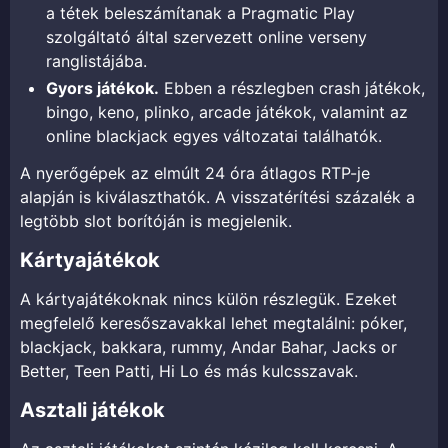
a tétek beleszámítanak a Pragmatic Play
szolgáltató által szervezett online verseny
ranglistájába.
Gyors játékok.
Ebben a részlegben crash játékok,
bingo, keno, plinko, arcade játékok, valamint az
online blackjack egyes változatai találhatók.
A nyerőgépek az elmúlt 24 óra átlagos RTP-je
alapján is kiválaszthatók. A visszatérítési százalék a
legtöbb slot borítóján is megjelenik.
Kártyajátékok
A kártyajátékoknak nincs külön részlegük. Ezeket
megfelelő keresőszavakkal lehet megtalálni: póker,
blackjack, bakkara, rummy, Andar Bahar, Jacks or
Better, Teen Patti, Hi Lo és más kulcsszavak.
Asztali játékok