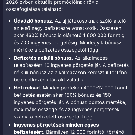
2026 évben aktuális promócióinak rövid
összefoglalása található:
Üdvözlő bónusz.
Az új játékosoknak szóló akció
az első négy befizetésre vonatkozik. Összesen
akár 460% bónusz is elérhető 1 600 000 forintig
és 700 ingyenes pörgetésig. Mindegyik bónusz
mértéke a befizetés összegétől függ.
Befizetés nélküli bónusz.
Az alkalmazás
telepítéséért 10 ingyenes pörgetés jár. A befizetés
nélküli bónusz az alkalmazáson keresztül történő
bejelentkezés után aktiválódik.
Heti reload.
Minden pénteken 4000–12 000 forint
befizetés esetén akár 150% bónusz és 150
ingyenes pörgetés jár. A bónusz pontos mértéke,
maximális összege és az ingyenes pörgetések
száma a befizetett összegtől függ.
Ingyenes pörgetések minden egyes
befizetésért.
Bármilyen 12 000 forinttól történő