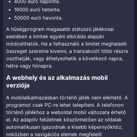
4000 euró naponta.
16000 euró hetente.
50000 euró havonta.
A hűségprogram magasabb státuszú játékosai
esetében a limitek egyéni elbírálás alapján
módosíthatók. Ha a felhasználó a limitet meghaladó
összeget szeretne kivenni, a tranzakciót több részre
oszthatják, vagy áthelyezhetik a következő napra,
hétre vagy hónapra.
A webhely és az alkalmazás mobil
verziója
A mobilalkalmazásban történő játék nem elérhető. A
programot csak PC-re lehet telepíteni. A telefonon
történő játékhoz a weboldal mobil változata érhető
el. Az adaptív felületnek köszönhetően az oldalak
automatikusan igazodnak a kisebb képernyőkhöz,
miközben a navigációs elemek megfelelő