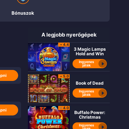
Bónuszok
A legjobb nyerőgépek
4.4
3 Magic Lamps
Hold and Win
Ingyenes
játék
pni
5.0
Book of Dead
Ingyenes
játék
4.0
pni
Buffalo Power:
Christmas
Ingyenes
játék