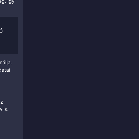
eg. Így
nó
álja.
datai
sz
 is.