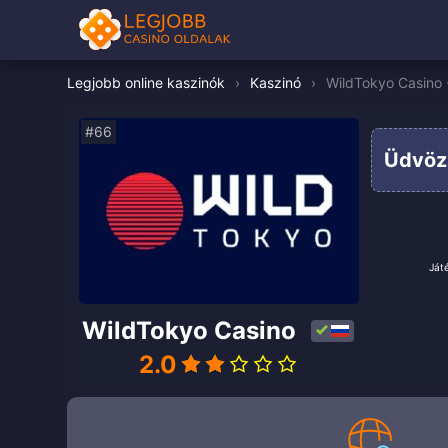
Legjobb online kaszinók
›
Kaszinó
›
WildTokyo Casino -
Üdvö
Ját
WildTokyo Casino
2.0