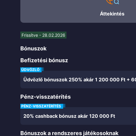
Áttekintés
Frissítve - 28.02.2026
Bónuszok
Befizetési bónusz
ÜDVÖZLŐ
Üdvözlő bónuszok 250% akár 1 200 000 Ft + 6
Pénz-visszatérítés
PÉNZ-VISSZATÉRÍTÉS
20% cashback bónusz akár 120 000 Ft
Bónuszok a rendszeres játékosoknak