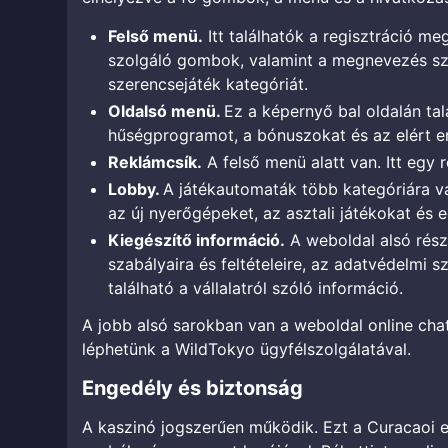
Felső menü.
Itt találhatók a regisztráció m
szolgáló gombok, valamint a megnevezés szer
szerencsejáték kategóriát.
Oldalsó menü.
Ez a képernyő bal oldalán tal
hűségprogramot, a bónuszokat és az elért e
Reklámcsík.
A felső menü alatt van. Itt egy 
Lobby.
A játékautomaták több kategóriára va
az új nyerőgépeket, az asztali játékokat és e
Kiegészítő információ.
A weboldal alsó rész
szabályaira és feltételeire, az adatvédelmi s
található a vállalatról szóló információ.
A jobb alsó sarokban van a weboldal online cha
léphetünk a WildTokyo ügyfélszolgálatával.
Engedély és biztonság
A kaszinó jogszerűen működik. Ezt a Curacaoi en