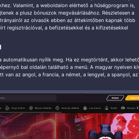
hez. Valamint, a weboldalon elérhető a hűségprogram is,
jtenek a plusz bónuszok megvásárlásához. Részletesen a
 hátrányairól az olvasók ebben az áttekintőben kapnak több
írt regisztrációval, a befizetésekkel és a kifizetésekkel
l
 automatikusan nyílik meg. Ha ez megtörtént, akkor lehet
képernyő bal oldalán található a menü. A magyar nyelven k
t van az angol, a francia, a német, a lengyel, a spanyol, az