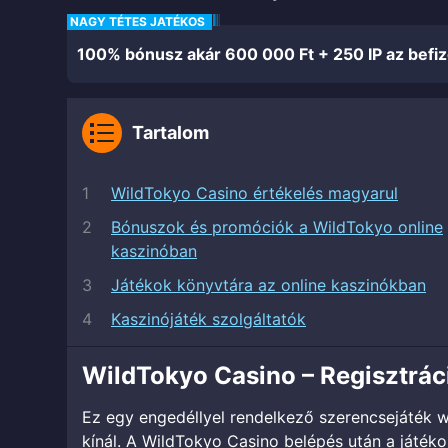
NAGY TÉTES JATÉKOS
100% bónusz akár 600 000 Ft + 250 IP az befi
Tartalom
WildTokyo Casino értékelés magyarul
Bónuszok és promóciók a WildTokyo online
kaszinóban
Játékok könyvtára az online kaszinókban
Kaszinójáték szolgáltatók
WildTokyo Casino – Regisztráci
Ez egy engedéllyel rendelkező szerencsejáték w
kínál. A WildTokyo Casino belépés után a játé