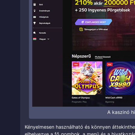
A kaszinó h
Kényelmesen használható és könnyen áttekinthet
elhelyezve a fő gombok, a menü és a hivatkozá