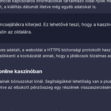
enccel kapcsolatos információkat tartalmazó oldal nyílik m
, a kiállítás dátumát illetve még egyéb adatokat is.
sejátékra kiterjed. Ez lehetővé teszi, hogy a kaszi
sön az oldalára.
es adatait, a weboldal a HTTPS biztonsági protokollt haszn
csökkenti a kockázatát annak, hogy a játékosok bizalmas a
online kaszinóban
ainak bónuszokat kínál. Segítségükkel lehetőség van a plu
tve az elbukott pénzösszeg egy részének visszaszerzésére