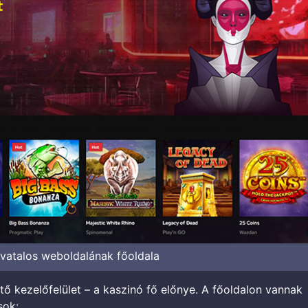
ivatalos weboldalának főoldala
ő kezelőfelület – a kaszinó fő előnye. A főoldalon vannak
sok: