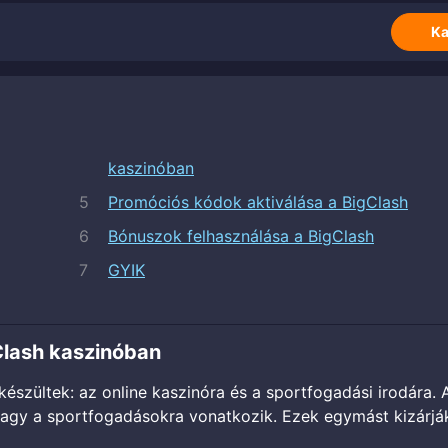
Ka
kaszinóban
Promóciós kódok aktiválása a BigClash
Bónuszok felhasználása a BigClash
GYIK
Clash kaszinóban
készültek: az online kaszinóra és a sportfogadási irodára. 
agy a sportfogadásokra vonatkozik. Ezek egymást kizárják