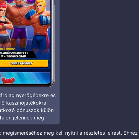
zárólag nyerőgépekre és
lő kaszinójátékokra
atkozó bónuszok külön
fülön jelennek meg
k megismeréséhez meg kell nyitni a részletes leírást. Ehhez