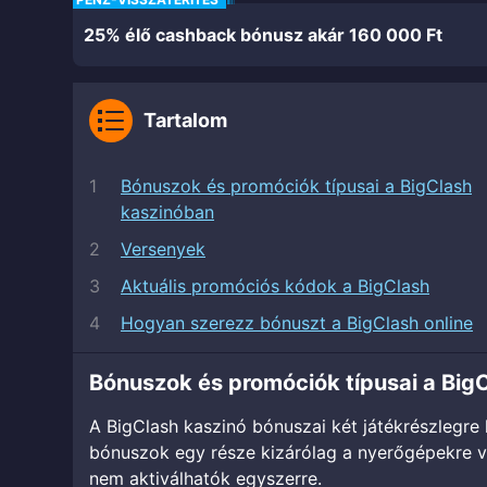
25% élő cashback bónusz akár 160 000 Ft
Tartalom
Bónuszok és promóciók típusai a BigClash
kaszinóban
Versenyek
Aktuális promóciós kódok a BigClash
Hogyan szerezz bónuszt a BigClash online
Bónuszok és promóciók típusai a Big
A BigClash kaszinó bónuszai két játékrészlegre 
bónuszok egy része kizárólag a nyerőgépekre v
nem aktiválhatók egyszerre.