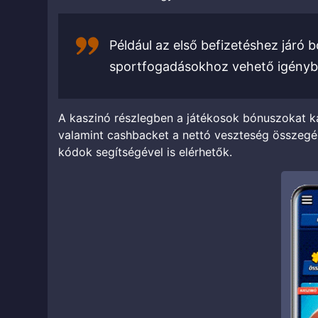
Például az első befizetéshez járó 
sportfogadásokhoz vehető igényb
A kaszinó részlegben a játékosok bónuszokat kap
valamint cashbacket a nettó veszteség összegé
kódok segítségével is elérhetők.