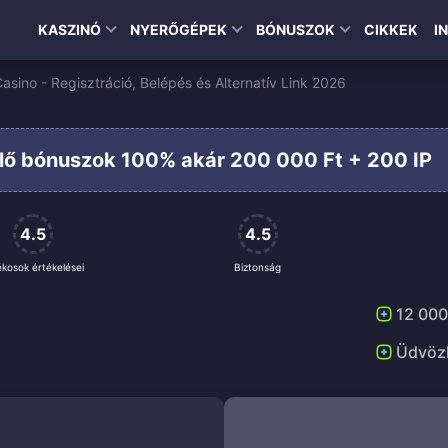
KASZINÓ
NYERŐGÉPEK
BÓNUSZOK
CIKKEK
I
asino - Regisztráció, Belépés és Alternatív Link 2026
zlő bónuszok 100% akár 200 000 Ft + 200 IP
4.5
4.5
ékosok értékelései
Biztonság
12 000
Üdvö