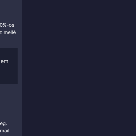
100%-os
z mellé
 nem
eg.
mail