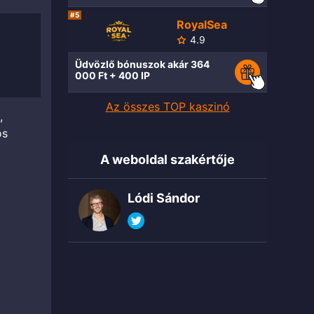
#5
RoyalSea
4.9
Üdvöz
lő bónuszok
akár 364
000 Ft + 400 IP
Az összes TOP kaszinó
,
ós
A weboldal szakértője
Lódi Sándor