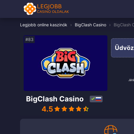
Legjobb online kaszinók
›
BigClash Casino
›
BigClash C
Üdvö
Ját
BigClash Casino
4.5